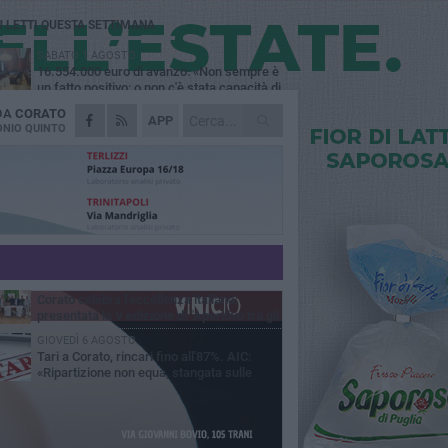
Ù LETTI QUESTA SETTIMANA
SABATO 1 AGOSTO
16.554.000 euro di avanzo: «Non sempre è
un fatto positivo: o non c'è stata capacità di
sa o le entrate sono state troppo alte»
 DA
CORATO
MERCOLEDÌ 5 AGOSTO
APP
Chiuso momentaneamente distributore di
NIO QUINTO
benzina di Via Ruvo
SABATO 1 AGOSTO
Centro storico, l'assessore Marcone
risponde agli esercenti: «Siamo ai nastri di
rtenza»
GIOVEDÌ 6 AGOSTO
Gelato di San Domenico: il gusto che
racconta una leggenda
MERCOLEDÌ 5 AGOSTO
Corato celebra l'eccellenza italiana:
presentata la V edizione di "Aperitivo tra gli
vi"
GIOVEDÌ 6 AGOSTO
Tari a Corato, rincari fino all'87%. AIC:
«Ripartizione non equa, stangata sulle
prese»