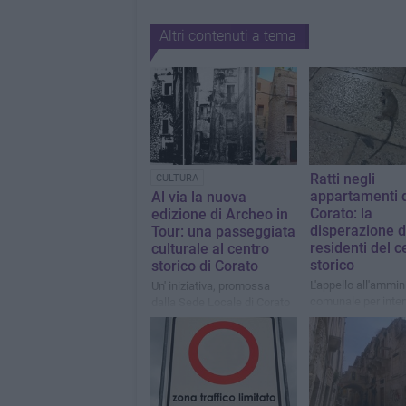
Altri contenuti a tema
Ratti negli
CULTURA
appartamenti 
Al via la nuova
Corato: la
edizione di Archeo in
disperazione d
Tour: una passeggiata
residenti del c
culturale al centro
storico
storico di Corato
L'appello all'ammin
Un' iniziativa, promossa
comunale per interv
dalla Sede Locale di Corato
pulizia
dell’Archeoclub d’Italia
“Padre E. D’Angelo” con
l’associazione “Nice to
meet you”