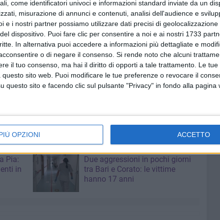
ali, come identificatori univoci e informazioni standard inviate da un di
 libera per strada dopo aver bevuto.
zzati, misurazione di annunci e contenuti, analisi dell'audience e svilupp
i e i nostri partner possiamo utilizzare dati precisi di geolocalizzazione 
ncora più difficile passare la notte in tranquillità. «Chi vive
del dispositivo. Puoi fare clic per consentire a noi e ai nostri 1733 partn
critte. In alternativa puoi accedere a informazioni più dettagliate e modif
o alcuni residenti.
acconsentire o di negare il consenso.
Si rende noto che alcuni trattamen
e il tuo consenso, ma hai il diritto di opporti a tale trattamento. Le tue
convivenza civile, ma soprattutto un campanello di
 questo sito web. Puoi modificare le tue preferenze o revocare il conse
colici e di stupefacenti rispetto al quale le istituzioni
questo sito e facendo clic sul pulsante "Privacy" in fondo alla pagina
PIÙ OPZIONI
ACCETTO
7 AGOSTO 2026
a Pia:
Due aggressioni in pochi giorni
enti in
tra Bari e Corato: le vittime
hanno 17 anni