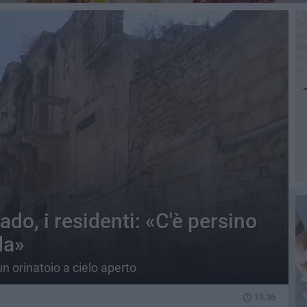
ado, i residenti: «C'è persino
da»
un orinatoio a cielo aperto
13.36