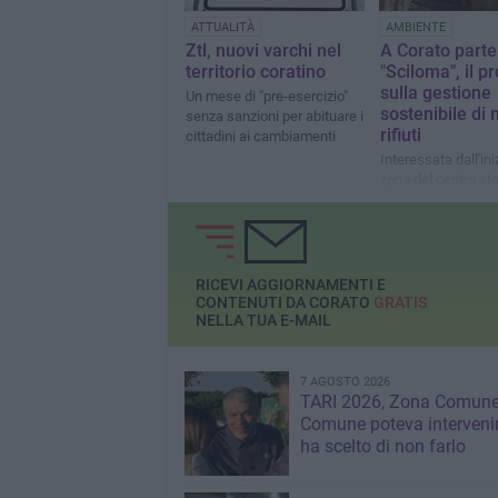
ATTUALITÀ
AMBIENTE
Ztl, nuovi varchi nel
A Corato parte
territorio coratino
"Sciloma", il p
sulla gestione
Un mese di "pre-esercizio"
sostenibile di 
senza sanzioni per abituare i
rifiuti
cittadini ai cambiamenti
Interessata dall'ini
zona del centro sto
RICEVI AGGIORNAMENTI E
CONTENUTI DA CORATO
GRATIS
NELLA TUA E-MAIL
7 AGOSTO 2026
TARI 2026, Zona Comune:
Comune poteva interveni
ha scelto di non farlo