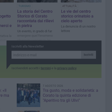
TURISMO
ATTUALITÀ
La storia del Centro
Le vie del centro
rogetto
Storico di Corato
storico orinatoio a
raccontata dai rilievi
cielo aperto
merci e
in pietra
La denuncia di un nostro
lettore
Un evento, in grado di far
emergere quel fenomeno
ziativa la
chiamato coscienza dei
rico
luoghi
Iscriviti alla Newsletter
Iscriviti
Iscrivendoti accetti i
termini
e la
privacy policy
7 AGOSTO 2026
 «Il
Tra gusto, moda e solidarietà: a
re ma
Corato la quinta edizione di
"Aperitivo tra gli Ulivi"