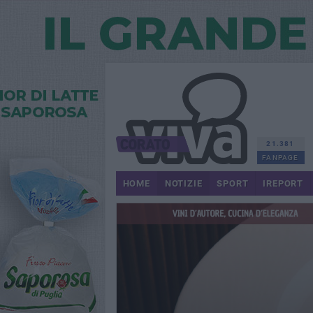
21.381
FANPAGE
HOME
NOTIZIE
SPORT
IREPORT