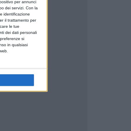
spositivo per annunci
o dei servizi.
Con la
e identificazione
er il trattamento per
icare le tue
ti dei dati personali
 preferenze si
nso in qualsiasi
 web.