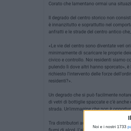
Corato che lamentano ormai una situazio
Il degrado del centro storico non consist
è innanzitutto e soprattutto nel comporta
anfratti e le strade del centro antico ch
«Le vie del centro sono diventate veri or
minimamente di scaricare le proprie deie
civico e controllo. Noi residenti siamo co
pulendo lì dove altri hanno sporcato», è
richiesto l'intervento delle forze dell'
residenti?».
Un degrado che si può facilmente notare 
di vetri di bottiglie spaccate e c'è anch
strada. Un'immagine che non è opportun
I
Tra distributori automatici e attività di
Noi e i nostri 1733
p
fiumi di alcol. L'alcol, è noto, toglie i f