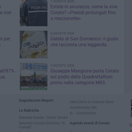
7 AGOSTO 2026
e
Estate in sicurezza, come la vive
sa non
Corato? «Presidi prolungati fino
a mezzanotte»
6 AGOSTO 2026
i per
Gelato di San Domenico: il gusto
o
che racconta una leggenda
5 AGOSTO 2026
 all'87%.
Giuseppe Mangione porta Corato
ua,
sul podio della Quadrortathon:
primo nella categoria M65
Segnalazioni iReport
Dens Sano in Corpore Sano
Socialmente Utili
Le Rubriche
In... Condominio
Speciale Scuola - Oriani Tandoi
Secondo Circolo Didattico "N.
Agenda eventi di Corato
I
Fornelli"
R