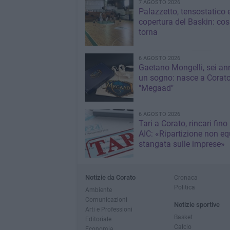
7 AGOSTO 2026
Palazzetto, tensostatico 
copertura del Baskin: co
torna
6 AGOSTO 2026
Gaetano Mongelli, sei ann
un sogno: nasce a Corat
"Megaad"
6 AGOSTO 2026
Tari a Corato, rincari fino
AIC: «Ripartizione non eq
stangata sulle imprese»
Notizie da Corato
Cronaca
Politica
Ambiente
Comunicazioni
Notizie sportive
Arti e Professioni
Basket
Editoriale
Calcio
Economia