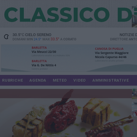
PI
spe
30.5
°C
CIELO SERENO
NOTIZIE
33.5°
DOMANI MIN
24.5°
MAX
A
CORATO
DIRETTORE
ANTO
pa
RUBRICHE
AGENDA
METEO
VIDEO
AMMINISTRATIVE
Uli
im