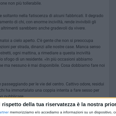
ne non più tollerabile.
e soltanto nella fatiscenza di alcuni fabbricati. Il degrado
mento di chi, con enorme inciviltà, rende invivibili gli
e, altrimenti sarebbero anche gradevoli da vivere.
inatoi a cielo aperto. C'è gente che non si preoccupa
zioni per strada, dinanzi alle nostre case. Manca senso
stretti, ogni mattina, a rimediare a questa inciviltà
 lo sfogo di un residente. «In più occasioni abbiamo
ordine ma nessuno è mai disponibile. Cosa dobbiamo fare noi
passeggiando per le vie del centro. Cattivo odore, residui
e chi ha immortalato una coppia intenta a fare sesso per
o pubblicare.
l rispetto della tua riservatezza è la nostra prior
 somministrazione di bevande, nel centro antico scorrono
artner
memorizziamo e/o accediamo a informazioni su un dispositivo, c
reni inibitori e comunque deve essere smaltito dal corpo. E