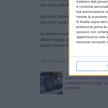
trattiamo dati person
non è raro imbattersi in qualcuno che si
e contenuti personali
tua autorizzazione no
Ora inizia l'estate e per i residenti sarà a
tramite la scansione 
le finalità sopra des
nel centro vuole andare via» ci raccontan
preferenze prima di 
possono non richieder
Un problema non soltanto di decoro, di 
applicheranno solo a
allarme legato all'eccessivo consumo di al
momento tornando su 
devono trovare rimedio.
CENTRO STORICO
7 AGOSTO 2026
Uomo fermato in via Port
intervento lampo degli ag
borghese