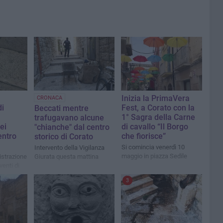
Inizia la PrimaVera
CRONACA
di
Fest, a Corato con la
Beccati mentre
1° Sagra della Carne
trafugavano alcune
ei
di cavallo “Il Borgo
"chianche" dal centro
entro
che fiorisce”
storico di Corato
Si comincia venerdì 10
Intervento della Vigilanza
maggio in piazza Sedile
istrazione
Giurata questa mattina
enti di
3