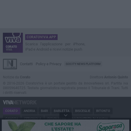
CORATOVIVA APP
Scarica l'applicazione per iPhone,
iPad e Android e ricevi notizie push
Contatti
Policy e Privacy
GOCITY NEWS PLATFORM
Notizie da
Corato
Direttore
Antonio Quinto
© 2016-2026 CoratoViva è un portale gestito da InnovaNews srl. Partita iva
08059640725. Testata giornalistica registrata presso il Tribunale di Trani. Tutti
i diritti riservati.
CORATO
ANDRIA
BARI
BARLETTA
BISCEGLIE
BITONTO
CANOSA
CERIGNOLA
GIOVINAZZO
MARGHERITA DI SAVOIA
MINERVINO
MODUGNO
MOLFETTA
PUGLIA
RUVO