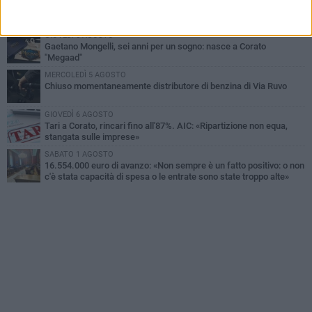
Uomo fermato in via Porta Pia: intervento lampo degli agenti in
borghese
GIOVEDÌ 6 AGOSTO
Gaetano Mongelli, sei anni per un sogno: nasce a Corato
"Megaad"
MERCOLEDÌ 5 AGOSTO
Chiuso momentaneamente distributore di benzina di Via Ruvo
GIOVEDÌ 6 AGOSTO
Tari a Corato, rincari fino all'87%. AIC: «Ripartizione non equa,
stangata sulle imprese»
SABATO 1 AGOSTO
16.554.000 euro di avanzo: «Non sempre è un fatto positivo: o non
c'è stata capacità di spesa o le entrate sono state troppo alte»