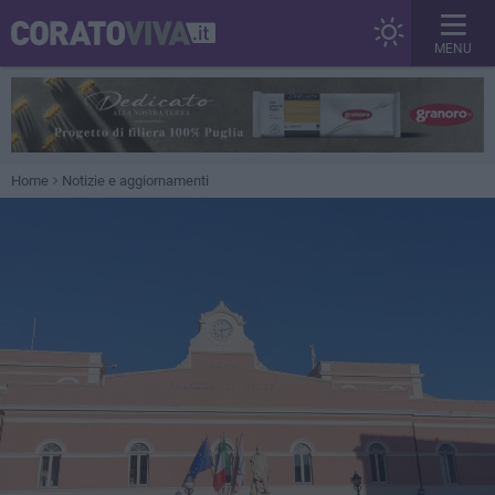
MENU
Home
Notizie e aggiornamenti