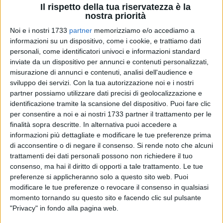
Il rispetto della tua riservatezza è la
nostra priorità
Noi e i nostri 1733
partner
memorizziamo e/o accediamo a
informazioni su un dispositivo, come i cookie, e trattiamo dati
personali, come identificatori univoci e informazioni standard
inviate da un dispositivo per annunci e contenuti personalizzati,
misurazione di annunci e contenuti, analisi dell'audience e
sviluppo dei servizi.
Con la tua autorizzazione noi e i nostri
partner possiamo utilizzare dati precisi di geolocalizzazione e
Stasera, giovedì 2 aprile , il cuore pulsante di Corato
identificazione tramite la scansione del dispositivo. Puoi fare clic
cambierà volto.
per consentire a noi e ai nostri 1733 partner il trattamento per le
finalità sopra descritte. In alternativa puoi accedere a
L'orologio del Palazzo di Città si accenderà di una luce blu
informazioni più dettagliate e modificare le tue preferenze prima
intensa, trasformandosi in un faro di speranza e riflessione.
di acconsentire o di negare il consenso.
Si rende noto che alcuni
Non si tratta solo di un gesto simbolico, ma del primo,
trattamenti dei dati personali possono non richiedere il tuo
suggestivo atto del Progetto "Onde Blu", un ambizioso
consenso, ma hai il diritto di opporti a tale trattamento. Le tue
percorso di consapevolezza nato dalla sinergia tra i Lions
preferenze si applicheranno solo a questo sito web. Puoi
Club del territorio (Bisceglie, Trani Ordinamenta Maris,
modificare le tue preferenze o revocare il consenso in qualsiasi
Barletta Host, Castel Del Monte Host, Andria Costanza
momento tornando su questo sito e facendo clic sul pulsante
"Privacy" in fondo alla pagina web.
d'Aragona, Minervino Boemondo D'Altavilla) in
coordinamento con il Distretto 108AB del Lions