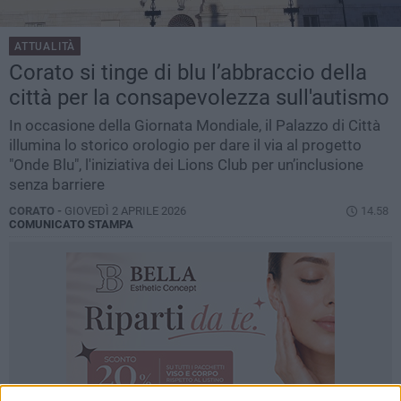
ATTUALITÀ
Corato si tinge di blu l’abbraccio della
città per la consapevolezza sull'autismo
In occasione della Giornata Mondiale, il Palazzo di Città
illumina lo storico orologio per dare il via al progetto
"Onde Blu", l'iniziativa dei Lions Club per un’inclusione
senza barriere
CORATO -
GIOVEDÌ 2 APRILE 2026
14.58
COMUNICATO STAMPA