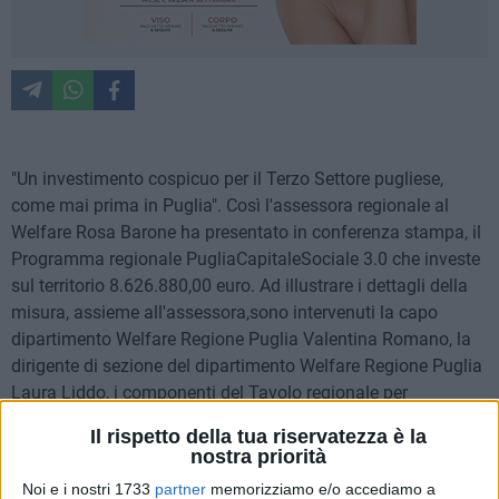
"Un investimento cospicuo per il Terzo Settore pugliese,
come mai prima in Puglia". Così l'assessora regionale al
Welfare Rosa Barone ha presentato in conferenza stampa, il
Programma regionale PugliaCapitaleSociale 3.0 che investe
sul territorio 8.626.880,00 euro. Ad illustrare i dettagli della
misura, assieme all'assessora,sono intervenuti la capo
dipartimento Welfare Regione Puglia Valentina Romano, la
dirigente di sezione del dipartimento Welfare Regione Puglia
Laura Liddo, i componenti del Tavolo regionale per
l'attuazione della riforma del Terzo Settore Rosa Franco
Il rispetto della tua riservatezza è la
presidente del CSV 'San Nicola' e Vito Intino coordinatore del
nostra priorità
Tavolo legislativo del Forum Terzo Settore Puglia e Paolo
Noi e i nostri 1733
partner
memorizziamo e/o accediamo a