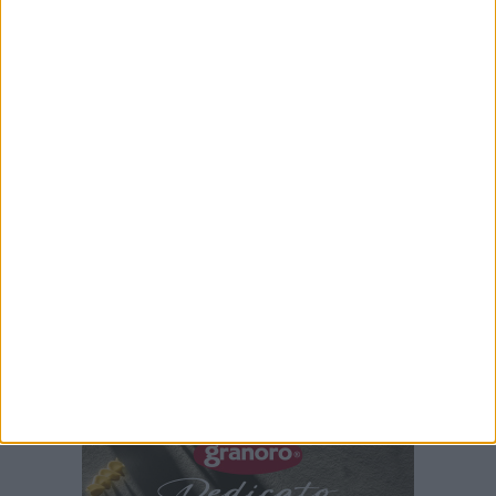
Estate in sicurezza, come la vive Corato?
«Presidi prolungati fino a mezzanotte»
6 AGOSTO 2026
Gaetano Mongelli, sei anni per un sogno:
nasce a Corato "Megaad"
6 AGOSTO 2026
Gelato di San Domenico: il gusto che racconta
una leggenda
6 AGOSTO 2026
Tari a Corato, rincari fino all'87%. AIC:
«Ripartizione non equa, stangata sulle
imprese»