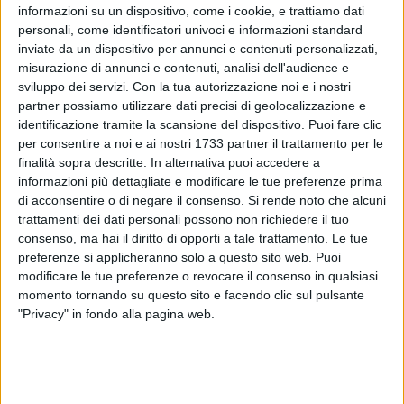
D'Addabbo dell'Arti, Agenzia Regionale per la Tecnologia e
informazioni su un dispositivo, come i cookie, e trattiamo dati
l'Innovazione della Regione Puglia - area strategica sostegno
personali, come identificatori univoci e informazioni standard
dell'innovazione sociale e dal basso.
inviate da un dispositivo per annunci e contenuti personalizzati,
misurazione di annunci e contenuti, analisi dell'audience e
Si tratta di un avviso finalizzato allo sviluppo della
sviluppo dei servizi.
Con la tua autorizzazione noi e i nostri
partner possiamo utilizzare dati precisi di geolocalizzazione e
cittadinanza attiva e alla promozione del welfare di
identificazione tramite la scansione del dispositivo. Puoi fare clic
comunità. È diretto a sostenere, a livello regionale, lo
per consentire a noi e ai nostri 1733 partner il trattamento per le
svolgimento di attività di interesse generale promosse da
finalità sopra descritte. In alternativa puoi accedere a
organizzazioni di volontariato, associazioni di promozione
informazioni più dettagliate e modificare le tue preferenze prima
sociale e Fondazioni di terzo settore, e al contempo, la
di acconsentire o di negare il consenso.
Si rende noto che alcuni
concessione e l'erogazione di contributi alle associazioni per
trattamenti dei dati personali possono non richiedere il tuo
fronteggiare la gravissima situazione di difficoltà nella quale
consenso, ma hai il diritto di opporti a tale trattamento. Le tue
preferenze si applicheranno solo a questo sito web. Puoi
si sono trovate le organizzazioni che hanno dovuto
modificare le tue preferenze o revocare il consenso in qualsiasi
sospendere o implementare le proprie attività nel corso del
momento tornando su questo sito e facendo clic sul pulsante
2020, per effetto delle disposizioni legate all'esigenza di
"Privacy" in fondo alla pagina web.
contenere la diffusione del contagio da COVID-19.
Due le linee di finanziamento, una prima linea (Linea A)
scommette sulla capacità delle organizzazioni di terzo