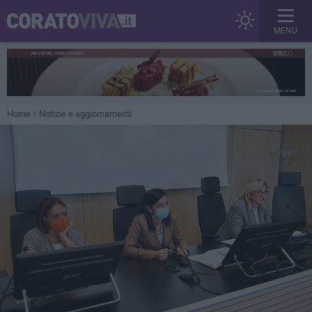
MENU
Home
Notizie e aggiornamenti