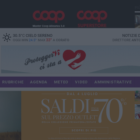
PI
spe
30.5
°C
CIELO SERENO
NOTIZIE
33°
OGGI MIN
24.5°
MAX
A
CORATO
DIRETTORE
ANTO
pa
RUBRICHE
AGENDA
METEO
VIDEO
AMMINISTRATIVE
Uli
im