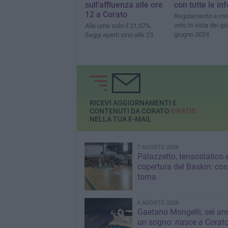
sull'affluenza alle ore
con tutte le info
12 a Corato
Regolamento e mod
voto in vista dei gi
Alle urne solo il 21,07%.
giugno 2024
Seggi aperti sino alle 23
RICEVI AGGIORNAMENTI E
CONTENUTI DA CORATO
GRATIS
NELLA TUA E-MAIL
7 AGOSTO 2026
Palazzetto, tensostatico 
copertura del Baskin: co
torna
6 AGOSTO 2026
Gaetano Mongelli, sei ann
un sogno: nasce a Corat