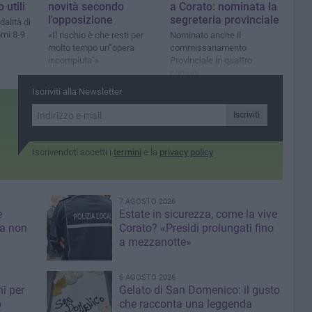
 utili
novità secondo
a Corato: nominata la
l'opposizione
segreteria provinciale
alità di
orni 8-9
«Il rischio è che resti per
Nominato anche il
molto tempo un'"opera
commissariamento
incompiuta"»
Provinciale in quattro
comuni
Iscriviti alla Newsletter
Iscriviti
Iscrivendoti accetti i
termini
e la
privacy policy
7 AGOSTO 2026
e
Estate in sicurezza, come la vive
sa non
Corato? «Presidi prolungati fino
a mezzanotte»
6 AGOSTO 2026
i per
Gelato di San Domenico: il gusto
o
che racconta una leggenda