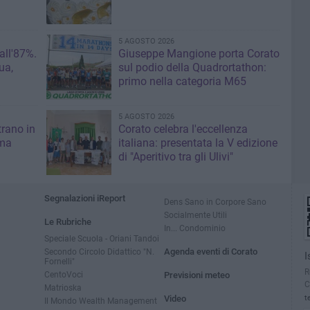
5 AGOSTO 2026
 all'87%.
Giuseppe Mangione porta Corato
ua,
sul podio della Quadrortathon:
primo nella categoria M65
5 AGOSTO 2026
trano in
Corato celebra l'eccellenza
 ma
italiana: presentata la V edizione
di "Aperitivo tra gli Ulivi"
Segnalazioni iReport
Dens Sano in Corpore Sano
Socialmente Utili
Le Rubriche
In... Condominio
Speciale Scuola - Oriani Tandoi
Secondo Circolo Didattico "N.
Agenda eventi di Corato
I
Fornelli"
R
CentoVoci
Previsioni meteo
C
Matrioska
Video
t
Il Mondo Wealth Management