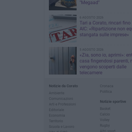
"Megaad"
6 AGOSTO 2026
Tari a Corato, rincari fino
AIC: «Ripartizione non eq
stangata sulle imprese»
5 AGOSTO 2026
«Zia, sono io, aprimi»: en
casa fingendosi parenti,
vengono scoperti dalle
telecamere
Notizie da Corato
Cronaca
Politica
Ambiente
Comunicazioni
Notizie sportive
Arti e Professioni
Basket
Editoriale
Calcio
Economia
Volley
Territorio
Rugby
Scuola e Lavoro
Altri sport