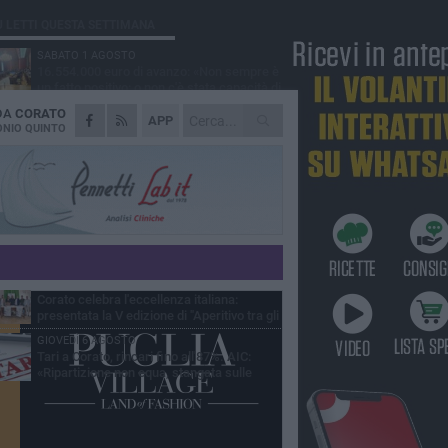
Ù LETTI QUESTA SETTIMANA
SABATO 1 AGOSTO
16.554.000 euro di avanzo: «Non sempre è
un fatto positivo: o non c'è stata capacità di
sa o le entrate sono state troppo alte»
 DA
CORATO
MERCOLEDÌ 5 AGOSTO
APP
Chiuso momentaneamente distributore di
NIO QUINTO
benzina di Via Ruvo
SABATO 1 AGOSTO
Centro storico, l'assessore Marcone
risponde agli esercenti: «Siamo ai nastri di
rtenza»
GIOVEDÌ 6 AGOSTO
Gelato di San Domenico: il gusto che
racconta una leggenda
MERCOLEDÌ 5 AGOSTO
Corato celebra l'eccellenza italiana:
presentata la V edizione di "Aperitivo tra gli
vi"
GIOVEDÌ 6 AGOSTO
Tari a Corato, rincari fino all'87%. AIC:
«Ripartizione non equa, stangata sulle
prese»