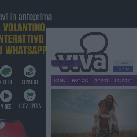
21.381
FANPAGE
HOME
NOTIZIE
SPORT
IREPORT