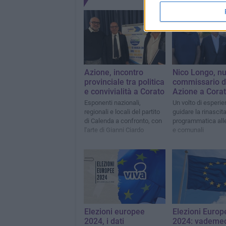
Azione, incontro
Nico Longo, n
provinciale tra politica
commissario d
e convivialità a Corato
Azione a Cora
Esponenti nazionali,
Un volto di esperie
regionali e locali del partito
guidare la rinascita
di Calenda a confronto, con
programmatica alle
l'arte di Gianni Ciardo
e comunali
Elezioni europee
Elezioni Europ
2024, i dati
2024: vadem