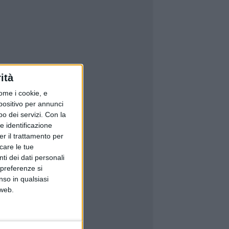
ità
ome i cookie, e
spositivo per annunci
o dei servizi.
Con la
e identificazione
er il trattamento per
icare le tue
ti dei dati personali
 preferenze si
nso in qualsiasi
 web.