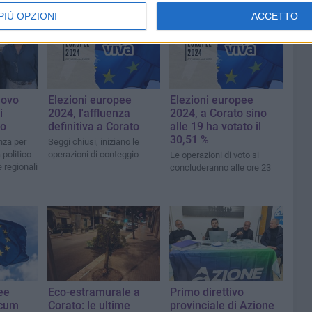
PIÙ OPZIONI
ACCETTO
uovo
Elezioni europee
Elezioni europee
i
2024, l'affluenza
2024, a Corato sino
to
definitiva a Corato
alle 19 ha votato il
30,51 %
nza per
Seggi chiusi, iniziano le
 politico-
operazioni di conteggio
Le operazioni di voto si
 regionali
concluderanno alle ore 23
ee
Eco-estramurale a
Primo direttivo
ecum
Corato: le ultime
provinciale di Azione