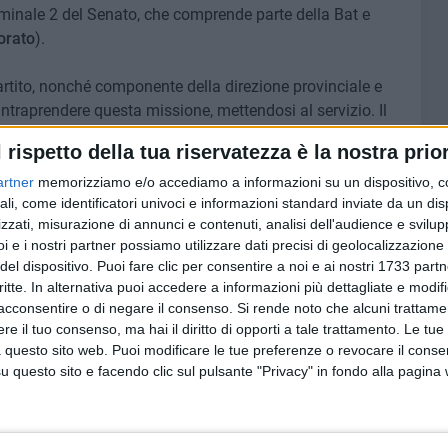
ominale 2 del Senato, che comprende parte della Bat e
orato
).
rtito, nonché componente della direzione provinciale e
 intraprendere questa missione, mettendosi al servizio. Il
carica di assessore alla cultura e al rapporto con le
l rispetto della tua riservatezza è la nostra prior
irettivo di Azione.
artner
memorizziamo e/o accediamo a informazioni su un dispositivo, c
ali, come identificatori univoci e informazioni standard inviate da un di
zzati, misurazione di annunci e contenuti, analisi dell'audience e svilupp
i e i nostri partner possiamo utilizzare dati precisi di geolocalizzazione 
7 AGOSTO 2026
del dispositivo. Puoi fare clic per consentire a noi e ai nostri 1733 partn
 «Il
Tra gusto, moda e solidarietà: a
critte. In alternativa puoi accedere a informazioni più dettagliate e modif
re ma
Corato la quinta edizione di
acconsentire o di negare il consenso.
Si rende noto che alcuni trattamen
"Aperitivo tra gli Ulivi"
e il tuo consenso, ma hai il diritto di opporti a tale trattamento. Le tue
 questo sito web. Puoi modificare le tue preferenze o revocare il conse
questo sito e facendo clic sul pulsante "Privacy" in fondo alla pagina