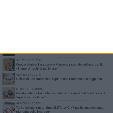
PIÙ LETTI QUESTA SETTIMANA
SABATO 1 AGOSTO
16.554.000 euro di avanzo: «Non sempre è un fatto positivo: o non
c'è stata capacità di spesa o le entrate sono state troppo alte»
MERCOLEDÌ 5 AGOSTO
Chiuso momentaneamente distributore di benzina di Via Ruvo
SABATO 1 AGOSTO
Centro storico, l'assessore Marcone risponde agli esercenti:
«Siamo ai nastri di partenza»
GIOVEDÌ 6 AGOSTO
Gelato di San Domenico: il gusto che racconta una leggenda
MERCOLEDÌ 5 AGOSTO
Corato celebra l'eccellenza italiana: presentata la V edizione di
"Aperitivo tra gli Ulivi"
GIOVEDÌ 6 AGOSTO
Tari a Corato, rincari fino all'87%. AIC: «Ripartizione non equa,
stangata sulle imprese»