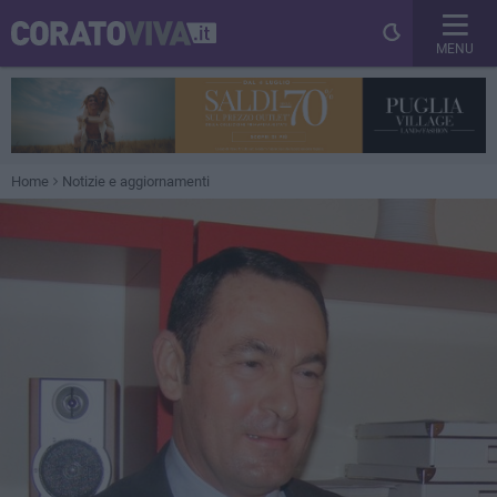
MENU
Home
Notizie e aggiornamenti