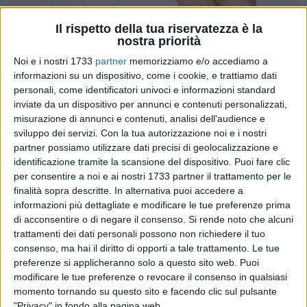
Il rispetto della tua riservatezza è la
181
nostra priorità
Noi e i nostri 1733
partner
memorizziamo e/o accediamo a
informazioni su un dispositivo, come i cookie, e trattiamo dati
Nella mente del neo presidente del Gal "Le Città di Castel del
personali, come identificatori univoci e informazioni standard
Monte", Michelangelo De Benedittis, sono ben chiari gli
inviate da un dispositivo per annunci e contenuti personalizzati,
misurazione di annunci e contenuti, analisi dell'audience e
obiettivo da perseguire nel cammino della programmazione,
sviluppo dei servizi.
Con la tua autorizzazione noi e i nostri
primo fra tutti lo sviluppo dell'indotto agroalimentare e
partner possiamo utilizzare dati precisi di geolocalizzazione e
turistico, che non può prescindere da un percorso scrupoloso
identificazione tramite la scansione del dispositivo. Puoi fare clic
di valorizzazione delle risorse esistenti:
per consentire a noi e ai nostri 1733 partner il trattamento per le
finalità sopra descritte. In alternativa puoi accedere a
«Un cammino – fa notare - che si annuncia stimolante, ricco
informazioni più dettagliate e modificare le tue preferenze prima
di opportunità ma soprattutto sano, reso tale dal lavoro
di acconsentire o di negare il consenso.
Si rende noto che alcuni
trattamenti dei dati personali possono non richiedere il tuo
certosino svolto fin qui, all'insegna della regolarità
consenso, ma hai il diritto di opporti a tale trattamento. Le tue
amministrativo/finanziaria e nel rispetto del lavoro svolto
preferenze si applicheranno solo a questo sito web. Puoi
negli anni scorsi Un ringraziamento profondo va rivolto a
modificare le tue preferenze o revocare il consenso in qualsiasi
Nicola Giorgino, che ha sempre utilizzato gli strumenti del
momento tornando su questo sito e facendo clic sul pulsante
confronto e del dialogo per la gestione del Gal, a Massimo
"Privacy" in fondo alla pagina web.