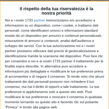
Il rispetto della tua riservatezza è la
nostra priorità
Noi e i nostri 1733
partner
memorizziamo e/o accediamo a
informazioni su un dispositivo, come i cookie, e trattiamo dati
6
personali, come identificatori univoci e informazioni standard
inviate da un dispositivo per annunci e contenuti personalizzati,
misurazione di annunci e contenuti, analisi dell'audience e
In occasione del Lunedì dell'Angelo, alle pendici delle
sviluppo dei servizi.
Con la tua autorizzazione noi e i nostri
Maniero federiciano, ritorna attivo l'infopoint gestito dal Gal
partner possiamo utilizzare dati precisi di geolocalizzazione e
"Le Città di castel del Monte"
. Quest'anno si presenta a
identificazione tramite la scansione del dispositivo. Puoi fare clic
per consentire a noi e ai nostri 1733 partner il trattamento per le
turisti e visitatori con una novità e cioè la collaborazione con
finalità sopra descritte. In alternativa puoi accedere a
l'Its Academy Agripuglia, la fondazione attiva nella
informazioni più dettagliate e modificare le tue preferenze prima
promozione di attività di divulgazione tecnico-scientifica
di acconsentire o di negare il consenso.
Si rende noto che alcuni
nell'ambito delle filiere dell'agroalimentare.
trattamenti dei dati personali possono non richiedere il tuo
consenso, ma hai il diritto di opporti a tale trattamento. Le tue
Il "contenitore esperienziale" che ha la capacità di custodire
preferenze si applicheranno solo a questo sito web. Puoi
sapori e tradizioni del territorio dell'Alta Murgia sarà aperto
modificare le tue preferenze o revocare il consenso in qualsiasi
momento tornando su questo sito e facendo clic sul pulsante
dalle 10.30 alle 16.30, dalla Pasquetta e fino alla fine
"Privacy" in fondo alla pagina web.
dell'estate. L'orario di chiusura potrà slittare anche in base