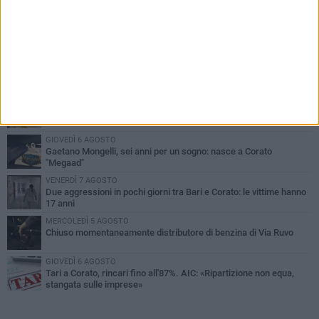
PIÙ LETTI QUESTA SETTIMANA
VENERDÌ 7 AGOSTO
Uomo fermato in via Porta Pia: intervento lampo degli agenti in
borghese
GIOVEDÌ 6 AGOSTO
Gelato di San Domenico: il gusto che racconta una leggenda
GIOVEDÌ 6 AGOSTO
Gaetano Mongelli, sei anni per un sogno: nasce a Corato
"Megaad"
VENERDÌ 7 AGOSTO
Due aggressioni in pochi giorni tra Bari e Corato: le vittime hanno
17 anni
MERCOLEDÌ 5 AGOSTO
Chiuso momentaneamente distributore di benzina di Via Ruvo
GIOVEDÌ 6 AGOSTO
Tari a Corato, rincari fino all'87%. AIC: «Ripartizione non equa,
stangata sulle imprese»