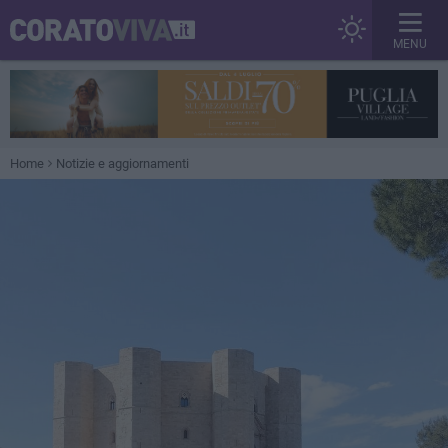
MENU
Home
Notizie e aggiornamenti