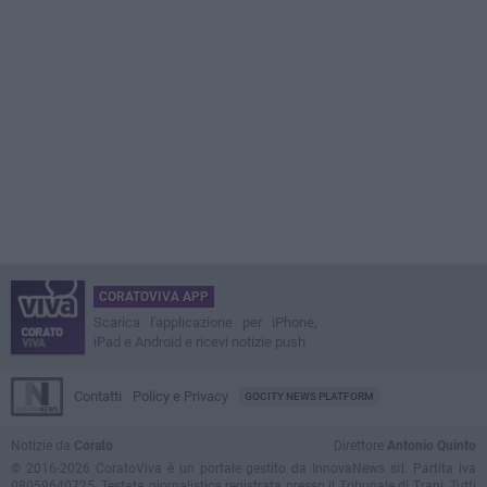
CORATOVIVA APP
Scarica l'applicazione per iPhone,
iPad e Android e ricevi notizie push
Contatti
Policy e Privacy
GOCITY NEWS PLATFORM
Notizie da
Corato
Direttore
Antonio Quinto
© 2016-2026 CoratoViva è un portale gestito da InnovaNews srl. Partita iva
08059640725. Testata giornalistica registrata presso il Tribunale di Trani. Tutti