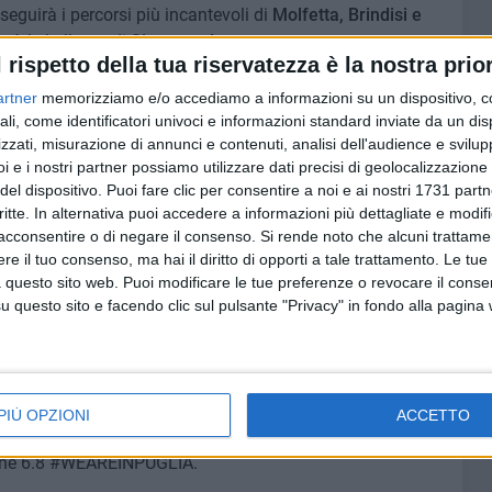
seguirà i percorsi più incantevoli di
Molfetta, Brindisi e
rà le bellezze di
Siponto e Lecce
.
l rispetto della tua riservatezza è la nostra prior
no scoprire le feste e gli eventi da non perdere a
Galatina,
artner
memorizziamo e/o accediamo a informazioni su un dispositivo, c
ali, come identificatori univoci e informazioni standard inviate da un di
zzati, misurazione di annunci e contenuti, analisi dell'audience e svilupp
i e i nostri partner possiamo utilizzare dati precisi di geolocalizzazione 
o in Lamis
e a
Margherita di Savoia
.
del dispositivo. Puoi fare clic per consentire a noi e ai nostri 1731 partn
critte. In alternativa puoi accedere a informazioni più dettagliate e modif
apromozione
ha pianificato una strategia di promozione
acconsentire o di negare il consenso.
Si rende noto che alcuni trattamen
zionali che valorizzano sia le mete estive che, in
e il tuo consenso, ma hai il diritto di opporti a tale trattamento. Le tue
po il successo di Rai Radio 3 con InOnda a
Trani,
Linea
 questo sito web. Puoi modificare le tue preferenze o revocare il conse
 sempre su Rai 1 che sarà in diretta da ogni provincia.
questo sito e facendo clic sul pulsante "Privacy" in fondo alla pagina
on Rai Com, sono rivolte ai potenziali visitatori italiani,
l turismo tutto l'anno che ormai ci caratterizza» , dichiara
ugliapromozione.
PIÙ OPZIONI
ACCETTO
zione con Regione Puglia e Pugliapromozione con fondi
one 6.8 #WEAREINPUGLIA.