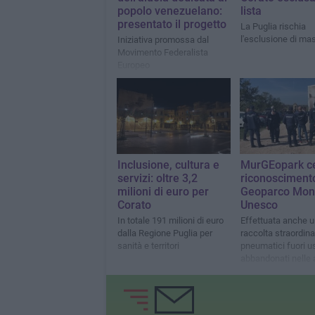
popolo venezuelano:
lista
presentato il progetto
La Puglia rischia
l'esclusione di ma
Iniziativa promossa dal
Movimento Federalista
Europeo
Inclusione, cultura e
MurGEopark ce
servizi: oltre 3,2
riconosciment
milioni di euro per
Geoparco Mon
Corato
Unesco
In totale 191 milioni di euro
Effettuata anche 
dalla Regione Puglia per
raccolta straordina
sanità e territori
pneumatici fuori u
abbandonati nelle 
parco