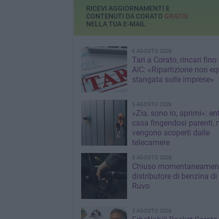
RICEVI AGGIORNAMENTI E
CONTENUTI DA CORATO
GRATIS
NELLA TUA E-MAIL
6 AGOSTO 2026
Tari a Corato, rincari fino
AIC: «Ripartizione non eq
stangata sulle imprese»
5 AGOSTO 2026
«Zia, sono io, aprimi»: en
casa fingendosi parenti,
vengono scoperti dalle
telecamere
5 AGOSTO 2026
Chiuso momentaneamen
distributore di benzina di
Ruvo
3 AGOSTO 2026