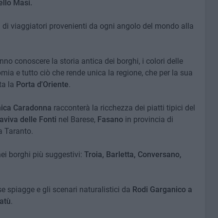
llo Masi.
 di viaggiatori provenienti da ogni angolo del mondo alla
nno conoscere la storia antica dei borghi, i colori delle
mia e tutto ciò che rende unica la regione, che per la sua
ta la
Porta d'Oriente
.
ica Caradonna
racconterà la ricchezza dei piatti tipici del
viva delle Fonti
nel Barese,
Fasano
in provincia di
a Taranto.
nei borghi più suggestivi:
Troia, Barletta, Conversano,
e spiagge e gli scenari naturalistici da
Rodi Garganico a
atù
.