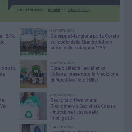
Iscrivendoti accetti i
termini
e la
privacy policy
5 AGOSTO 2026
 all'87%.
Giuseppe Mangione porta Corato
ua,
sul podio della Quadrortathon:
primo nella categoria M65
5 AGOSTO 2026
trano in
Corato celebra l'eccellenza
 ma
italiana: presentata la V edizione
di "Aperitivo tra gli Ulivi"
3 AGOSTO 2026
te
Raccolta differenziata,
 Via
Risorgimento Socialista Corato:
«Introdurre i cassonetti
intelligenti»
3 AGOSTO 2026