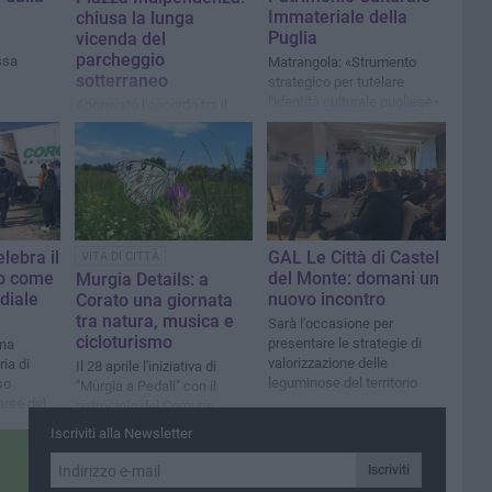
Immateriale della
chiusa la lunga
Puglia
vicenda del
parcheggio
ssa
Matrangola: «Strumento
sotterraneo
strategico per tutelare
l'identità culturale pugliese»
Approvato l'accordo tra il
Comune, Co.Gest. S.r.l. e
Voltedison S.r.l.
lebra il
GAL Le Città di Castel
VITA DI CITTÀ
o come
del Monte: domani un
Murgia Details: a
diale
nuovo incontro
Corato una giornata
tra natura, musica e
Sarà l'occasione per
cicloturismo
presentare le strategie di
una
valorizzazione delle
ria di
Il 28 aprile l'iniziativa di
leguminose del territorio
so
"Murgia a Pedali" con il
aree del
patrocinio del Comune
Iscriviti alla Newsletter
Iscriviti