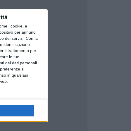
ità
ome i cookie, e
spositivo per annunci
o dei servizi.
Con la
e identificazione
er il trattamento per
icare le tue
ti dei dati personali
 preferenze si
nso in qualsiasi
 web.