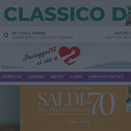
PI
spe
28
°C
CIELO SERENO
NOTIZIE
32.5°
DOMANI MIN
23.5°
MAX
A
CORATO
DIRETTORE
ANTO
pr
RUBRICHE
AGENDA
METEO
VIDEO
AMMINISTRATIVE
pa
int