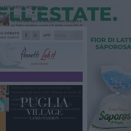
Ù LETTI QUESTA SETTIMANA
SABATO 1 AGOSTO
16.554.000 euro di avanzo: «Non sempre è
un fatto positivo: o non c'è stata capacità di
sa o le entrate sono state troppo alte»
 DA
CORATO
VENERDÌ 31 LUGLIO
APP
Via Dante, aiuole nel degrado: tra incuria
NIO QUINTO
pubblica e inciviltà quotidiana
VENERDÌ 31 LUGLIO
Corato, le attività chiedono di accelerare
sul calendario estivo: «Gli eventi generano
esenze, consumi e nuove opportunità»
MERCOLEDÌ 5 AGOSTO
Chiuso momentaneamente distributore di
benzina di Via Ruvo
SABATO 1 AGOSTO
Centro storico, l'assessore Marcone
risponde agli esercenti: «Siamo ai nastri di
rtenza»
LUNEDÌ 3 AGOSTO
Raccolta differenziata, Risorgimento
Socialista Corato: «Introdurre i cassonetti
elligenti»