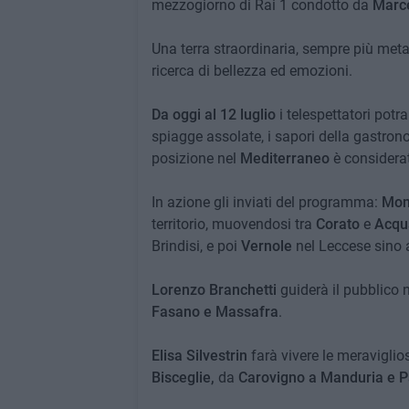
mezzogiorno di Rai 1 condotto da
Marce
Una terra straordinaria, sempre più meta
ricerca di bellezza ed emozioni.
Da oggi al 12 luglio
i telespettatori potra
spiagge assolate, i sapori della gastrono
posizione nel
Mediterraneo
è considera
In azione gli inviati del programma:
Mon
territorio, muovendosi tra
Corato
e
Acqua
Brindisi, e poi
Vernole
nel Leccese sino 
Lorenzo Branchetti
guiderà il pubblico 
Fasano e Massafra
.
Elisa Silvestrin
farà vivere le meraviglios
Bisceglie,
da
Carovigno a Manduria e P