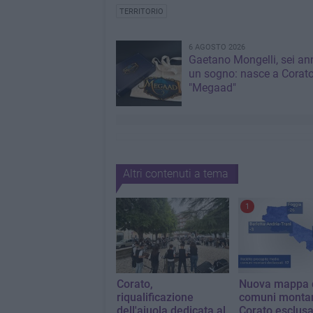
TERRITORIO
6 AGOSTO 2026
Gaetano Mongelli, sei ann
un sogno: nasce a Corat
"Megaad"
Altri contenuti a tema
1
Corato,
Nuova mappa 
riqualificazione
comuni montan
dell'aiuola dedicata al
Corato esclusa