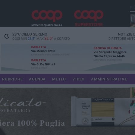
PI
spe
28
°C
CIELO SERENO
NOTIZIE
32.5°
OGGI MIN
23.5°
MAX
A
CORATO
DIRETTORE
ANTO
pr
RUBRICHE
AGENDA
METEO
VIDEO
AMMINISTRATIVE
pa
int