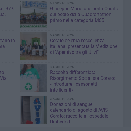
5 AGOSTO 2026
 all'87%.
Giuseppe Mangione porta Corato
ua,
sul podio della Quadrortathon:
primo nella categoria M65
5 AGOSTO 2026
trano in
Corato celebra l'eccellenza
 ma
italiana: presentata la V edizione
di "Aperitivo tra gli Ulivi"
3 AGOSTO 2026
te
Raccolta differenziata,
 Via
Risorgimento Socialista Corato:
«Introdurre i cassonetti
intelligenti»
3 AGOSTO 2026
Donazioni di sangue, il
calendario di agosto di AVIS
Corato: raccolte all'ospedale
Umberto I