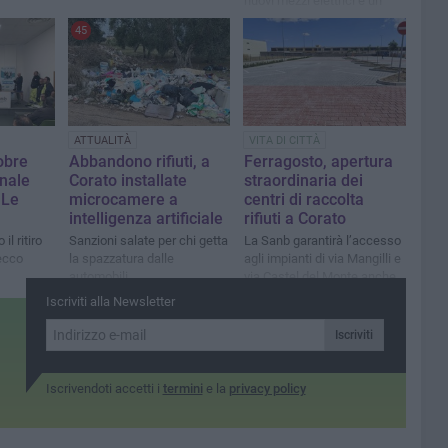
nuovi mezzi elettrici e un
ricco programma per
45
l’ambiente
ATTUALITÀ
VITA DI CITTÀ
obre
Abbandono rifiuti, a
Ferragosto, apertura
nale
Corato installate
straordinaria dei
 Le
microcamere a
centri di raccolta
intelligenza artificiale
rifiuti a Corato
il ritiro
Sanzioni salate per chi getta
La Sanb garantirà l’accesso
secco
la spazzatura dalle
agli impianti di via Mangilli e
automobili
via Castel del Monte anche
il 15 agosto
Iscriviti alla Newsletter
Iscriviti
Iscrivendoti accetti i
termini
e la
privacy policy