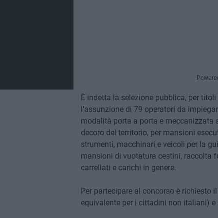
Powere
È indetta la selezione pubblica, per titoli
l'assunzione di 79 operatori da impiegare
modalità porta a porta e meccanizzata al
decoro del territorio, per mansioni esecut
strumenti, macchinari e veicoli per la gu
mansioni di vuotatura cestini, raccolta 
carrellati e carichi in genere.
Per partecipare al concorso è richiesto i
equivalente per i cittadini non italiani) e