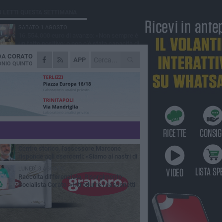
Ù LETTI QUESTA SETTIMANA
SABATO 1 AGOSTO
16.554.000 euro di avanzo: «Non sempre è
un fatto positivo: o non c'è stata capacità di
sa o le entrate sono state troppo alte»
 DA
CORATO
VENERDÌ 31 LUGLIO
APP
Via Dante, aiuole nel degrado: tra incuria
NIO QUINTO
pubblica e inciviltà quotidiana
VENERDÌ 31 LUGLIO
Corato, le attività chiedono di accelerare
sul calendario estivo: «Gli eventi generano
esenze, consumi e nuove opportunità»
MERCOLEDÌ 5 AGOSTO
Chiuso momentaneamente distributore di
benzina di Via Ruvo
SABATO 1 AGOSTO
Centro storico, l'assessore Marcone
risponde agli esercenti: «Siamo ai nastri di
rtenza»
LUNEDÌ 3 AGOSTO
Raccolta differenziata, Risorgimento
Socialista Corato: «Introdurre i cassonetti
elligenti»