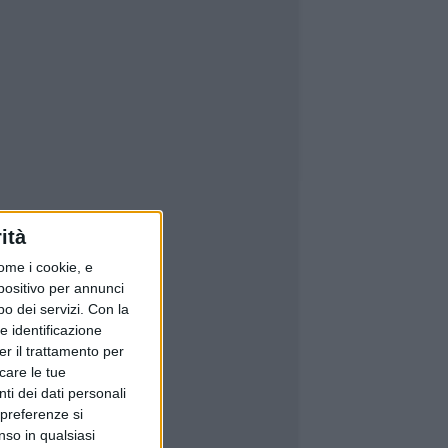
ità
ome i cookie, e
spositivo per annunci
o dei servizi.
Con la
e identificazione
er il trattamento per
icare le tue
ti dei dati personali
 preferenze si
nso in qualsiasi