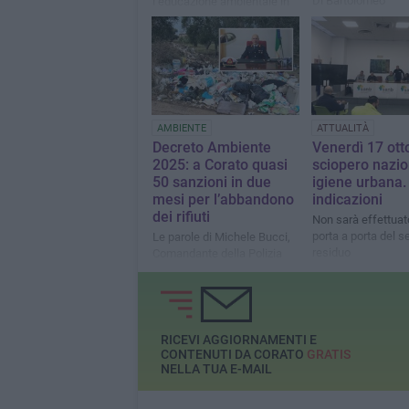
Di Bartolomeo
l’educazione ambientale in
una vera e propria sfida
educativa
AMBIENTE
ATTUALITÀ
Decreto Ambiente
Venerdì 17 ott
2025: a Corato quasi
sciopero nazio
50 sanzioni in due
igiene urbana.
mesi per l’abbandono
indicazioni
dei rifiuti
Non sarà effettuato 
porta a porta del 
Le parole di Michele Bucci,
residuo
Comandante della Polizia
Locale
RICEVI AGGIORNAMENTI E
CONTENUTI DA CORATO
GRATIS
NELLA TUA E-MAIL