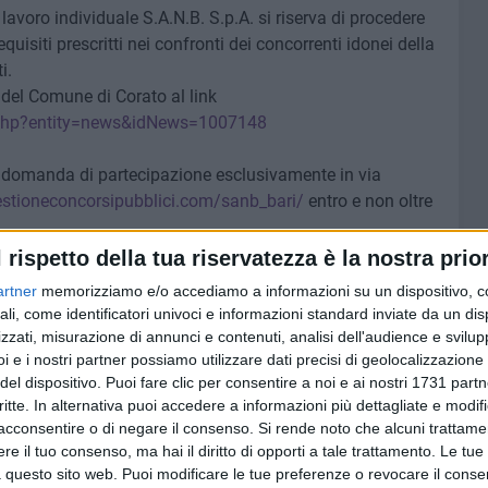
lavoro individuale S.A.N.B. S.p.A. si riserva di procedere
quisiti prescritti nei confronti dei concorrenti idonei della
i.
 del Comune di Corato al link
x.php?entity=news&idNews=1007148
a domanda di partecipazione esclusivamente in via
stioneconcorsipubblici.com/sanb_bari/
entro e non oltre
l rispetto della tua riservatezza è la nostra prior
uova azienda pubblica di cui il Comune di Corato è parte
artner
memorizziamo e/o accediamo a informazioni su un dispositivo, c
o De Benedittis - Questo concorso costituisce
ali, come identificatori univoci e informazioni standard inviate da un di
stesso tempo potrà garantire all'azienda prestazioni e
zzati, misurazione di annunci e contenuti, analisi dell'audience e svilupp
i e i nostri partner possiamo utilizzare dati precisi di geolocalizzazione 
del dispositivo. Puoi fare clic per consentire a noi e ai nostri 1731 partn
critte. In alternativa puoi accedere a informazioni più dettagliate e modif
acconsentire o di negare il consenso.
Si rende noto che alcuni trattamen
e il tuo consenso, ma hai il diritto di opporti a tale trattamento. Le tue
6 AGOSTO 2026
 questo sito web. Puoi modificare le tue preferenze o revocare il conse
i per
Gelato di San Domenico: il gusto