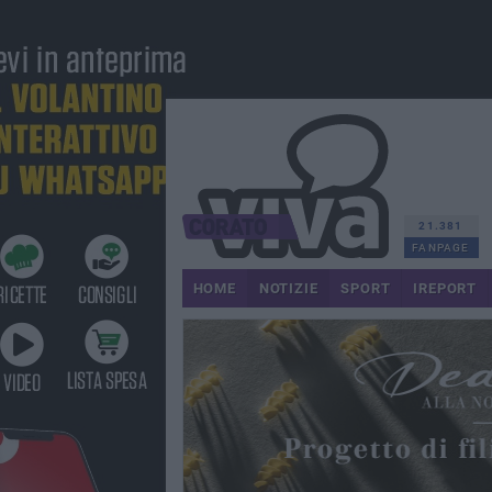
21.381
FANPAGE
HOME
NOTIZIE
SPORT
IREPORT