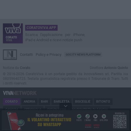
CORATOVIVA APP
Scarica l'applicazione per iPhone,
iPad e Android e ricevi notizie push
Contatti
Policy e Privacy
GOCITY NEWS PLATFORM
Notizie da
Corato
Direttore
Antonio Quinto
© 2016-2026 CoratoViva è un portale gestito da InnovaNews srl. Partita iva
08059640725. Testata giornalistica registrata presso il Tribunale di Trani. Tutti
i diritti riservati.
CORATO
ANDRIA
BARI
BARLETTA
BISCEGLIE
BITONTO
CANOSA
CERIGNOLA
GIOVINAZZO
MARGHERITA DI SAVOIA
MINERVINO
MODUGNO
MOLFETTA
PUGLIA
RUVO
SAN FERDINANDO
SPINAZZOLA
TERLIZZI
TRANI
TRINITAPOLI