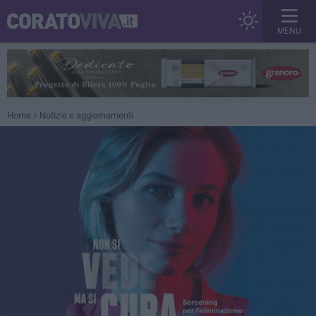
MENU
Home
Notizie e aggiornamenti