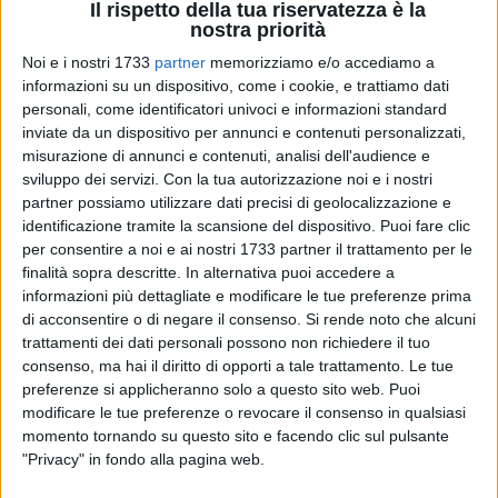
Il rispetto della tua riservatezza è la
nostra priorità
Noi e i nostri 1733
partner
memorizziamo e/o accediamo a
informazioni su un dispositivo, come i cookie, e trattiamo dati
2
personali, come identificatori univoci e informazioni standard
inviate da un dispositivo per annunci e contenuti personalizzati,
misurazione di annunci e contenuti, analisi dell'audience e
sviluppo dei servizi.
Con la tua autorizzazione noi e i nostri
"Non si vede ma si cura" è il programma di screening gratuito
partner possiamo utilizzare dati precisi di geolocalizzazione e
di popolazione per identificare le infezioni da virus
identificazione tramite la scansione del dispositivo. Puoi fare clic
dell'Epatite C (HCV) della Regione Puglia. L'epatite C è una
per consentire a noi e ai nostri 1733 partner il trattamento per le
malattia del fegato causata dal virus HCV e può rimanere
finalità sopra descritte. In alternativa puoi accedere a
senza sintomi per anni, provocando dei danni alle cellule del
informazioni più dettagliate e modificare le tue preferenze prima
fegato fino a portare a cirrosi o cancro del fegato. Il test di
di acconsentire o di negare il consenso.
Si rende noto che alcuni
trattamenti dei dati personali possono non richiedere il tuo
screening può individuare precocemente l'infezione evitando
consenso, ma hai il diritto di opporti a tale trattamento. Le tue
le complicazioni della malattia, grazie a una terapia efficace
preferenze si applicheranno solo a questo sito web. Puoi
che porta alla guarigione nel 95% dei casi, con pochi effetti
modificare le tue preferenze o revocare il consenso in qualsiasi
collaterali.
momento tornando su questo sito e facendo clic sul pulsante
"Privacy" in fondo alla pagina web.
A chi è rivolto