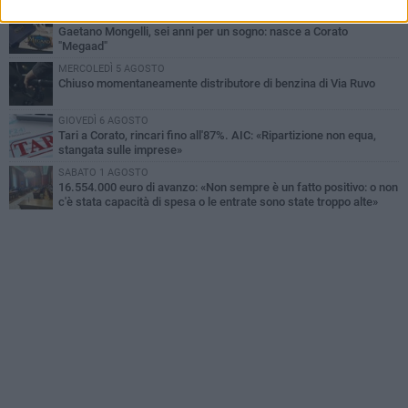
GIOVEDÌ 6 AGOSTO
Gaetano Mongelli, sei anni per un sogno: nasce a Corato
"Megaad"
MERCOLEDÌ 5 AGOSTO
Chiuso momentaneamente distributore di benzina di Via Ruvo
GIOVEDÌ 6 AGOSTO
Tari a Corato, rincari fino all'87%. AIC: «Ripartizione non equa,
stangata sulle imprese»
SABATO 1 AGOSTO
16.554.000 euro di avanzo: «Non sempre è un fatto positivo: o non
c'è stata capacità di spesa o le entrate sono state troppo alte»