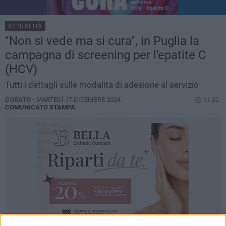
ATTUALITÀ
"Non si vede ma si cura", in Puglia la
campagna di screening per l'epatite C
(HCV)
Tutti i dettagli sulle modalità di adesione al servizio
CORATO -
MARTEDÌ 17 DICEMBRE 2024
11.20
COMUNICATO STAMPA