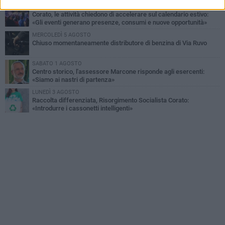
VENERDÌ 31 LUGLIO
Corato, le attività chiedono di accelerare sul calendario estivo:
«Gli eventi generano presenze, consumi e nuove opportunità»
MERCOLEDÌ 5 AGOSTO
Chiuso momentaneamente distributore di benzina di Via Ruvo
SABATO 1 AGOSTO
Centro storico, l'assessore Marcone risponde agli esercenti:
«Siamo ai nastri di partenza»
LUNEDÌ 3 AGOSTO
Raccolta differenziata, Risorgimento Socialista Corato:
«Introdurre i cassonetti intelligenti»