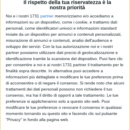
Il rispetto della tua riservatezza è la
nostra priorità
Noi e i nostri 1731
partner
memorizziamo e/o accediamo a
14
informazioni su un dispositivo, come i cookie, e trattiamo dati
personali, come identificatori univoci e informazioni standard
inviate da un dispositivo per annunci e contenuti personalizzati,
misurazione di annunci e contenuti, analisi dell'audience e
Un incontro anche a Corato per parlare di cura delle ossa e
sviluppo dei servizi.
Con la tua autorizzazione noi e i nostri
patologie osteoarticolari: il Centro Servizi per le Famiglie in
partner possiamo utilizzare dati precisi di geolocalizzazione e
collaborazione con i Comuni di Ruvo di Puglia, Corato e
identificazione tramite la scansione del dispositivo. Puoi fare clic
Terlizzi, ha infatti lanciato un'importante iniziativa dedicata
per consentire a noi e ai nostri 1731 partner il trattamento per le
alla salute. In ciclo di incontri gratuiti sulle patologie
finalità sopra descritte. In alternativa puoi accedere a
osteoarticolari, condotti dalla dottoressa Giulia Papagni,
informazioni più dettagliate e modificare le tue preferenze prima
di acconsentire o di negare il consenso.
Si rende noto che alcuni
medico fisiatra, avrà luogo nelle tre città a cominciare
trattamenti dei dati personali possono non richiedere il tuo
proprio da Corato.
consenso, ma hai il diritto di opporti a tale trattamento. Le tue
preferenze si applicheranno solo a questo sito web. Puoi
Gli eventi hanno lo scopo di approfondire tematiche legate
modificare le tue preferenze o revocare il consenso in qualsiasi
alla prevenzione e alla gestione di problematiche che
momento tornando su questo sito e facendo clic sul pulsante
interessano l'apparato muscolo-scheletrico: saranno tre gli
"Privacy" in fondo alla pagina web.
appuntamenti in diverse città, con la finalità di coinvolgere al