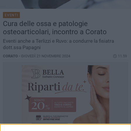
EVENTI
Cura delle ossa e patologie
osteoarticolari, incontro a Corato
Eventi anche a Terlizzi e Ruvo: a condurre la fisiatra
dott.ssa Papagni
CORATO -
GIOVEDÌ 21 NOVEMBRE 2024
11.59