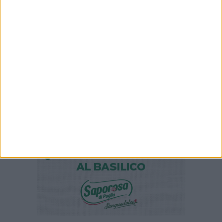
Gelato di San Domenico: il gusto che racconta
una leggenda
6 AGOSTO 2026
Tari a Corato, rincari fino all'87%. AIC:
«Ripartizione non equa, stangata sulle
imprese»