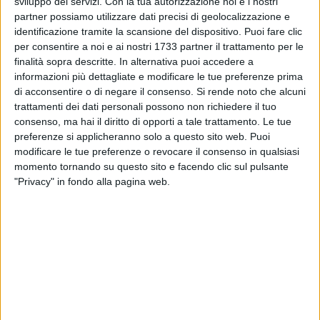
Regione Puglia,
Raffaele Piemontese
, ha presentato in
sviluppo dei servizi.
Con la tua autorizzazione noi e i nostri
partner possiamo utilizzare dati precisi di geolocalizzazione e
conferenza stampa i primi dati relativi alla campagna
identificazione tramite la scansione del dispositivo. Puoi fare clic
vaccinale 2024-2025.
per consentire a noi e ai nostri 1733 partner il trattamento per le
finalità sopra descritte. In alternativa puoi accedere a
"Dobbiamo fare di più per evitare di far passare ai bambini e
informazioni più dettagliate e modificare le tue preferenze prima
ai nostri cari, alle persone più fragili delle nostre famiglie, le
di acconsentire o di negare il consenso.
Si rende noto che alcuni
prossime festività a letto o peggio nei pronto soccorso e
trattamenti dei dati personali possono non richiedere il tuo
negli ospedali. Ogni anno in Italia muoiono 9.293 persone
consenso, ma hai il diritto di opporti a tale trattamento. Le tue
preferenze si applicheranno solo a questo sito web. Puoi
per cause associate a polmonite e influenza. Aumentando la
modificare le tue preferenze o revocare il consenso in qualsiasi
copertura vaccinale dell
'
1%, ogni anno si potrebbero salvare
momento tornando su questo sito e facendo clic sul pulsante
56 vite. Per questo abbiamo convocato i rappresentanti dei
"Privacy" in fondo alla pagina web.
medici di medicina generale, dei pediatri e delle farmacie. A
tutti loro chiedo uno sforzo maggiore. Abbiamo uno
strumento che è la vaccinazione. È uno strumento valido,
efficace, sicuro. Dobbiamo tutti trasmetterlo alla
popolazione", ha concluso l'assessore.
Guardando ai dati in Puglia sono state complessivamente
somministrate 740 mila dosi del vaccino antinfluenzale,