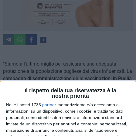
1
"Siamo all
'
ultimo miglio per assicurare una adeguata
protezione alla popolazione pugliese dai virus influenzali.
La
campagna di somministrazione delle vaccinazioni in Puglia
sta andando bene
, al momento abbiamo una copertura del
Il rispetto della tua riservatezza è la
19% maggiore rispetto allo scorso anno, nelle ultime due
nostra priorità
settimane abbiamo registrato una leggera flessione delle
Noi e i nostri 1733
partner
memorizziamo e/o accediamo a
somministrazioni per questo
è importante rilanciare adesso
,
informazioni su un dispositivo, come i cookie, e trattiamo dati
anche con il supporto di una campagna di comunicazione,
personali, come identificatori univoci e informazioni standard
la necessità di effettuare il vaccino per proteggere i più
inviate da un dispositivo per annunci e contenuti personalizzati,
fragili". Così il vicepresidente e assessore alla sanità della
misurazione di annunci e contenuti, analisi dell'audience e