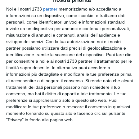
nostra priorità
Noi e i nostri 1733
partner
memorizziamo e/o accediamo a
informazioni su un dispositivo, come i cookie, e trattiamo dati
169
A cura di
personali, come identificatori univoci e informazioni standard
NICOLA MICCIONE
inviate da un dispositivo per annunci e contenuti personalizzati,
misurazione di annunci e contenuti, analisi dell'audience e
sviluppo dei servizi.
Con la tua autorizzazione noi e i nostri
partner possiamo utilizzare dati precisi di geolocalizzazione e
Ancora sangue per le strade di Corato. Una
20enne
,
identificazione tramite la scansione del dispositivo. Puoi fare clic
studentessa universitaria, è stata ferita dopo essere stata
per consentire a noi e ai nostri 1733 partner il trattamento per le
attinta da alcuni colpi di arma da fuoco esplosi in piazza Di
finalità sopra descritte. In alternativa puoi accedere a
Vagno, pieno centro della città. Ferito pure un
21enne
, forse
informazioni più dettagliate e modificare le tue preferenze prima
il vero obiettivo dell'agguato avvenuto fra le persone che, a
di acconsentire o di negare il consenso.
Si rende noto che alcuni
quell'ora, affollavano la piazza.
trattamenti dei dati personali possono non richiedere il tuo
consenso, ma hai il diritto di opporti a tale trattamento. Le tue
preferenze si applicheranno solo a questo sito web. Puoi
I fatti sono avvenuti attorno alle ore 22.30. Gli spari sono
modificare le tue preferenze o revocare il consenso in qualsiasi
partiti da una moto con a bordo due giovani, dalle prime
momento tornando su questo sito e facendo clic sul pulsante
ricostruzioni a volto coperto, arrivati all'altezza della piazza
"Privacy" in fondo alla pagina web.
prima di esplodere i colpi d'arma da fuoco all'indirizzo di un
gruppo di giovani presenti in quel momento. Il
21enne
, forse