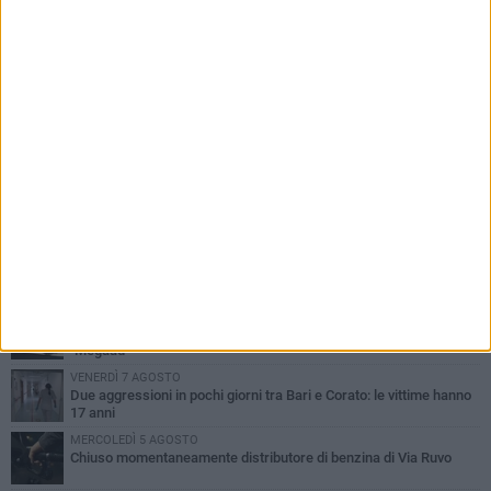
PIÙ LETTI QUESTA SETTIMANA
VENERDÌ 7 AGOSTO
Uomo fermato in via Porta Pia: intervento lampo degli agenti in
borghese
GIOVEDÌ 6 AGOSTO
Gelato di San Domenico: il gusto che racconta una leggenda
GIOVEDÌ 6 AGOSTO
Gaetano Mongelli, sei anni per un sogno: nasce a Corato
"Megaad"
VENERDÌ 7 AGOSTO
Due aggressioni in pochi giorni tra Bari e Corato: le vittime hanno
17 anni
MERCOLEDÌ 5 AGOSTO
Chiuso momentaneamente distributore di benzina di Via Ruvo