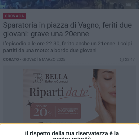
CRONACA
Sparatoria in piazza di Vagno, feriti due
giovani: grave una 20enne
L'episodio alle ore 22.30, ferito anche un 21enne. I colpi
partiti da una moto: a bordo due giovani
CORATO -
GIOVEDÌ 6 MARZO 2025
22.47
Il rispetto della tua riservatezza è la