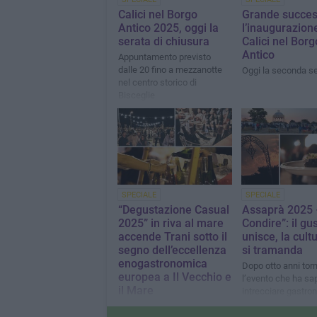
Calici nel Borgo
Grande succes
Antico 2025, oggi la
l’inaugurazione
serata di chiusura
Calici nel Borg
Antico
Appuntamento previsto
dalle 20 fino a mezzanotte
Oggi la seconda s
nel centro storico di
Bisceglie
SPECIALE
SPECIALE
“Degustazione Casual
Assaprà 2025 
2025” in riva al mare
Condire”: il gu
accende Trani sotto il
unisce, la cult
segno dell’eccellenza
si tramanda
enogastronomica
Dopo otto anni tor
europea a Il Vecchio e
l’evento che ha sa
il Mare
intrecciare gastro
memoria e comuni
La IX edizione della