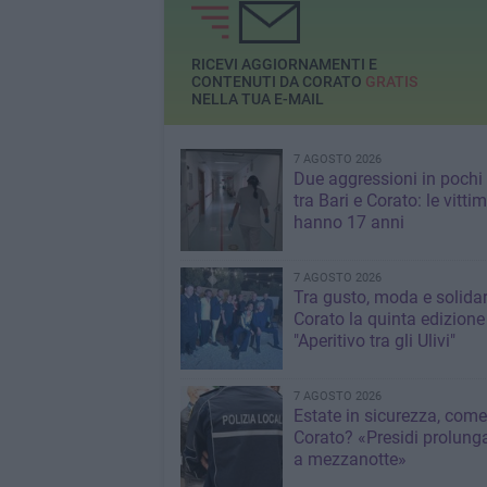
kermesse vitivinicola
diventa presidio culturale
con più di 80 cantine da
tutta Europa e un’ospite
RICEVI AGGIORNAMENTI E
d’eccezione, Marzia
CONTENUTI DA CORATO
GRATIS
NELLA TUA E-MAIL
Varvaglione, presidente
dell’AGIVI e del CEEV
7 AGOSTO 2026
Due aggressioni in pochi 
tra Bari e Corato: le vitti
hanno 17 anni
7 AGOSTO 2026
Tra gusto, moda e solidar
Corato la quinta edizione
"Aperitivo tra gli Ulivi"
7 AGOSTO 2026
Estate in sicurezza, come
Corato? «Presidi prolunga
a mezzanotte»