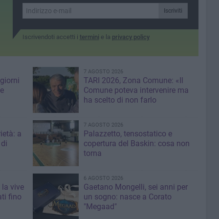
trovare personale qualificato
Iscriviti
Iscrivendoti accetti i
termini
e la
privacy policy
7 AGOSTO 2026
giorni
TARI 2026, Zona Comune: «Il
me
Comune poteva intervenire ma
ha scelto di non farlo
7 AGOSTO 2026
ietà: a
Palazzetto, tensostatico e
 di
copertura del Baskin: cosa non
torna
6 AGOSTO 2026
 la vive
Gaetano Mongelli, sei anni per
ti fino
un sogno: nasce a Corato
"Megaad"