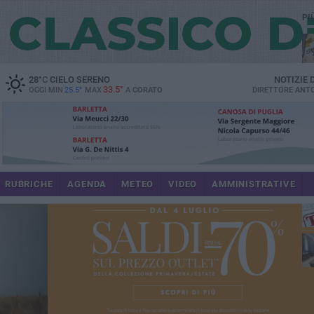
PI
28
°C
CIELO SERENO
NOTIZIE
33.5°
OGGI MIN
25.5°
MAX
A
CORATO
DIRETTORE
ANTO
RUBRICHE
AGENDA
METEO
VIDEO
AMMINISTRATIVE
im
spe