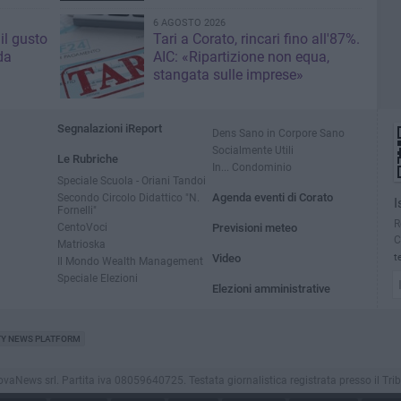
6 AGOSTO 2026
il gusto
Tari a Corato, rincari fino all'87%.
da
AIC: «Ripartizione non equa,
stangata sulle imprese»
Segnalazioni iReport
Dens Sano in Corpore Sano
Socialmente Utili
Le Rubriche
In... Condominio
Speciale Scuola - Oriani Tandoi
Secondo Circolo Didattico "N.
Agenda eventi di Corato
I
Fornelli"
R
CentoVoci
Previsioni meteo
C
Matrioska
Video
t
Il Mondo Wealth Management
Speciale Elezioni
Elezioni amministrative
TY NEWS PLATFORM
ews srl. Partita iva 08059640725. Testata giornalistica registrata presso il Tribunale