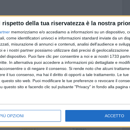
l rispetto della tua riservatezza è la nostra prior
artner
memorizziamo e/o accediamo a informazioni su un dispositivo, c
7 AGOSTO 2026
i al
Uomo fermato in via Porta Pia:
ali, come identificatori univoci e informazioni standard inviate da un di
astico
intervento lampo degli agenti in
zzati, misurazione di annunci e contenuti, analisi dell'audience e svilupp
 al 14
borghese
i e i nostri partner possiamo utilizzare dati precisi di geolocalizzazione 
del dispositivo. Puoi fare clic per consentire a noi e ai nostri 1733 partn
critte. In alternativa puoi accedere a informazioni più dettagliate e modif
acconsentire o di negare il consenso.
Si rende noto che alcuni trattamen
e il tuo consenso, ma hai il diritto di opporti a tale trattamento. Le tue
 questo sito web. Puoi modificare le tue preferenze o revocare il conse
questo sito e facendo clic sul pulsante "Privacy" in fondo alla pagina
PIÙ OPZIONI
ACCETTO
SPECIALE
TURISMO