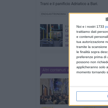
Trani e il panificio Adriatico a Bari.
ENOGASTRONOMIA
I
Noi e i nostri 1733
p
8 AGOSTO 2026
Corato, aperte le iscrizion
trattiamo dati person
servizio di trasporto scol
e contenuti personali
2026/2027: domande fino
tua autorizzazione no
settembre
tramite la scansione 
le finalità sopra des
preferenze prima di 
possono non richieder
applicheranno solo a
Altri contenuti a tema
momento tornando su 
SPECIALE
SPECIALE