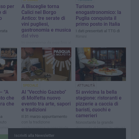
so per
A Bisceglie torna
Turismo
 di
Calici nel Borgo
enogastronomico: la
o
Antico: tre serate di
Puglia conquista il
vini pugliesi,
primo posto in Italia
gastronomia e musica
erata
I dati presentati al TTG di
dal vivo
Rimini
In programma da oggi fino al
2 novembre
SPECIALE
ATTUALITÀ
– “A
Al "Vecchio Gazebo"
Si avvicina la bella
sto che
di Molfetta nuovo
stagione: ristoranti e
ura che
evento tra arte, sapori
pizzerie a caccia di
e tradizioni
baristi, cuochi e
camerieri
na
Il 31 marzo appuntamento
puto
con la tradizione
Nonostante la grande
nomia,
gastronomica quaresimale
domanda di lavoro, le attività
tà
molfettese
turistiche fanno fatica a
Iscriviti alla Newsletter