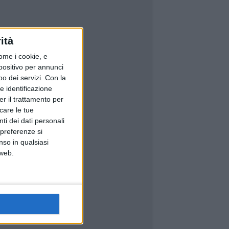
ità
ome i cookie, e
spositivo per annunci
o dei servizi.
Con la
e identificazione
er il trattamento per
icare le tue
ti dei dati personali
 preferenze si
nso in qualsiasi
 web.