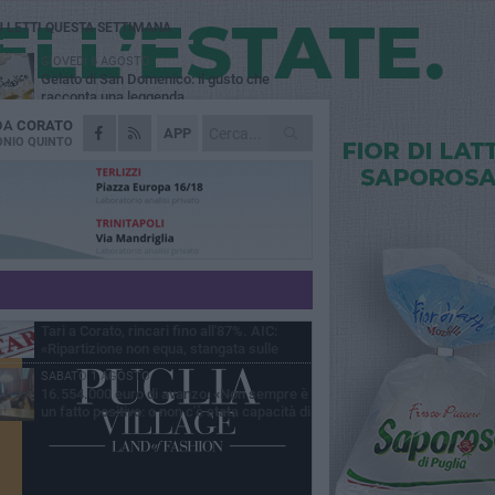
Ù LETTI QUESTA SETTIMANA
GIOVEDÌ 6 AGOSTO
Gelato di San Domenico: il gusto che
racconta una leggenda
 DA
CORATO
VENERDÌ 7 AGOSTO
APP
Uomo fermato in via Porta Pia: intervento
NIO QUINTO
lampo degli agenti in borghese
GIOVEDÌ 6 AGOSTO
Gaetano Mongelli, sei anni per un sogno:
nasce a Corato "Megaad"
MERCOLEDÌ 5 AGOSTO
Chiuso momentaneamente distributore di
benzina di Via Ruvo
GIOVEDÌ 6 AGOSTO
Tari a Corato, rincari fino all'87%. AIC:
«Ripartizione non equa, stangata sulle
prese»
SABATO 1 AGOSTO
16.554.000 euro di avanzo: «Non sempre è
un fatto positivo: o non c'è stata capacità di
sa o le entrate sono state troppo alte»