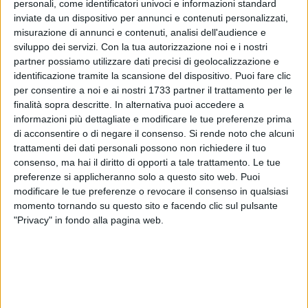
personali, come identificatori univoci e informazioni standard
inviate da un dispositivo per annunci e contenuti personalizzati,
misurazione di annunci e contenuti, analisi dell'audience e
sviluppo dei servizi.
Con la tua autorizzazione noi e i nostri
partner possiamo utilizzare dati precisi di geolocalizzazione e
identificazione tramite la scansione del dispositivo. Puoi fare clic
ALTRI VIDEO PUBBLICATI DI RECENTE
per consentire a noi e ai nostri 1733 partner il trattamento per le
finalità sopra descritte. In alternativa puoi accedere a
informazioni più dettagliate e modificare le tue preferenze prima
di acconsentire o di negare il consenso.
Si rende noto che alcuni
trattamenti dei dati personali possono non richiedere il tuo
consenso, ma hai il diritto di opporti a tale trattamento. Le tue
preferenze si applicheranno solo a questo sito web. Puoi
modificare le tue preferenze o revocare il consenso in qualsiasi
momento tornando su questo sito e facendo clic sul pulsante
SOCIAL VIDEO
4 MINUTI
SOCIAL VIDEO
1 MINUTO
"Privacy" in fondo alla pagina web.
Tra gusto, moda e solidarietà: a
100x100 Maturi edizione 2026, le
Corato la quinta edizione di
interviste: Adrian Fartade
"Aperitivo tra gli Ulivi"