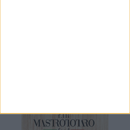
4 MINUTI
Tra gusto, moda e solidarietà: a Corato la quinta edizione di
"Aperitivo tra gli Ulivi"
5 MINUTI
A Corato apre lo sportello "Primo passo"
1 MINUTO
100x100 Maturi 2026: il video racconto dell'evento
1 MINUTO
100x100 Maturi edizione 2026, le interviste: Adrian Fartade