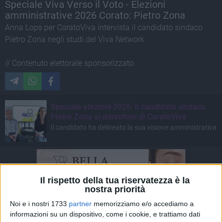
Speciale Viva Verso il Voto - Elezioni
amministrative 2026 Corato: Pietro Zona
Anna Lops per CoratoViva intervista il candidato sindaco
Pietro Zona negli studi del Viva Network
// Contenuto elettorale sponsorizzato
Speciale elezioni 2026: il candidato sindaco
Pietro Zona ai microfoni di CoratoViva
Il candidato ha delineato la sua visione amministrativa
Il rispetto della tua riservatezza è la
nostra priorità
Noi e i nostri 1733
partner
memorizziamo e/o accediamo a
informazioni su un dispositivo, come i cookie, e trattiamo dati