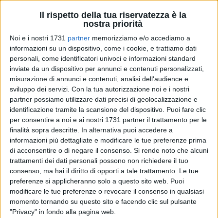
A cura di
Il rispetto della tua riservatezza è la
ADELE MINTRONE
nostra priorità
Noi e i nostri 1731
partner
memorizziamo e/o accediamo a
informazioni su un dispositivo, come i cookie, e trattiamo dati
personali, come identificatori univoci e informazioni standard
inviate da un dispositivo per annunci e contenuti personalizzati,
misurazione di annunci e contenuti, analisi dell'audience e
È partita la stagione del cammino lungo la via Francigena. Il
sviluppo dei servizi.
Con la tua autorizzazione noi e i nostri
primo pellegrino dopo il lungo lockdwon è Fabio , di 23 anni,
partner possiamo utilizzare dati precisi di geolocalizzazione e
arrivato a piedi da Varese a Corato.
identificazione tramite la scansione del dispositivo. Puoi fare clic
per consentire a noi e ai nostri 1731 partner il trattamento per le
finalità sopra descritte. In alternativa puoi accedere a
È stato accolto - dice la Presidente del comitato via
informazioni più dettagliate e modificare le tue preferenze prima
Francigena Adele Mintrone - nel nostro Punto Credenziali
di acconsentire o di negare il consenso.
Si rende noto che alcuni
accreditato dall' Associazione Europea della Via Francigena
trattamenti dei dati personali possono non richiedere il tuo
presso Chiesa Santa Maria Greca, e gli abbiamo offerto
consenso, ma hai il diritto di opporti a tale trattamento. Le tue
indicazioni per dormire con le convenzioni del Comitato
preferenze si applicheranno solo a questo sito web. Puoi
Benvenuto pellegrino e mangiare usufruendo del Menù
modificare le tue preferenze o revocare il consenso in qualsiasi
pellegrino e lo abbiamo accompagnato per visitare la Città: il
momento tornando su questo sito e facendo clic sul pulsante
"Privacy" in fondo alla pagina web.
Santuario della Madonna Greca, Chiesa Matrice, il centro