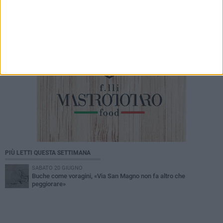
PIÙ LETTI QUESTA SETTIMANA
SABATO 20 GIUGNO
Buche come voragini, «Via San Magno non fa altro che
peggiorare»