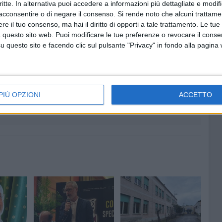
critte. In alternativa puoi accedere a informazioni più dettagliate e modif
Zappatore
, assessora alla Cultura del Comune di Terlizzi;
acconsentire o di negare il consenso.
Si rende noto che alcuni trattamen
enti e i sostenitori dell'iniziativa.
e il tuo consenso, ma hai il diritto di opporti a tale trattamento. Le tue
 questo sito web. Puoi modificare le tue preferenze o revocare il conse
questo sito e facendo clic sul pulsante "Privacy" in fondo alla pagina
7 AGOSTO 2026
a Pia:
Due aggressioni in pochi giorni
enti in
tra Bari e Corato: le vittime
PIÙ OPZIONI
ACCETTO
hanno 17 anni