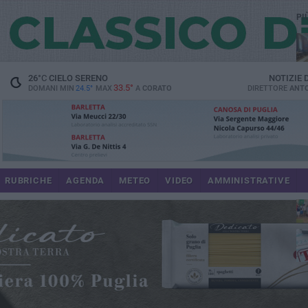
PI
spe
26
°C
CIELO SERENO
NOTIZIE
33.5°
DOMANI MIN
24.5°
MAX
A
CORATO
DIRETTORE
ANTO
pa
RUBRICHE
AGENDA
METEO
VIDEO
AMMINISTRATIVE
Uli
im