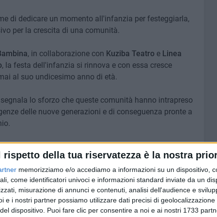
e di dedicare un momento all'infanzia per festeggiarla,
vo per la crescita di una comunità.
 Bambina
, in collaborazione con
Kuziba
Teatro
e
Linea
o
, la festa dell'infanzia si rinnova e con essa cresce
i al suo undicesimo anno di età.
e segnala lo sforzo che queste comunità hanno intrapreso
esigenze delle nuove generazioni e di conseguenza pronte a
io.
23 maggio
, alle ore 11.30, nella sala conferenze del
l rispetto della tua riservatezza è la nostra prior
tura e Valorizzazione del Territorio della Regione Puglia
te
di Bari.
artner
memorizziamo e/o accediamo a informazioni su un dispositivo, c
ali, come identificatori univoci e informazioni standard inviate da un di
zzati, misurazione di annunci e contenuti, analisi dell'audience e svilupp
rtistico de
Il Tempo dei Piccoli
;
Rossana Farinati
,
i e i nostri partner possiamo utilizzare dati precisi di geolocalizzazione 
amino Marcone
, assessore alla Cultura del Comune di
del dispositivo. Puoi fare clic per consentire a noi e ai nostri 1733 partn
Bellezza del Comune di Andria;
Pasquale Chieco
, sindaco