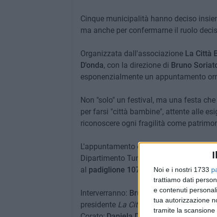
Cinque municipalità hanno deciso insiem
ma anche per confermarne il ruolo decisi
Organizzata dall'associazione
La Città
D'onda
, con la direzione di
Bruno Soriat
esponenzialmente un appuntamento orma
Non "solo" un festival, ma una festa ch
per farsi "città bambine", attente alle 
riconoscere ogni fragilità come patrimon
L'appuntamento è previsto per
venerdì 
I
Dipartimento Turismo, Economia della Cul
al
padiglione 107 della Fiera del Levan
Noi e i nostri 1733
p
trattiamo dati person
e contenuti personali
Interverranno:
Bruno Soriato
, direttore a
tua autorizzazione no
presidente
La Città Bambina APS
;
Beni
tramite la scansione 
Corato;
Daniela Di Bari
, assessora alla 