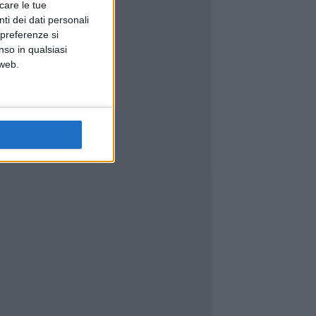
icare le tue
ti dei dati personali
 preferenze si
nso in qualsiasi
 web.