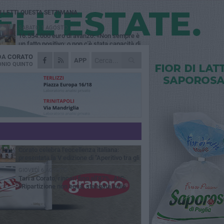
Ù LETTI QUESTA SETTIMANA
SABATO 1 AGOSTO
16.554.000 euro di avanzo: «Non sempre è
un fatto positivo: o non c'è stata capacità di
sa o le entrate sono state troppo alte»
 DA
CORATO
MERCOLEDÌ 5 AGOSTO
APP
Chiuso momentaneamente distributore di
NIO QUINTO
benzina di Via Ruvo
SABATO 1 AGOSTO
Centro storico, l'assessore Marcone
risponde agli esercenti: «Siamo ai nastri di
rtenza»
GIOVEDÌ 6 AGOSTO
Gelato di San Domenico: il gusto che
racconta una leggenda
MERCOLEDÌ 5 AGOSTO
Corato celebra l'eccellenza italiana:
presentata la V edizione di "Aperitivo tra gli
vi"
GIOVEDÌ 6 AGOSTO
Tari a Corato, rincari fino all'87%. AIC:
«Ripartizione non equa, stangata sulle
prese»