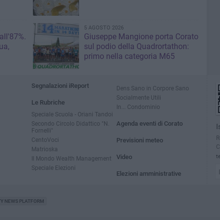
5 AGOSTO 2026
 all'87%.
Giuseppe Mangione porta Corato
ua,
sul podio della Quadrortathon:
primo nella categoria M65
Segnalazioni iReport
Dens Sano in Corpore Sano
Socialmente Utili
Le Rubriche
In... Condominio
Speciale Scuola - Oriani Tandoi
Secondo Circolo Didattico "N.
Agenda eventi di Corato
I
Fornelli"
R
CentoVoci
Previsioni meteo
C
Matrioska
Video
t
Il Mondo Wealth Management
Speciale Elezioni
Elezioni amministrative
TY NEWS PLATFORM