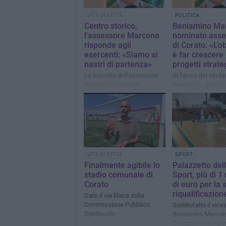
VITA DI CITTÀ
POLITICA
Centro storico,
Beniamino Ma
l'assessore Marcone
nominato asse
risponde agli
di Corato: «L'ob
esercenti: «Siamo ai
è far crescere 
nastri di partenza»
progetti strate
La risposta dell'assessore
Al fianco del sind
Beniamino Marcone
Benedittis, guiderà
deleghe per lo svi
culturale, turistico 
organizzativo della 
VITA DI CITTÀ
SPORT
Finalmente agibile lo
Palazzetto del
stadio comunale di
Sport, più di 1
Corato
di euro per la 
riqualificazion
Dato il via libera dalla
Commissione Pubblico
Soddisfatto il vic
Spettacolo
Beniamino Marcone
finanziamento rice