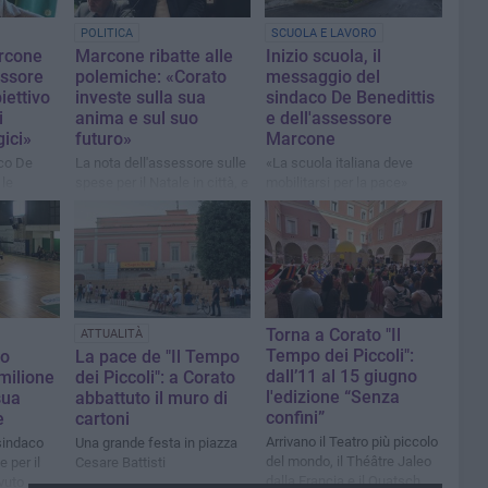
POLITICA
SCUOLA E LAVORO
rcone
Marcone ribatte alle
Inizio scuola, il
ssore
polemiche: «Corato
messaggio del
iettivo
investe sulla sua
sindaco De Benedittis
i
anima e sul suo
e dell'assessore
gici»
futuro»
Marcone
aco De
La nota dell'assessore sulle
«La scuola italiana deve
 le
spese per il Natale in città, e
mobilitarsi per la pace»
luppo
non solo
e
città
Torna a Corato "Il
ATTUALITÀ
Tempo dei Piccoli":
lo
La pace de "Il Tempo
dall’11 al 15 giugno
 milione
dei Piccoli": a Corato
l'edizione “Senza
sua
abbattuto il muro di
confini”
e
cartoni
Arrivano il Teatro più piccolo
esindaco
Una grande festa in piazza
del mondo, il Théâtre Jaleo
 per il
Cesare Battisti
dalla Francia e il Quatsch
vuto