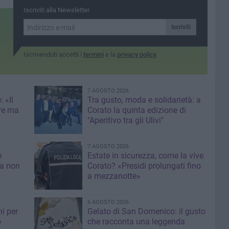
Quartet dalla Germania
Iscriviti alla Newsletter
Iscriviti
Iscrivendoti accetti i
termini
e la
privacy policy
7 AGOSTO 2026
 «Il
Tra gusto, moda e solidarietà: a
re ma
Corato la quinta edizione di
"Aperitivo tra gli Ulivi"
7 AGOSTO 2026
e
Estate in sicurezza, come la vive
sa non
Corato? «Presidi prolungati fino
a mezzanotte»
6 AGOSTO 2026
i per
Gelato di San Domenico: il gusto
o
che racconta una leggenda