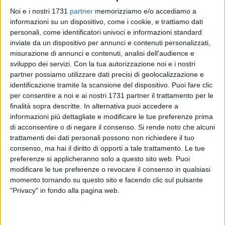
Noi e i nostri 1731
partner
memorizziamo e/o accediamo a
informazioni su un dispositivo, come i cookie, e trattiamo dati
personali, come identificatori univoci e informazioni standard
inviate da un dispositivo per annunci e contenuti personalizzati,
12
misurazione di annunci e contenuti, analisi dell'audience e
sviluppo dei servizi.
Con la tua autorizzazione noi e i nostri
partner possiamo utilizzare dati precisi di geolocalizzazione e
Attenzione ai truffatori – può accadere che alla costante
identificazione tramite la scansione del dispositivo. Puoi fare clic
ricerca di nuovi strumenti con cui carpire la fiducia di tutti
per consentire a noi e ai nostri 1731 partner il trattamento per le
finalità sopra descritte. In alternativa puoi accedere a
noi – sfruttino l'innovazione tecnologica, replicando numeri
informazioni più dettagliate e modificare le tue preferenze prima
telefonici della Polizia di Stato, per ingannare le persone
di acconsentire o di negare il consenso.
Si rende noto che alcuni
contattate, ed approfittando proprio della naturale fiducia
trattamenti dei dati personali possono non richiedere il tuo
che gli utenti nutrono nei confronti delle Forze di Polizia. Le
consenso, ma hai il diritto di opporti a tale trattamento. Le tue
modalità operative usate dai malviventi possono variare.
preferenze si applicheranno solo a questo sito web. Puoi
modificare le tue preferenze o revocare il consenso in qualsiasi
L'utente viene di solito contattato da un falso appartenente
momento tornando su questo sito e facendo clic sul pulsante
"Privacy" in fondo alla pagina web.
delle Forze dell'Ordine (poliziotto, carabiniere o finanziere), il
quale riferisce di aver riscontrato un non meglio precisato
problema inerente un conto corrente, oppure il pagamento di