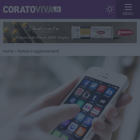
MENU
Home
Notizie e aggiornamenti