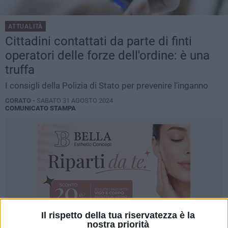
ATTUALITÀ
Cittadini contattati da parte di finti
operatori delle forze dell'ordine: è una
truffa
I consigli della Polizia di Stato per prevenire l'inganno
CORATO -
SABATO 31 AGOSTO 2024
COMUNICATO STAMPA
Il rispetto della tua riservatezza è la
nostra priorità