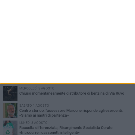
PIÙ LETTI QUESTA SETTIMANA
SABATO 1 AGOSTO
16.554.000 euro di avanzo: «Non sempre è un fatto positivo: o non
c'è stata capacità di spesa o le entrate sono state troppo alte»
VENERDÌ 31 LUGLIO
Via Dante, aiuole nel degrado: tra incuria pubblica e inciviltà
quotidiana
VENERDÌ 31 LUGLIO
Corato, le attività chiedono di accelerare sul calendario estivo:
«Gli eventi generano presenze, consumi e nuove opportunità»
MERCOLEDÌ 5 AGOSTO
Chiuso momentaneamente distributore di benzina di Via Ruvo
SABATO 1 AGOSTO
Centro storico, l'assessore Marcone risponde agli esercenti:
«Siamo ai nastri di partenza»
LUNEDÌ 3 AGOSTO
Raccolta differenziata, Risorgimento Socialista Corato:
«Introdurre i cassonetti intelligenti»