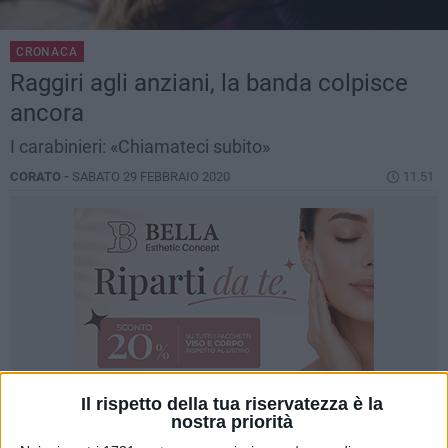
CRONACA
Raggiri agli anziani, la banda colpisce
ancora
I carabinieri: «Chiamateci subito»
CORATO -
SABATO 29 FEBBRAIO 2020
11.51
Il rispetto della tua riservatezza è la
nostra priorità