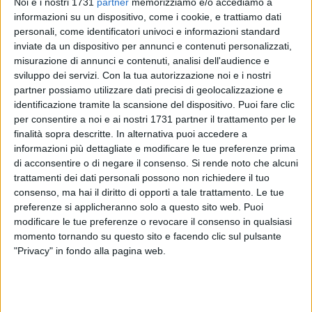
Noi e i nostri 1731
partner
memorizziamo e/o accediamo a
informazioni su un dispositivo, come i cookie, e trattiamo dati
personali, come identificatori univoci e informazioni standard
7
inviate da un dispositivo per annunci e contenuti personalizzati,
misurazione di annunci e contenuti, analisi dell'audience e
sviluppo dei servizi.
Con la tua autorizzazione noi e i nostri
Ci risiamo. Ancora una volta gli anziani nel mirino di una
partner possiamo utilizzare dati precisi di geolocalizzazione e
identificazione tramite la scansione del dispositivo. Puoi fare clic
banda senza scrupoli che approfittando della debolezza del
per consentire a noi e ai nostri 1731 partner il trattamento per le
proprio interlocutore lo raggira facendosi consegnare cifre
finalità sopra descritte. In alternativa puoi accedere a
consistenti in denaro. Una vera e propria truffa di cui,
informazioni più dettagliate e modificare le tue preferenze prima
purtroppo, sono vittime le persone in là con l'età, carpite
di acconsentire o di negare il consenso.
Si rende noto che alcuni
nella loro semplicità e buona fede e spogliate dei loro
trattamenti dei dati personali possono non richiedere il tuo
risparmi.
consenso, ma hai il diritto di opporti a tale trattamento. Le tue
preferenze si applicheranno solo a questo sito web. Puoi
modificare le tue preferenze o revocare il consenso in qualsiasi
Il copione sembra essere lo stesso: la persona anziana viene
momento tornando su questo sito e facendo clic sul pulsante
contattata telefonicamente da un sedicente nipote (il cui
"Privacy" in fondo alla pagina web.
nome effettivamente corrisponde a quello del familiare) che
invita la persona raggirata a ritirare un pacco e a versare la
cifra richiesta dal corriere, alcune migliaia di euro. Spesso si
tratta di cifre non nella disponibilità dell'anziano, ma non è