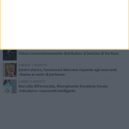
16.554.000 euro di avanzo: «Non sempre è un fatto positivo: o non
c'è stata capacità di spesa o le entrate sono state troppo alte»
VENERDÌ 31 LUGLIO
Via Dante, aiuole nel degrado: tra incuria pubblica e inciviltà
quotidiana
VENERDÌ 31 LUGLIO
Corato, le attività chiedono di accelerare sul calendario estivo:
«Gli eventi generano presenze, consumi e nuove opportunità»
MERCOLEDÌ 5 AGOSTO
Chiuso momentaneamente distributore di benzina di Via Ruvo
SABATO 1 AGOSTO
Centro storico, l'assessore Marcone risponde agli esercenti:
«Siamo ai nastri di partenza»
LUNEDÌ 3 AGOSTO
Raccolta differenziata, Risorgimento Socialista Corato:
«Introdurre i cassonetti intelligenti»