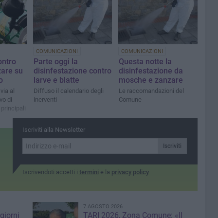
COMUNICAZIONI
COMUNICAZIONI
ontro
Parte oggi la
Questa notte la
are su
disinfestazione contro
disinfestazione da
o
larve e blatte
mosche e zanzare
via al
Diffuso il calendario degli
Le raccomandazioni del
vo di
inerventi
Comune
 principali
Iscriviti alla Newsletter
Iscriviti
Iscrivendoti accetti i
termini
e la
privacy policy
7 AGOSTO 2026
giorni
TARI 2026, Zona Comune: «Il