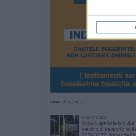
DISINFESTAZIONE
8 AGOSTO 2026
Corato, aperte le iscrizion
servizio di trasporto scol
2026/2027: domande fino