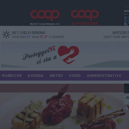
PI
30
°C
CIELO SERENO
NOTIZIE
31.5°
OGGI MIN
25°
MAX
A
CORATO
DIRETTORE
ANTO
RUBRICHE
AGENDA
METEO
VIDEO
AMMINISTRATIVE
im