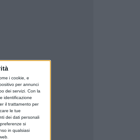
ità
ome i cookie, e
spositivo per annunci
o dei servizi.
Con la
e identificazione
er il trattamento per
icare le tue
ti dei dati personali
 preferenze si
nso in qualsiasi
 web.