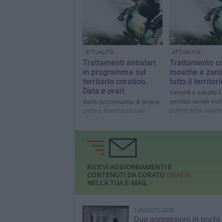
ATTUALITÀ
ATTUALITÀ
Trattamenti antialari
Trattamento c
in programma sul
mosche e zanz
territorio coratino.
tutto il territori
Data e orari
Venerdì e sabato il 
servizio serale esti
Sanb raccomanda di tenere
pulizia delle strade
porte e finestre chiuse
RICEVI AGGIORNAMENTI E
CONTENUTI DA CORATO
GRATIS
NELLA TUA E-MAIL
7 AGOSTO 2026
Due aggressioni in pochi 