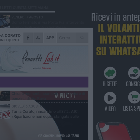
Ù LETTI QUESTA SETTIMANA
VENERDÌ 7 AGOSTO
Uomo fermato in via Porta Pia: intervento
lampo degli agenti in borghese
 DA
CORATO
GIOVEDÌ 6 AGOSTO
APP
Gelato di San Domenico: il gusto che
NIO QUINTO
racconta una leggenda
GIOVEDÌ 6 AGOSTO
Gaetano Mongelli, sei anni per un sogno:
nasce a Corato "Megaad"
VENERDÌ 7 AGOSTO
Due aggressioni in pochi giorni tra Bari e
Corato: le vittime hanno 17 anni
MERCOLEDÌ 5 AGOSTO
Chiuso momentaneamente distributore di
benzina di Via Ruvo
GIOVEDÌ 6 AGOSTO
Tari a Corato, rincari fino all'87%. AIC:
«Ripartizione non equa, stangata sulle
prese»