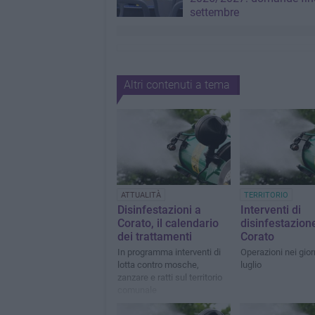
settembre
Altri contenuti a tema
ATTUALITÀ
TERRITORIO
Disinfestazioni a
Interventi di
Corato, il calendario
disinfestazion
dei trattamenti
Corato
In programma interventi di
Operazioni nei gior
lotta contro mosche,
luglio
zanzare e ratti sul territorio
comunale