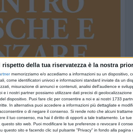
l rispetto della tua riservatezza è la nostra prior
artner
memorizziamo e/o accediamo a informazioni su un dispositivo, c
ali, come identificatori univoci e informazioni standard inviate da un di
zzati, misurazione di annunci e contenuti, analisi dell'audience e svilupp
i e i nostri partner possiamo utilizzare dati precisi di geolocalizzazione 
del dispositivo. Puoi fare clic per consentire a noi e ai nostri 1733 partn
critte. In alternativa puoi accedere a informazioni più dettagliate e modif
acconsentire o di negare il consenso.
Si rende noto che alcuni trattamen
e il tuo consenso, ma hai il diritto di opporti a tale trattamento. Le tue
 questo sito web. Puoi modificare le tue preferenze o revocare il conse
questo sito e facendo clic sul pulsante "Privacy" in fondo alla pagina