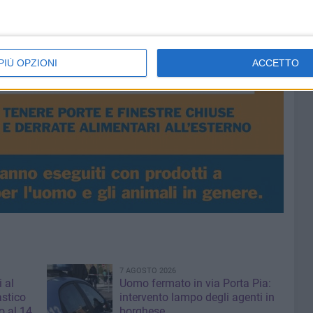
PIÙ OPZIONI
ACCETTO
7 AGOSTO 2026
i al
Uomo fermato in via Porta Pia:
astico
intervento lampo degli agenti in
 al 14
borghese