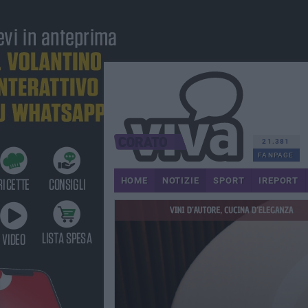
21.381
FANPAGE
HOME
NOTIZIE
SPORT
IREPORT