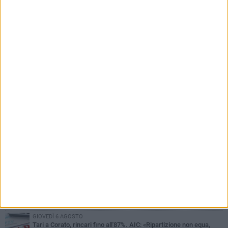
PIÙ LETTI QUESTA SETTIMANA
GIOVEDÌ 6 AGOSTO
Gelato di San Domenico: il gusto che racconta una leggenda
VENERDÌ 7 AGOSTO
Uomo fermato in via Porta Pia: intervento lampo degli agenti in
borghese
GIOVEDÌ 6 AGOSTO
Gaetano Mongelli, sei anni per un sogno: nasce a Corato
"Megaad"
MERCOLEDÌ 5 AGOSTO
Chiuso momentaneamente distributore di benzina di Via Ruvo
GIOVEDÌ 6 AGOSTO
Tari a Corato, rincari fino all'87%. AIC: «Ripartizione non equa,