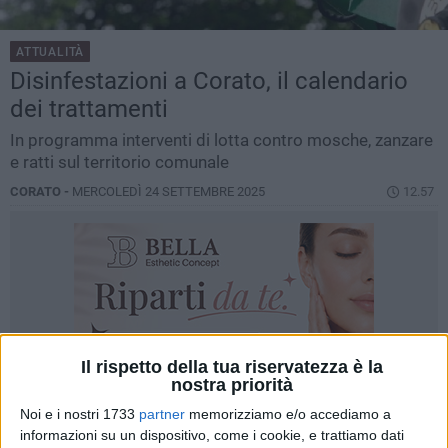
ATTUALITÀ
Disinfestazioni a Corato, il calendario
dei trattamenti
In programma interventi di lotta contro mosche, zanzare
e ratti sul territorio comunale
CORATO -
MERCOLEDÌ 24 SETTEMBRE 2025
12.57
Il rispetto della tua riservatezza è la
nostra priorità
Noi e i nostri 1733
partner
memorizziamo e/o accediamo a
informazioni su un dispositivo, come i cookie, e trattiamo dati