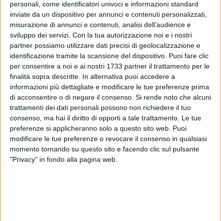
personali, come identificatori univoci e informazioni standard
inviate da un dispositivo per annunci e contenuti personalizzati,
misurazione di annunci e contenuti, analisi dell'audience e
19
sviluppo dei servizi.
Con la tua autorizzazione noi e i nostri
partner possiamo utilizzare dati precisi di geolocalizzazione e
identificazione tramite la scansione del dispositivo. Puoi fare clic
per consentire a noi e ai nostri 1733 partner il trattamento per le
Proseguono gli interventi di lotta contro mosche, zanzare e
finalità sopra descritte. In alternativa puoi accedere a
ratti sul territorio comunale.
informazioni più dettagliate e modificare le tue preferenze prima
di acconsentire o di negare il consenso.
Si rende noto che alcuni
Fino a
venerdì 26 settembre
è in programma la
trattamenti dei dati personali possono non richiedere il tuo
consenso, ma hai il diritto di opporti a tale trattamento. Le tue
derattizzazione
nella fascia diurna che va dalle ore 7:30 alle
preferenze si applicheranno solo a questo sito web. Puoi
ore 15:00. È consigliato non parcheggiare in corrispondenza
modificare le tue preferenze o revocare il consenso in qualsiasi
dei tombini per non ostacolare le operazioni.
momento tornando su questo sito e facendo clic sul pulsante
"Privacy" in fondo alla pagina web.
Da questa notte - per la precisione da mezzanotte e mezza -
e fino alle ore 5:30 è in calendario il
trattamento antilarvale
e antialare
. Oltre alla fascia notturna di questo giovedì,
25
settembre
, sarà effettuato il medesimo intervento nello
stesso intervallo temporale
venerdì 26 settembre
. Si