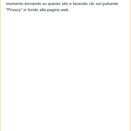
agroalimentare, per porre al servizio del sistema produttivo
momento tornando su questo sito e facendo clic sul pulsante
nuove e più adeguate opportunità informative e occasioni di
"Privacy" in fondo alla pagina web.
qualificazione del capitale umano.
Il secondo incontro che si terrà giovedì ore 16:30 presso il
Ristorante "Cucromia", si concentrerà sulle leguminose da
granella, colture storicamente radicate nel territorio e aventi
un crescente interesse negli ultimi anni sia nel settore
agricolo, per l'inserimento negli avvicendamenti colturali, sia
nel campo agroalimentare, per la ricerca di alternative al
consumo dei prodotti carnei.
Ad aprire i lavori l'avv. Michelangelo De Benedittis,
presidente del GAL Le Città di Castel del Monte, seguiranno
gli interventi del Prof. Maurizio Quinto, docente Ordinario di
Chimica Analitica presso l'Università degli studi di Bari, Il
Prof. Giuseppe De Mastro – docente ordinario di Agronomia
e coltivazioni erbacee dell'Università "A. Moro" di Bari, Il Prof.
Francesco Longobardi, Professore associato di chimica