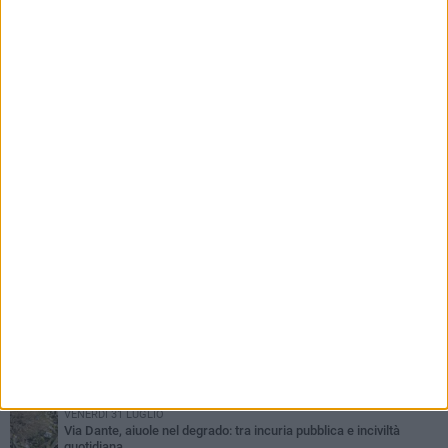
spesa o le entrate sono state troppo alte»
PIÙ LETTI QUESTA SETTIMANA
SABATO 1 AGOSTO
16.554.000 euro di avanzo: «Non sempre è un fatto positivo: o non
c'è stata capacità di spesa o le entrate sono state troppo alte»
VENERDÌ 31 LUGLIO
Via Dante, aiuole nel degrado: tra incuria pubblica e inciviltà
quotidiana