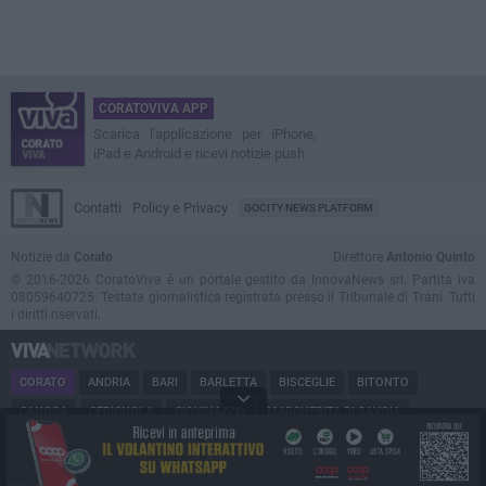
CORATOVIVA APP
Scarica l'applicazione per iPhone,
iPad e Android e ricevi notizie push
Contatti
Policy e Privacy
GOCITY NEWS PLATFORM
Notizie da
Corato
Direttore
Antonio Quinto
© 2016-2026 CoratoViva è un portale gestito da InnovaNews srl. Partita iva
08059640725. Testata giornalistica registrata presso il Tribunale di Trani. Tutti
i diritti riservati.
CORATO
ANDRIA
BARI
BARLETTA
BISCEGLIE
BITONTO
CANOSA
CERIGNOLA
GIOVINAZZO
MARGHERITA DI SAVOIA
MINERVINO
MODUGNO
MOLFETTA
PUGLIA
RUVO
SAN FERDINANDO
SPINAZZOLA
TERLIZZI
TRANI
TRINITAPOLI