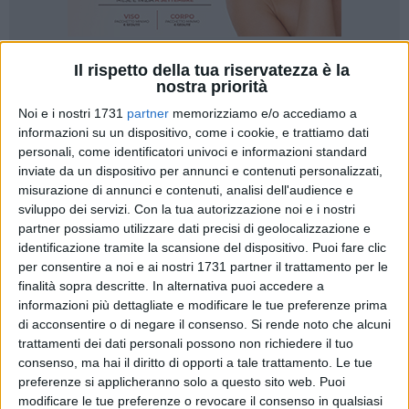
Il rispetto della tua riservatezza è la
10
nostra priorità
Noi e i nostri 1731
partner
memorizziamo e/o accediamo a
informazioni su un dispositivo, come i cookie, e trattiamo dati
Domani,
giovedì 7 marzo
, ad
Andria,
secondo
personali, come identificatori univoci e informazioni standard
appuntamento del ciclo di incontri "
Il sistema della
inviate da un dispositivo per annunci e contenuti personalizzati,
conoscenza
", organizzato da
GAL Le Città di Castel del
misurazione di annunci e contenuti, analisi dell'audience e
sviluppo dei servizi.
Con la tua autorizzazione noi e i nostri
Monte
per presentare le strategie di valorizzazione delle
partner possiamo utilizzare dati precisi di geolocalizzazione e
leguminose nel territorio del GAL.
identificazione tramite la scansione del dispositivo. Puoi fare clic
per consentire a noi e ai nostri 1731 partner il trattamento per le
Prosegue la serie di incontri organizzati dal GAL su diverse
finalità sopra descritte. In alternativa puoi accedere a
tematiche del settore agricolo e agroalimentare, finanziati
informazioni più dettagliate e modificare le tue preferenze prima
nell'ambito dell'Intervento 5.1 - SSL Gal Le Città Di Castel Del
di acconsentire o di negare il consenso.
Si rende noto che alcuni
Monte, PSR Puglia 2014-2020, Sottomisura 19.2, aventi
trattamenti dei dati personali possono non richiedere il tuo
consenso, ma hai il diritto di opporti a tale trattamento. Le tue
come obiettivo quello di favorire la diffusione di conoscenze
preferenze si applicheranno solo a questo sito web. Puoi
a favore di operatori economici del settore agricolo e
modificare le tue preferenze o revocare il consenso in qualsiasi