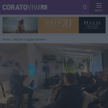
MENU
Home
Notizie e aggiornamenti