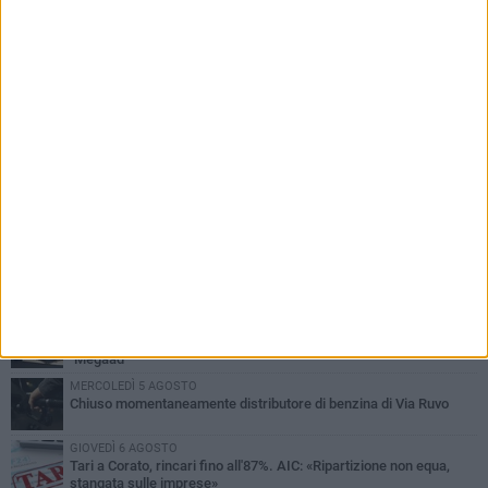
PIÙ LETTI QUESTA SETTIMANA
GIOVEDÌ 6 AGOSTO
Gelato di San Domenico: il gusto che racconta una leggenda
VENERDÌ 7 AGOSTO
Uomo fermato in via Porta Pia: intervento lampo degli agenti in
borghese
GIOVEDÌ 6 AGOSTO
Gaetano Mongelli, sei anni per un sogno: nasce a Corato
"Megaad"
MERCOLEDÌ 5 AGOSTO
Chiuso momentaneamente distributore di benzina di Via Ruvo
GIOVEDÌ 6 AGOSTO
Tari a Corato, rincari fino all'87%. AIC: «Ripartizione non equa,
stangata sulle imprese»