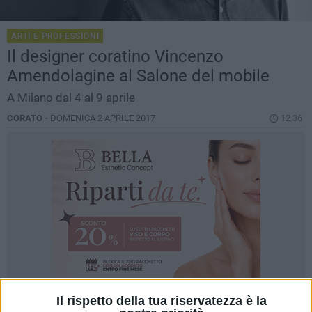
ARTI E PROFESSIONI
Il designer coratino Vincenzo
Amendolagine al Salone del mobile
A Milano dal 4 al 9 aprile
CORATO -
DOMENICA 2 APRILE 2017
12.36
Il rispetto della tua riservatezza è la