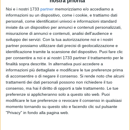
nostra priorità
Noi e i nostri 1733
partner
memorizziamo e/o accediamo a
311
informazioni su un dispositivo, come i cookie, e trattiamo dati
personali, come identificatori univoci e informazioni standard
inviate da un dispositivo per annunci e contenuti personalizzati,
misurazione di annunci e contenuti, analisi dell'audience e
Anche la creatività
made in Corato
al prossimo Salone
sviluppo dei servizi.
Con la tua autorizzazione noi e i nostri
internazionale del Mobile di Milano, in programma dal 4 al 9
partner possiamo utilizzare dati precisi di geolocalizzazione e
aprile nel capoluogo lombardo. A rappresentarla,
Vincenzo
identificazione tramite la scansione del dispositivo. Puoi fare clic
Amendolagine
, il giovane designer coratino e socio della
per consentire a noi e ai nostri 1733 partner il trattamento per le
cooperativa "Spore" che ha firmato "Convivium", un tavolo
finalità sopra descritte. In alternativa puoi accedere a
informazioni più dettagliate e modificare le tue preferenze prima
per uso esterno che si propone di integrare la tradizione
di acconsentire o di negare il consenso.
Si rende noto che alcuni
artigianale della nostra terra con le erbe aromatiche raccolte
trattamenti dei dati personali possono non richiedere il tuo
in Puglia da tempo immemorabile.
consenso, ma hai il diritto di opporti a tale trattamento. Le tue
preferenze si applicheranno solo a questo sito web. Puoi
Sintesi felice di competenze e professionalità tutte pugliesi,
modificare le tue preferenze o revocare il consenso in qualsiasi
"Convivium" fonde la creatività di Amendolagine
momento tornando su questo sito e facendo clic sul pulsante
all'artigianalità di Francesco Ippolito e del suo "Arredamenti
"Privacy" in fondo alla pagina web.
Moderni", di Monopoli; mentre la selezione delle erbe
aromatiche più rappresentative della regione è stata affidata