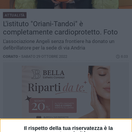
ATTUALITÀ
L'istituto "Oriani-Tandoi" è
completamente cardioprotetto. Foto
L'associazione Angeli senza frontiere ha donato un
defibrillatore per la sede di via Andria
CORATO -
SABATO 29 OTTOBRE 2022
8.03
Il rispetto della tua riservatezza è la