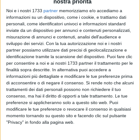
nostra priorità
Noi e i nostri 1733
partner
memorizziamo e/o accediamo a
informazioni su un dispositivo, come i cookie, e trattiamo dati
18
personali, come identificatori univoci e informazioni standard
inviate da un dispositivo per annunci e contenuti personalizzati,
misurazione di annunci e contenuti, analisi dell'audience e
sviluppo dei servizi.
Con la tua autorizzazione noi e i nostri
Si è tenuta nei giorni scorsi la cerimonia di consegna di un
partner possiamo utilizzare dati precisi di geolocalizzazione e
defibrillatore donato dall'associazione Angeli senza frontiere,
identificazione tramite la scansione del dispositivo. Puoi fare clic
presieduta dall'ingegnere Vito Plantamura, alla comunità
per consentire a noi e ai nostri 1733 partner il trattamento per le
scolastica dell'istituto superiore "Oriani-Tandoi" di Corato.
finalità sopra descritte. In alternativa puoi accedere a
informazioni più dettagliate e modificare le tue preferenze prima
L'apparecchiatura è comprensiva di una postazione interna
di acconsentire o di negare il consenso.
Si rende noto che alcuni
trattamenti dei dati personali possono non richiedere il tuo
Dae con pannello illustrativo e teca di alloggio. Il
consenso, ma hai il diritto di opporti a tale trattamento. Le tue
defibrillatore è stato collocato nella sede di via Andria, a
preferenze si applicheranno solo a questo sito web. Puoi
suggellare il completamento del percorso di piena
modificare le tue preferenze o revocare il consenso in qualsiasi
cardioprotezione di ciascuno dei tre plessi dell'istituto,
momento tornando su questo sito e facendo clic sul pulsante
avviato con lungimiranza dal dirigente scolastico
Angela
"Privacy" in fondo alla pagina web.
Adduci
e proseguito dal successore
Francesco Catalano
.