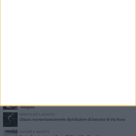
PIÙ LETTI QUESTA SETTIMANA
GIOVEDÌ 6 AGOSTO
Gelato di San Domenico: il gusto che racconta una leggenda
VENERDÌ 7 AGOSTO
Uomo fermato in via Porta Pia: intervento lampo degli agenti in
borghese
GIOVEDÌ 6 AGOSTO
Gaetano Mongelli, sei anni per un sogno: nasce a Corato
"Megaad"
MERCOLEDÌ 5 AGOSTO
Chiuso momentaneamente distributore di benzina di Via Ruvo
GIOVEDÌ 6 AGOSTO