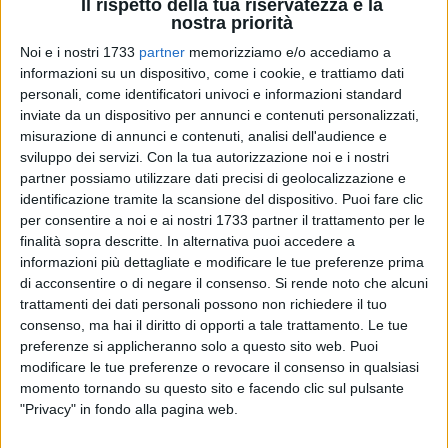
Il rispetto della tua riservatezza è la
nostra priorità
Noi e i nostri 1733
partner
memorizziamo e/o accediamo a
informazioni su un dispositivo, come i cookie, e trattiamo dati
52
personali, come identificatori univoci e informazioni standard
inviate da un dispositivo per annunci e contenuti personalizzati,
misurazione di annunci e contenuti, analisi dell'audience e
sviluppo dei servizi.
Con la tua autorizzazione noi e i nostri
In data 20 ottobre 2024, con un "Comunicazione alla Chiesa
partner possiamo utilizzare dati precisi di geolocalizzazione e
Diocesana", l'Arcivescovo mons. Leonardo D'Ascenzo ha
identificazione tramite la scansione del dispositivo. Puoi fare clic
reso note "le nomine per alcuni incarichi pastorali".
per consentire a noi e ai nostri 1733 partner il trattamento per le
finalità sopra descritte. In alternativa puoi accedere a
«Carissime e Carissimi, - scrive l'Arcivescovo - la nostra
informazioni più dettagliate e modificare le tue preferenze prima
Chiesa diocesana, nell'espressione di gratitudine per la
di acconsentire o di negare il consenso.
Si rende noto che alcuni
buona riuscita del Convegno diocesano i cui frutti sapranno
trattamenti dei dati personali possono non richiedere il tuo
consenso, ma hai il diritto di opporti a tale trattamento. Le tue
maturare nel corso di questo nuovo anno pastorale, è
preferenze si applicheranno solo a questo sito web. Puoi
chiamata pure a ravvivarsi nella lode al Signore per il dono
modificare le tue preferenze o revocare il consenso in qualsiasi
di sette nuovi presbiteri, da me ordinati sabato 12 ottobre
momento tornando su questo sito e facendo clic sul pulsante
u.s.
"Privacy" in fondo alla pagina web.