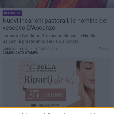
RELIGIONE
Nuovi incarichi pastorali, le nomine del
vescovo D'Ascenzo
Leonardo Gaudioso, Francesco Mennea e Nicola
Salvemini presteranno servizio a Corato
CORATO -
LUNEDÌ 21 OTTOBRE 2024
11.34
COMUNICATO STAMPA