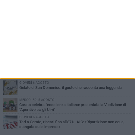
PIÙ LETTI QUESTA SETTIMANA
SABATO 1 AGOSTO
16.554.000 euro di avanzo: «Non sempre è un fatto positivo: o non
c'è stata capacità di spesa o le entrate sono state troppo alte»
MERCOLEDÌ 5 AGOSTO
Chiuso momentaneamente distributore di benzina di Via Ruvo
SABATO 1 AGOSTO
Centro storico, l'assessore Marcone risponde agli esercenti:
«Siamo ai nastri di partenza»
GIOVEDÌ 6 AGOSTO
Gelato di San Domenico: il gusto che racconta una leggenda
MERCOLEDÌ 5 AGOSTO
Corato celebra l'eccellenza italiana: presentata la V edizione di
"Aperitivo tra gli Ulivi"
GIOVEDÌ 6 AGOSTO
Tari a Corato, rincari fino all'87%. AIC: «Ripartizione non equa,
stangata sulle imprese»