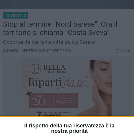
TERRITORIO
Stop al termine "Nord barese". Ora il
territorio si chiama "Costa Sveva"
Opportunità per tante città tra cui Corato
CORATO -
VENERDÌ 29 DICEMBRE 2023
14.26
Il rispetto della tua riservatezza è la
nostra priorità