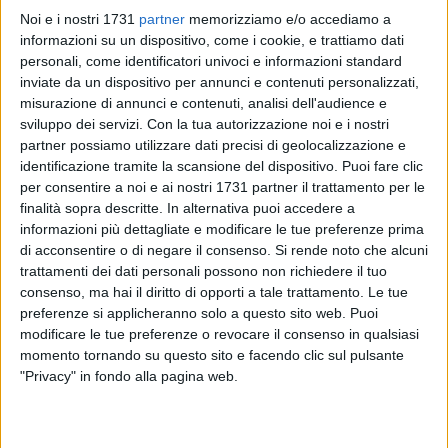
Noi e i nostri 1731
partner
memorizziamo e/o accediamo a
informazioni su un dispositivo, come i cookie, e trattiamo dati
25
A cura di
personali, come identificatori univoci e informazioni standard
LUISA SGARRA
inviate da un dispositivo per annunci e contenuti personalizzati,
misurazione di annunci e contenuti, analisi dell'audience e
sviluppo dei servizi.
Con la tua autorizzazione noi e i nostri
Il territorio che comprende la provincia di Bari e Bat
,
partner possiamo utilizzare dati precisi di geolocalizzazione e
asetticamente Nord Barese, da quest'anno avrà un'identità
identificazione tramite la scansione del dispositivo. Puoi fare clic
più precisa,
si chiamerà: Costa Sveva
. Un'importante
per consentire a noi e ai nostri 1731 partner il trattamento per le
finalità sopra descritte. In alternativa puoi accedere a
opportunità per tutti i territori dei comuni di Barletta, Andria,
informazioni più dettagliate e modificare le tue preferenze prima
Trani, Molfetta, Bisceglie, Margherita di Savoia, San
di acconsentire o di negare il consenso.
Si rende noto che alcuni
Ferdinando di Puglia, Canosa di Puglia, Corato, Ruvo,
trattamenti dei dati personali possono non richiedere il tuo
Minervino Murge e Spinazzola, riuniti in "Costa Sveva" con
consenso, ma hai il diritto di opporti a tale trattamento. Le tue
l'obiettivo principale di
creare una nuova identità per le
preferenze si applicheranno solo a questo sito web. Puoi
città, finora indicate come "area del Nord Barese".
modificare le tue preferenze o revocare il consenso in qualsiasi
momento tornando su questo sito e facendo clic sul pulsante
"Privacy" in fondo alla pagina web.
Il territorio denominato "Costa Sveva"
è fortemente
caratterizzato dall'influenza Sveva diffusa in tutte le città
locali e dalla presenza di Castel del Mont
e, capolavoro