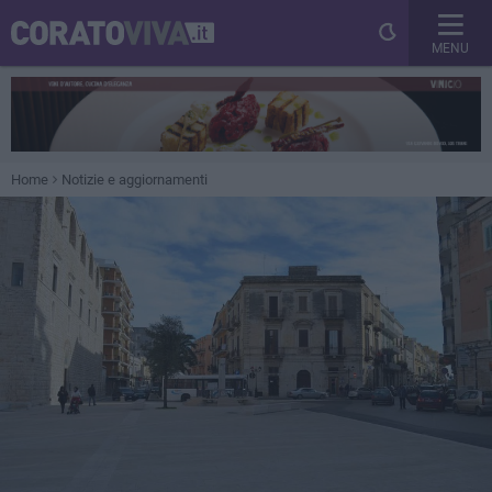
MENU
Home
Notizie e aggiornamenti