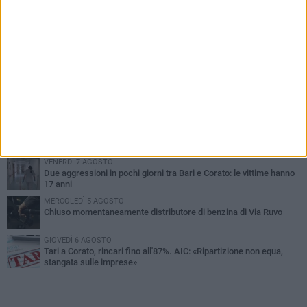
PIÙ LETTI QUESTA SETTIMANA
VENERDÌ 7 AGOSTO
Uomo fermato in via Porta Pia: intervento lampo degli agenti in
borghese
GIOVEDÌ 6 AGOSTO
Gelato di San Domenico: il gusto che racconta una leggenda
GIOVEDÌ 6 AGOSTO
Gaetano Mongelli, sei anni per un sogno: nasce a Corato
"Megaad"
VENERDÌ 7 AGOSTO
Due aggressioni in pochi giorni tra Bari e Corato: le vittime hanno
17 anni
MERCOLEDÌ 5 AGOSTO
Chiuso momentaneamente distributore di benzina di Via Ruvo
GIOVEDÌ 6 AGOSTO
Tari a Corato, rincari fino all'87%. AIC: «Ripartizione non equa,
stangata sulle imprese»