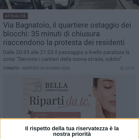
ATTUALITÀ
Via Bagnatoio, il quartiere ostaggio dei
blocchi: 35 minuti di chiusura
riaccendono la protesta dei residenti
Dalle 20:45 alle 21:20 il passaggio a livello paralizza la
zona: “Servono i cantieri della nuova strada, subito”
CORATO -
MARTEDÌ 30 GIUGNO 2026
23.31
Il rispetto della tua riservatezza è la
nostra priorità