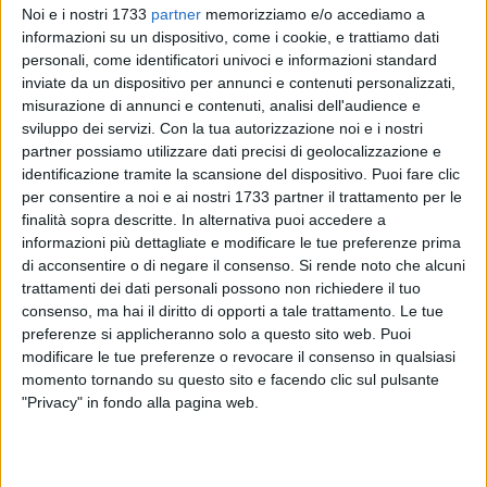
Noi e i nostri 1733
partner
memorizziamo e/o accediamo a
informazioni su un dispositivo, come i cookie, e trattiamo dati
personali, come identificatori univoci e informazioni standard
inviate da un dispositivo per annunci e contenuti personalizzati,
misurazione di annunci e contenuti, analisi dell'audience e
A cura di
CARLO SACCO
sviluppo dei servizi.
Con la tua autorizzazione noi e i nostri
partner possiamo utilizzare dati precisi di geolocalizzazione e
identificazione tramite la scansione del dispositivo. Puoi fare clic
per consentire a noi e ai nostri 1733 partner il trattamento per le
Il passaggio a livello di via Bagnatoio, a Corato, questa sera
finalità sopra descritte. In alternativa puoi accedere a
è rimasto chiuso per 35 minuti, dalle 20:45 alle 21:20,
informazioni più dettagliate e modificare le tue preferenze prima
bloccando completamente la circolazione e riportando alla
di acconsentire o di negare il consenso.
Si rende noto che alcuni
trattamenti dei dati personali possono non richiedere il tuo
luce un problema che i residenti denunciano da anni: una
consenso, ma hai il diritto di opporti a tale trattamento. Le tue
quotidianità fatta di attese interminabili, incertezza e disagi
preferenze si applicheranno solo a questo sito web. Puoi
che si ripetono con una frequenza ormai insostenibile.
modificare le tue preferenze o revocare il consenso in qualsiasi
momento tornando su questo sito e facendo clic sul pulsante
Le auto ferme in coda, i clacson, le persone costrette a
"Privacy" in fondo alla pagina web.
cambiare percorso o ad aspettare senza alcuna
informazione: è la fotografia di una situazione che non può
più essere considerata un semplice imprevisto ferroviario.