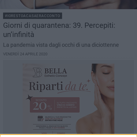
#IORESTOACASAERACCONTO
Giorni di quarantena: 39. Percepiti:
un’infinità
La pandemia vista dagli occhi di una diciottenne
VENERDÌ 24 APRILE 2020