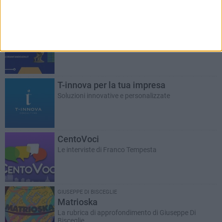
Istituto Superiore Oriani - Tandoi
Le iniziative della scuola
T-innova per la tua impresa
Soluzioni innovative e personalizzate
CentoVoci
Le interviste di Franco Tempesta
GIUSEPPE DI BISCEGLIE
Matrioska
La rubrica di approfondimento di Giuseppe Di
Bisceglie