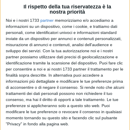
Il rispetto della tua riservatezza è la
nostra priorità
51
A cura di
Noi e i nostri 1733
partner
memorizziamo e/o accediamo a
FRANCESCA TAMBONE
informazioni su un dispositivo, come i cookie, e trattiamo dati
personali, come identificatori univoci e informazioni standard
inviate da un dispositivo per annunci e contenuti personalizzati,
Chi l'avrebbe immaginato che il 2020, l'anno dei miei 18
misurazione di annunci e contenuti, analisi dell'audience e
anni, tanto atteso e pieno di aspettative si sarebbe
sviluppo dei servizi.
Con la tua autorizzazione noi e i nostri
trasformato in mesi passati a casa senza avere la certezza
partner possiamo utilizzare dati precisi di geolocalizzazione e
di un futuro prossimo. Ci siamo ritrovati catapultati nelle
identificazione tramite la scansione del dispositivo. Puoi fare clic
per consentire a noi e ai nostri 1733 partner il trattamento per le
nostre case a combattere contro un virus che veniva dalla
finalità sopra descritte. In alternativa puoi accedere a
Cina e che fino a qualche mese fa era ritenuto una banale
informazioni più dettagliate e modificare le tue preferenze prima
influenza incapace di arrivare in Italia.
di acconsentire o di negare il consenso.
Si rende noto che alcuni
trattamenti dei dati personali possono non richiedere il tuo
E invece è arrivato, ha provocato morti e si è diffuso fino a
consenso, ma hai il diritto di opporti a tale trattamento. Le tue
diventare una pandemia. Che parola strana, quante volte
preferenze si applicheranno solo a questo sito web. Puoi
l'abbiamo letta nei libri di storia e l'abbiamo associata ad
modificare le tue preferenze o revocare il consenso in qualsiasi
momento tornando su questo sito e facendo clic sul pulsante
una cosa ormai passata? E invece ora siamo qui, nelle
"Privacy" in fondo alla pagina web.
nostre case, senza poter uscire se non per fare la spesa. I