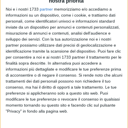
nostra priorità
Noi e i nostri 1733
partner
memorizziamo e/o accediamo a
2
informazioni su un dispositivo, come i cookie, e trattiamo dati
personali, come identificatori univoci e informazioni standard
inviate da un dispositivo per annunci e contenuti personalizzati,
misurazione di annunci e contenuti, analisi dell'audience e
Impegno ostico per il Corato che domenica alle 16 affronterà
sviluppo dei servizi.
Con la tua autorizzazione noi e i nostri
in trasferta lo Sporting Ordona per la 28° giornata del
partner possiamo utilizzare dati precisi di geolocalizzazione e
campionato di Promozione.
identificazione tramite la scansione del dispositivo. Puoi fare clic
per consentire a noi e ai nostri 1733 partner il trattamento per le
finalità sopra descritte. In alternativa puoi accedere a
18 risultati utili consecutivi (14 vittorie e 4 pareggi) per gli
informazioni più dettagliate e modificare le tue preferenze prima
uomini del presidente Maldera e di mister Di Corato, reduci
di acconsentire o di negare il consenso.
Si rende noto che alcuni
dalla bella vittoria in rimonta contro il Puglia Sport nel turno
trattamenti dei dati personali possono non richiedere il tuo
precedente. Le ultime due trasferte sono coincise con
consenso, ma hai il diritto di opporti a tale trattamento. Le tue
altrettanti pareggi, ma i successi in casa di Omnia Bitonto e
preferenze si applicheranno solo a questo sito web. Puoi
Nuova Molfetta sono ancora freschi nella memoria dei tifosi.
modificare le tue preferenze o revocare il consenso in qualsiasi
momento tornando su questo sito e facendo clic sul pulsante
L'infermeria neroverde si va pian piano svuotando con Zinetti
"Privacy" in fondo alla pagina web.
e Schiavone unici indisponibili, ma molto vicini al ritorno in
gruppo.