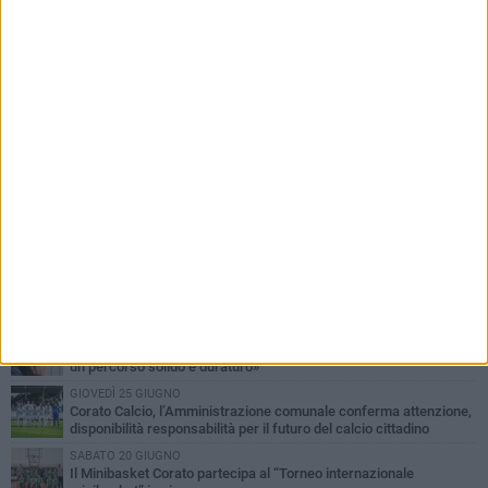
PIÙ LETTI QUESTA SETTIMANA
MERCOLEDÌ 5 AGOSTO
Giuseppe Mangione porta Corato sul podio della Quadrortathon:
primo nella categoria M65
LUNEDÌ 3 AGOSTO
ErbeNobili Basket Corato, Vincenzo Mazzilli nuovo direttore
generale
GIOVEDÌ 30 LUGLIO
Corato Calcio al campionato di Promozione Pugliese: «Costruiamo
un percorso solido e duraturo»
GIOVEDÌ 25 GIUGNO
Corato Calcio, l’Amministrazione comunale conferma attenzione,
disponibilità responsabilità per il futuro del calcio cittadino
SABATO 20 GIUGNO
Il Minibasket Corato partecipa al “Torneo internazionale