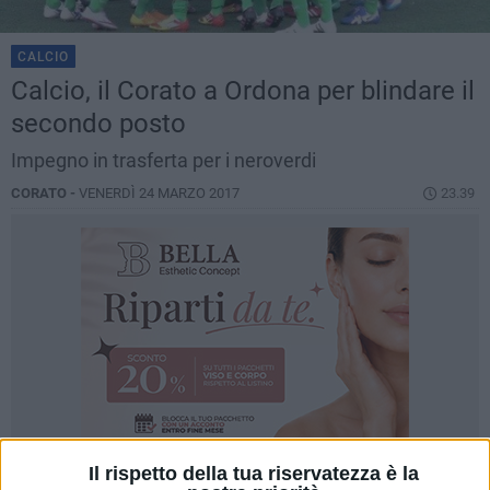
CALCIO
Calcio, il Corato a Ordona per blindare il
secondo posto
Impegno in trasferta per i neroverdi
CORATO -
VENERDÌ 24 MARZO 2017
23.39
Il rispetto della tua riservatezza è la