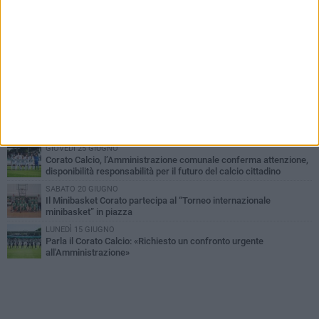
PIÙ LETTI QUESTA SETTIMANA
MERCOLEDÌ 5 AGOSTO
Giuseppe Mangione porta Corato sul podio della Quadrortathon:
primo nella categoria M65
LUNEDÌ 3 AGOSTO
ErbeNobili Basket Corato, Vincenzo Mazzilli nuovo direttore
generale
GIOVEDÌ 30 LUGLIO
Corato Calcio al campionato di Promozione Pugliese: «Costruiamo
un percorso solido e duraturo»
GIOVEDÌ 25 GIUGNO
Corato Calcio, l’Amministrazione comunale conferma attenzione,
disponibilità responsabilità per il futuro del calcio cittadino
SABATO 20 GIUGNO
Il Minibasket Corato partecipa al “Torneo internazionale
minibasket” in piazza
LUNEDÌ 15 GIUGNO
Parla il Corato Calcio: «Richiesto un confronto urgente
all'Amministrazione»