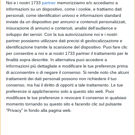
Noi e i nostri 1733
partner
memorizziamo e/o accediamo a
informazioni su un dispositivo, come i cookie, e trattiamo dati
personali, come identificatori univoci e informazioni standard
3
inviate da un dispositivo per annunci e contenuti personalizzati,
misurazione di annunci e contenuti, analisi dell'audience e
sviluppo dei servizi.
Con la tua autorizzazione noi e i nostri
partner possiamo utilizzare dati precisi di geolocalizzazione e
Domenica 1 Dicembre la Corgom ASD Rugby Corato ha
identificazione tramite la scansione del dispositivo. Puoi fare clic
sostenuto la partita più difficile del campionato di
per consentire a noi e ai nostri 1733 partner il trattamento per le
quest'anno: la trasferta allo Stadio della Vittoria contro le
finalità sopra descritte. In alternativa puoi accedere a
Tigri Rugby Bari.
informazioni più dettagliate e modificare le tue preferenze prima
di acconsentire o di negare il consenso.
Si rende noto che alcuni
trattamenti dei dati personali possono non richiedere il tuo
Il risultato, 141-0 (23-0 mete) mostra la grande disparità
consenso, ma hai il diritto di opporti a tale trattamento. Le tue
delle forze in campo nel nuovo campionato serie C, con
preferenze si applicheranno solo a questo sito web. Puoi
proprio il Bari saldamente in testa a condurre con strapotere
modificare le tue preferenze o revocare il consenso in qualsiasi
questa prima parte di campionato, spesso marcando
momento tornando su questo sito e facendo clic sul pulsante
risultati a tre cifre contro le squadre avversarie.
"Privacy" in fondo alla pagina web.
Lo scarto del punteggio rimane importante ma l'allenatore
Lorenzo di Ruvo ha parole positive sulla squadra: "Non era