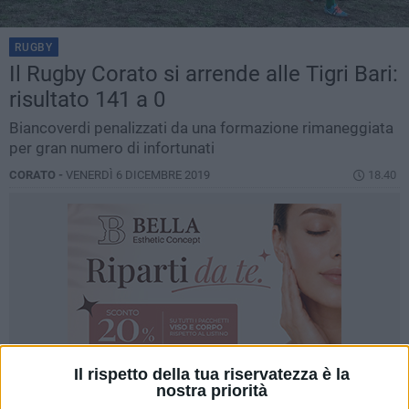
RUGBY
Il Rugby Corato si arrende alle Tigri Bari:
risultato 141 a 0
Biancoverdi penalizzati da una formazione rimaneggiata
per gran numero di infortunati
CORATO -
VENERDÌ 6 DICEMBRE 2019
18.40
Il rispetto della tua riservatezza è la
nostra priorità