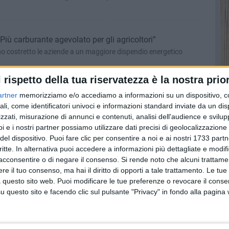
Più carburante agevolato per gli agricoltori”
nno costretto le aziende a un maggiore dispendio energetico
l rispetto della tua riservatezza è la nostra prior
imprese di Corato
artner
memorizziamo e/o accediamo a informazioni su un dispositivo, c
ali, come identificatori univoci e informazioni standard inviate da un di
o ricevuti a Palazzo di Città
zzati, misurazione di annunci e contenuti, analisi dell'audience e svilupp
i e i nostri partner possiamo utilizzare dati precisi di geolocalizzazione 
del dispositivo. Puoi fare clic per consentire a noi e ai nostri 1733 partn
critte. In alternativa puoi accedere a informazioni più dettagliate e modif
me di Coldiretti: «Crollo della produzione di grano sino al
acconsentire o di negare il consenso.
Si rende noto che alcuni trattamen
e il tuo consenso, ma hai il diritto di opporti a tale trattamento. Le tue
lo stato di calamità
 questo sito web. Puoi modificare le tue preferenze o revocare il conse
questo sito e facendo clic sul pulsante "Privacy" in fondo alla pagina
iali e lupi, Coldiretti: «Bene la proposta di legge»
 sulla proposta di legge che ascolta gli agricoltori