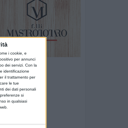
ità
ome i cookie, e
spositivo per annunci
o dei servizi.
Con la
e identificazione
er il trattamento per
icare le tue
ti dei dati personali
 preferenze si
nso in qualsiasi
 web.