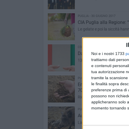
PUGLIA - 30 GIUGNO 2017
CIA Puglia alla Regione: “
Le gelate e poi la siccità ha
I
CORATO - 29 GIUGNO 2017
Dalla Cina in visita alle 
Noi e i nostri 1733
p
trattiamo dati person
13 imprenditori cinesi sarann
e contenuti personali
tua autorizzazione no
tramite la scansione 
PUGLIA - 28 GIUGNO 2017
le finalità sopra des
Emergenza siccità, l'allar
70%»
preferenze prima di 
possono non richieder
Richiesto la dichiarazione del
applicheranno solo a
momento tornando su 
PUGLIA - 18 GIUGNO 2017
Aumenta il numero di cingh
La soddisfazione di Coldiretti