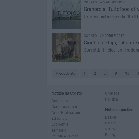
CORATO - 4 MAGGIO 2017
Granoro al Tuttofood di 
La manifestazione dall'8 all
CORATO - 30 APRILE 2017
Cinghiali e lupi, l'allarme 
Corsetti: «In dieci anni radd
Precedente
1
2
...
9
10
Notizie da Corato
Cronaca
Politica
Ambiente
Comunicazioni
Notizie sportive
Arti e Professioni
Basket
Editoriale
Calcio
Economia
Volley
Territorio
Rugby
Scuola e Lavoro