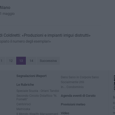
Milano
'11 maggio
di Coldiretti: «Produzioni e impianti irrigui distrutti»
oppiato il numero degli esemplari»
11
12
13
14
Successiva
Segnalazioni iReport
Dens Sano in Corpore Sano
Socialmente Utili
Le Rubriche
In... Condominio
Speciale Scuola - Oriani Tandoi
Secondo Circolo Didattico "N.
Agenda eventi di Corato
I
Fornelli"
R
CentoVoci
Previsioni meteo
C
Matrioska
Video
t
Il Mondo Wealth Management