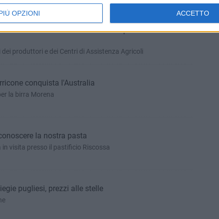
PIÙ OPZIONI
ACCETTO
zionamento del sistema informatico per le imminenti
dei produttori e dei Centri di Assistenza Agricoli
rricone conquista l'Australia
er la birra Morena
 conoscere la nostra pasta
in visita presso il pastificio Riscossa
egie pugliesi, prezzi alle stelle
ne