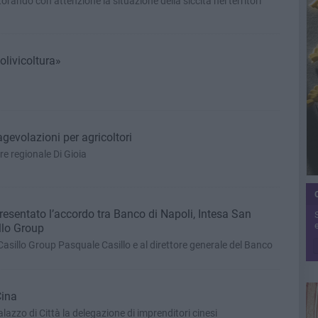
rando con attenzione la situazione della siccità nei territori
 olivicoltura»
i agevolazioni per agricoltori
re regionale Di Gioia
resentato l’accordo tra Banco di Napoli, Intesa San
e
llo Group
 Casillo Group Pasquale Casillo e al direttore generale del Banco
Cina
azzo di Città la delegazione di imprenditori cinesi