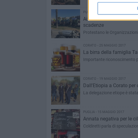
PUGLIA - 13 GIUGNO 2017
Aiuti comunitari: malfun
scadenze
Protestano le Organizzazioni 
CORATO - 25 MAGGIO 2017
La birra della famiglia Ta
Importante riconoscimento p
CORATO - 19 MAGGIO 2017
Dall'Etiopia a Corato per
La delegazione etiope è stata 
PUGLIA - 15 MAGGIO 2017
Annata negativa per le cili
Coldiretti parla di speculazio