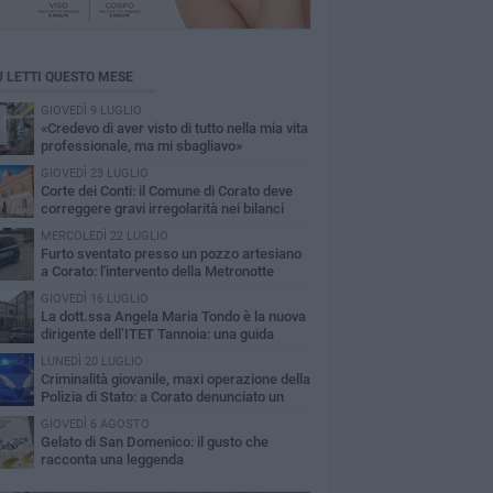
Ù LETTI QUESTO MESE
GIOVEDÌ 9 LUGLIO
«Credevo di aver visto di tutto nella mia vita
professionale, ma mi sbagliavo»
GIOVEDÌ 23 LUGLIO
Corte dei Conti: il Comune di Corato deve
correggere gravi irregolarità nei bilanci
22-2024
MERCOLEDÌ 22 LUGLIO
Furto sventato presso un pozzo artesiano
a Corato: l'intervento della Metronotte
GIOVEDÌ 16 LUGLIO
La dott.ssa Angela Maria Tondo è la nuova
dirigente dell’ITET Tannoia: una guida
erta per il futuro dell’istituto
LUNEDÌ 20 LUGLIO
Criminalità giovanile, maxi operazione della
Polizia di Stato: a Corato denunciato un
enne
GIOVEDÌ 6 AGOSTO
Gelato di San Domenico: il gusto che
racconta una leggenda