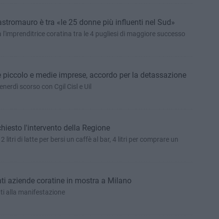
stromauro è tra «le 25 donne più influenti nel Sud»
a l'imprenditrice coratina tra le 4 pugliesi di maggiore successo
le piccolo e medie imprese, accordo per la detassazione
nerdì scorso con Cgil Cisl e Uil
 chiesto l'intervento della Regione
 litri di latte per bersi un caffè al bar, 4 litri per comprare un
ti aziende coratine in mostra a Milano
nti alla manifestazione