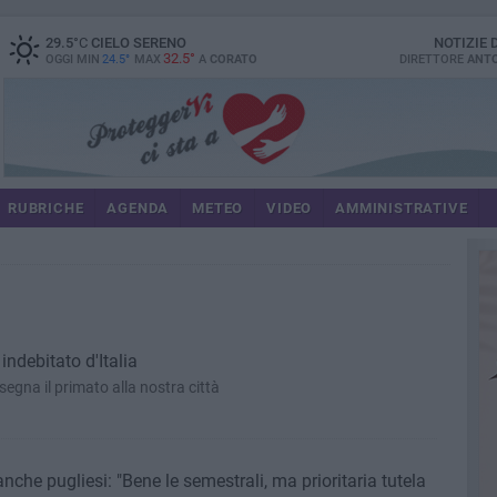
29.5
°C
CIELO SERENO
NOTIZIE
32.5°
OGGI MIN
24.5°
MAX
A
CORATO
DIRETTORE
ANTO
RUBRICHE
AGENDA
METEO
VIDEO
AMMINISTRATIVE
ndebitato d'Italia
segna il primato alla nostra città
che pugliesi: "Bene le semestrali, ma prioritaria tutela