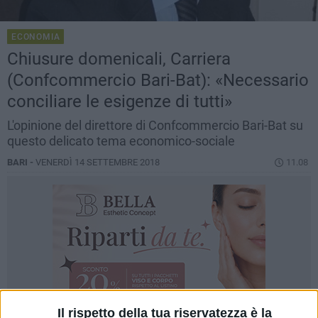
ECONOMIA
Chiusure domenicali, Carriera
(Confcommercio Bari-Bat): «Necessario
conciliare le esigenze di tutti»
L'opinione del direttore di Confcommercio Bari-Bat su
questo delicato tema economico-sociale
BARI -
VENERDÌ 14 SETTEMBRE 2018
11.08
Il rispetto della tua riservatezza è la