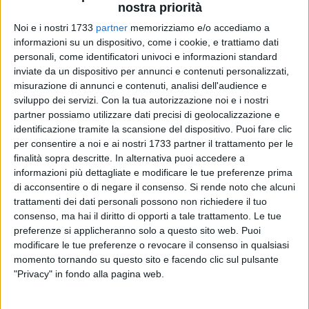
nostra priorità
Noi e i nostri 1733
partner
memorizziamo e/o accediamo a
informazioni su un dispositivo, come i cookie, e trattiamo dati
personali, come identificatori univoci e informazioni standard
inviate da un dispositivo per annunci e contenuti personalizzati,
4
misurazione di annunci e contenuti, analisi dell'audience e
sviluppo dei servizi.
Con la tua autorizzazione noi e i nostri
partner possiamo utilizzare dati precisi di geolocalizzazione e
La questione delle aperture domenicali, tornata
identificazione tramite la scansione del dispositivo. Puoi fare clic
prepotentemente nell'agenda politica a seguito delle
per consentire a noi e ai nostri 1733 partner il trattamento per le
dichiarazioni del vicepresidente del consiglio Luigi Di Maio,
finalità sopra descritte. In alternativa puoi accedere a
informazioni più dettagliate e modificare le tue preferenze prima
ha coinvolto nel dibattito anche e soprattutto i
di acconsentire o di negare il consenso.
Si rende noto che alcuni
rappresentanti degli operatori commerciali.
trattamenti dei dati personali possono non richiedere il tuo
consenso, ma hai il diritto di opporti a tale trattamento. Le tue
«Come Confcommercio abbiamo sempre mostrato criticità
preferenze si applicheranno solo a questo sito web. Puoi
verso la completa liberalizzazione sulle aperture domenicali»
modificare le tue preferenze o revocare il consenso in qualsiasi
ha commentato Leo Carriera, direttore Confcommercio Bari-
momento tornando su questo sito e facendo clic sul pulsante
Bat. «Se le nuove normative saranno capaci di superare
"Privacy" in fondo alla pagina web.
alcuni errori del passato, ben venga ma è necessario fare
attenzione a conciliare le esigenze di tutti: consumatori,