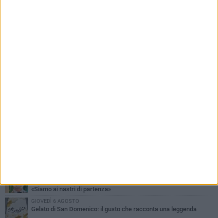
PIÙ LETTI QUESTA SETTIMANA
SABATO 1 AGOSTO
16.554.000 euro di avanzo: «Non sempre è un fatto positivo: o non
c'è stata capacità di spesa o le entrate sono state troppo alte»
MERCOLEDÌ 5 AGOSTO
Chiuso momentaneamente distributore di benzina di Via Ruvo
SABATO 1 AGOSTO
Centro storico, l'assessore Marcone risponde agli esercenti:
«Siamo ai nastri di partenza»
GIOVEDÌ 6 AGOSTO
Gelato di San Domenico: il gusto che racconta una leggenda