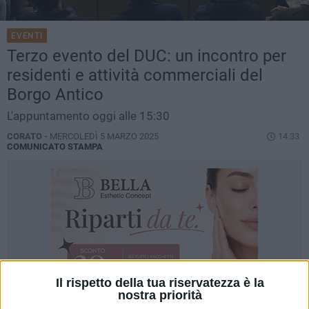
EVENTI
Terzo evento del DUC: un incontro per
residenti e attività commerciali del
Borgo Antico
L'appuntamento oggi alle 15:30
CORATO -
MERCOLEDÌ 5 MARZO 2025
14.33
COMUNICATO STAMPA
Il rispetto della tua riservatezza è la
nostra priorità