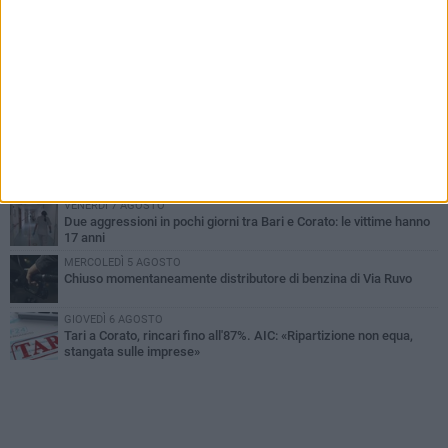
PIÙ LETTI QUESTA SETTIMANA
VENERDÌ 7 AGOSTO
Uomo fermato in via Porta Pia: intervento lampo degli agenti in
borghese
GIOVEDÌ 6 AGOSTO
Gelato di San Domenico: il gusto che racconta una leggenda
GIOVEDÌ 6 AGOSTO
Gaetano Mongelli, sei anni per un sogno: nasce a Corato
"Megaad"
VENERDÌ 7 AGOSTO
Due aggressioni in pochi giorni tra Bari e Corato: le vittime hanno
17 anni
MERCOLEDÌ 5 AGOSTO
Chiuso momentaneamente distributore di benzina di Via Ruvo
GIOVEDÌ 6 AGOSTO
Tari a Corato, rincari fino all'87%. AIC: «Ripartizione non equa,
stangata sulle imprese»