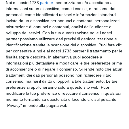
Noi e i nostri 1733
partner
memorizziamo e/o accediamo a
informazioni su un dispositivo, come i cookie, e trattiamo dati
personali, come identificatori univoci e informazioni standard
inviate da un dispositivo per annunci e contenuti personalizzati,
22
misurazione di annunci e contenuti, analisi dell'audience e
sviluppo dei servizi.
Con la tua autorizzazione noi e i nostri
partner possiamo utilizzare dati precisi di geolocalizzazione e
identificazione tramite la scansione del dispositivo. Puoi fare clic
Oggi pomeriggio alle ore 15:30, presso la Sala Verde del
per consentire a noi e ai nostri 1733 partner il trattamento per le
Comune di Corato, si terrà l'ultimo incontro organizzato dal
finalità sopra descritte. In alternativa puoi accedere a
Distretto Urbano del Commercio (DUC), un appuntamento
informazioni più dettagliate e modificare le tue preferenze prima
dedicato ai residenti e alle attività commerciali che operano
di acconsentire o di negare il consenso.
Si rende noto che alcuni
trattamenti dei dati personali possono non richiedere il tuo
o intendono investire nel Borgo Antico.
consenso, ma hai il diritto di opporti a tale trattamento. Le tue
Durante l'evento verranno illustrate nel dettaglio le attività
preferenze si applicheranno solo a questo sito web. Puoi
del progetto DUC, ponendo l'accento sulle prospettive di
modificare le tue preferenze o revocare il consenso in qualsiasi
sviluppo e sulle agevolazioni pensate per favorire la
momento tornando su questo sito e facendo clic sul pulsante
rivitalizzazione commerciale del centro storico. Uno degli
"Privacy" in fondo alla pagina web.
aspetti fondamentali che verranno affrontati riguarda le
deroghe urbanistiche previste dal PIRU, strumenti essenziali
per incentivare nuove aperture e investimenti nel cuore della