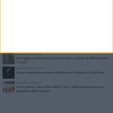
PIÙ LETTI QUESTA SETTIMANA
VENERDÌ 7 AGOSTO
Uomo fermato in via Porta Pia: intervento lampo degli agenti in
borghese
GIOVEDÌ 6 AGOSTO
Gelato di San Domenico: il gusto che racconta una leggenda
GIOVEDÌ 6 AGOSTO
Gaetano Mongelli, sei anni per un sogno: nasce a Corato
"Megaad"
VENERDÌ 7 AGOSTO
Due aggressioni in pochi giorni tra Bari e Corato: le vittime hanno
17 anni
MERCOLEDÌ 5 AGOSTO
Chiuso momentaneamente distributore di benzina di Via Ruvo
GIOVEDÌ 6 AGOSTO
Tari a Corato, rincari fino all'87%. AIC: «Ripartizione non equa,
stangata sulle imprese»