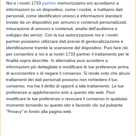
Noi e i nostri 1733
partner
memorizziamo e/o accediamo a
informazioni su un dispositivo, come i cookie, e trattiamo dati
personali, come identificatori univoci e informazioni standard
inviate da un dispositivo per annunci e contenuti personalizzati,
168
misurazione di annunci e contenuti, analisi dell'audience e
sviluppo dei servizi.
Con la tua autorizzazione noi e i nostri
partner possiamo utilizzare dati precisi di geolocalizzazione e
"Ringraziamo i colleghi consiglieri per aver approvato in III
identificazione tramite la scansione del dispositivo. Puoi fare clic
Commissione Sanità la nostra proposta per incentivare le
per consentire a noi e ai nostri 1733 partner il trattamento per le
adozioni degli amici a quattro zampe dai canili rifugio e
finalità sopra descritte. In alternativa puoi accedere a
informazioni più dettagliate e modificare le tue preferenze prima
dalle oasi feline della Regione, garantendo la corresponsione
di acconsentire o di negare il consenso.
Si rende noto che alcuni
di rimborsi delle spese veterinarie e alimentari sostenute per
trattamenti dei dati personali possono non richiedere il tuo
prendersi cura dell'animale".
consenso, ma hai il diritto di opporti a tale trattamento. Le tue
preferenze si applicheranno solo a questo sito web. Puoi
Lo rendono noto i consiglieri di Forza Italia Nino Marmo e
modificare le tue preferenze o revocare il consenso in qualsiasi
Giandiego Gatta, che hanno presentato due emendamenti in
momento tornando su questo sito e facendo clic sul pulsante
merito al ddl "Norme sul controllo del randagismo, anagrafe
"Privacy" in fondo alla pagina web.
canina e protezione degli animali da affezione". "Abbiamo
approvato -aggiungono- il primo emendamento al testo, che
prevede l'impegno dei Comuni a provvedere, anche con