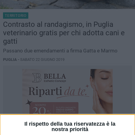
TERRITORIO
Contrasto al randagismo, in Puglia
veterinario gratis per chi adotta cani e
gatti
Passano due emendamenti a firma Gatta e Marmo
PUGLIA -
SABATO 22 GIUGNO 2019
Il rispetto della tua riservatezza è la
nostra priorità