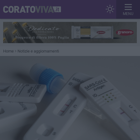
MENU
Home
Notizie e aggiornamenti