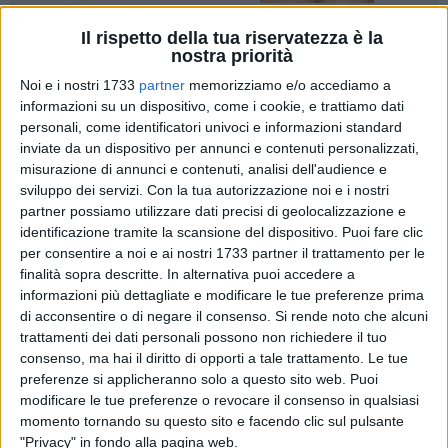
Il rispetto della tua riservatezza è la
2
A cura di
nostra priorità
VITO TROILO
Noi e i nostri 1733
partner
memorizziamo e/o accediamo a
informazioni su un dispositivo, come i cookie, e trattiamo dati
personali, come identificatori univoci e informazioni standard
La Regione Puglia ha diffuso il bollettino Covid aggiornato
inviate da un dispositivo per annunci e contenuti personalizzati,
alle ore 13 di lunedì 25 aprile 2022. Dall'inizio
misurazione di annunci e contenuti, analisi dell'audience e
dell'emergenza sono stati effettuati 10423967 test, dai quali
sviluppo dei servizi.
Con la tua autorizzazione noi e i nostri
sono emersi complessivamente
1042769
casi di positività.
partner possiamo utilizzare dati precisi di geolocalizzazione e
identificazione tramite la scansione del dispositivo. Puoi fare clic
per consentire a noi e ai nostri 1733 partner il trattamento per le
Il totale di casi positivi registrati nelle singole
finalità sopra descritte. In alternativa puoi accedere a
Province pugliesi dall'inizio dell'emergenza
informazioni più dettagliate e modificare le tue preferenze prima
341156 Area Metropolitana di Bari
di acconsentire o di negare il consenso.
Si rende noto che alcuni
trattamenti dei dati personali possono non richiedere il tuo
207129 Provincia di Lecce
consenso, ma hai il diritto di opporti a tale trattamento. Le tue
154089 Provincia di Foggia
preferenze si applicheranno solo a questo sito web. Puoi
138233 Provincia di Taranto
modificare le tue preferenze o revocare il consenso in qualsiasi
97095 Provincia di Brindisi
momento tornando su questo sito e facendo clic sul pulsante
94059 Provincia Bat
"Privacy" in fondo alla pagina web.