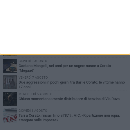
PIÙ LETTI QUESTA SETTIMANA
VENERDÌ 7 AGOSTO
Uomo fermato in via Porta Pia: intervento lampo degli agenti in
borghese
GIOVEDÌ 6 AGOSTO
Gelato di San Domenico: il gusto che racconta una leggenda
GIOVEDÌ 6 AGOSTO
Gaetano Mongelli, sei anni per un sogno: nasce a Corato
"Megaad"
VENERDÌ 7 AGOSTO
Due aggressioni in pochi giorni tra Bari e Corato: le vittime hanno
17 anni
MERCOLEDÌ 5 AGOSTO
Chiuso momentaneamente distributore di benzina di Via Ruvo
GIOVEDÌ 6 AGOSTO
Tari a Corato, rincari fino all'87%. AIC: «Ripartizione non equa,
stangata sulle imprese»