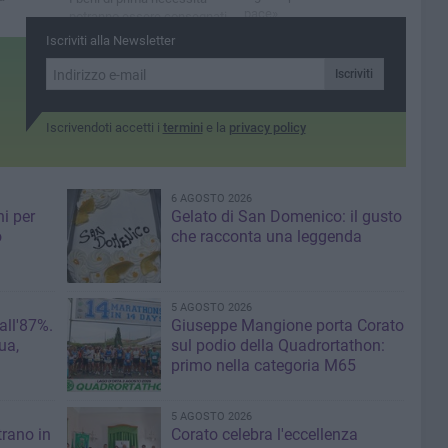
pace»
potranno essere consegnati
al chiostro del Comune
Iscriviti alla Newsletter
Iscriviti
Iscrivendoti accetti i
termini
e la
privacy policy
6 AGOSTO 2026
i per
Gelato di San Domenico: il gusto
o
che racconta una leggenda
5 AGOSTO 2026
 all'87%.
Giuseppe Mangione porta Corato
ua,
sul podio della Quadrortathon:
primo nella categoria M65
5 AGOSTO 2026
trano in
Corato celebra l'eccellenza