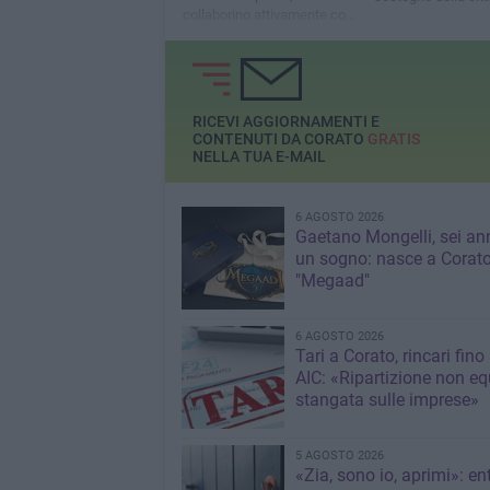
collaborino attivamente con
la scuola»
RICEVI AGGIORNAMENTI E
CONTENUTI DA CORATO
GRATIS
NELLA TUA E-MAIL
6 AGOSTO 2026
Gaetano Mongelli, sei ann
un sogno: nasce a Corat
"Megaad"
6 AGOSTO 2026
Tari a Corato, rincari fino
AIC: «Ripartizione non eq
stangata sulle imprese»
5 AGOSTO 2026
«Zia, sono io, aprimi»: en