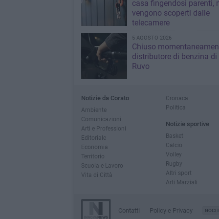
casa fingendosi parenti,
vengono scoperti dalle
telecamere
5 AGOSTO 2026
Chiuso momentaneamen
distributore di benzina di
Ruvo
Notizie da Corato
Cronaca
Politica
Ambiente
Comunicazioni
Notizie sportive
Arti e Professioni
Basket
Editoriale
Calcio
Economia
Volley
Territorio
Rugby
Scuola e Lavoro
Altri sport
Vita di Città
Arti Marziali
Contatti
Policy e Privacy
GOCI