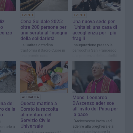
EVENTI
EVENTI
izi
Cena Solidale 2025:
Una nuova sede per
vo
oltre 200 persone per
l’Unitalsi: una casa di
cenzo
una serata all’insegna
accoglienza per i più
della solidarietà
fragili
o
La Caritas cittadina
Inaugurazione presso la
trasforma il Sacro Cuore in
parrocchia San Francesco
una grande casa
alla presenza delle autorità
civili e religiose
Mons. Leonardo
ATTUALITÀ
D’Ascenzo aderisce
gna del
Questa mattina a
all’invito del Papa per
ro della
Corato la raccolta
la pace
to
alimentare del
Servizio Civile
L’Arcivescovo invita «ad
i
Universale
aderire alla preghiera e al
lontarie a
digiuno per invocare la
à
I beni di prima necessità