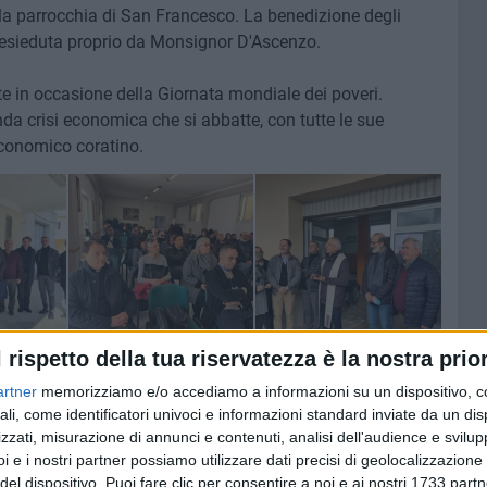
ella parrocchia di San Francesco. La benedizione degli
esieduta proprio da Monsignor D'Ascenzo.
 in occasione della Giornata mondiale dei poveri.
nda crisi economica che si abbatte, con tutte le sue
conomico coratino.
l rispetto della tua riservatezza è la nostra prior
artner
memorizziamo e/o accediamo a informazioni su un dispositivo, c
ali, come identificatori univoci e informazioni standard inviate da un di
zzati, misurazione di annunci e contenuti, analisi dell'audience e svilupp
i e i nostri partner possiamo utilizzare dati precisi di geolocalizzazione 
del dispositivo. Puoi fare clic per consentire a noi e ai nostri 1733 partn