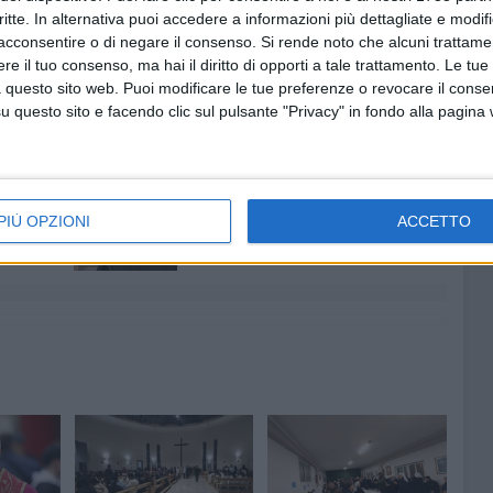
critte. In alternativa puoi accedere a informazioni più dettagliate e modif
acconsentire o di negare il consenso.
Si rende noto che alcuni trattamen
e il tuo consenso, ma hai il diritto di opporti a tale trattamento. Le tue
 questo sito web. Puoi modificare le tue preferenze o revocare il conse
ARCIDIOCESI TRANI- BARLETTA-BISCEGLIE
questo sito e facendo clic sul pulsante "Privacy" in fondo alla pagina
LEONARDO D'ASCENZO
CARITAS CORATO
7 AGOSTO 2026
e
Estate in sicurezza, come la vive
sa non
Corato? «Presidi prolungati fino
PIÙ OPZIONI
ACCETTO
a mezzanotte»