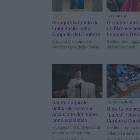
EVENTI
ATTUALITÀ
Inaugurata la tela di
Gli auguri natal
Luigi Basile nella
dell'Arcivesco
Cappella del Cimitero
Leonardo D'As
Un’opera di recupero e
Il video-messaggi
valorizzazione della Chiesa
dell'Arcivescovo
Saluto augurale
ASSOCIAZIONI
dell'Arcivescovo in
Oltre la conse
occasione del nuovo
“pacco”: il lavo
anno scolastico
Caritas a Cora
«Auspico che tutte le realtà
Continua l'opera de
educative del territorio,
volontari e delle vo
chiesa compresa,
sostegno della citt