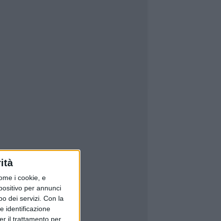
ità
ome i cookie, e
spositivo per annunci
o dei servizi.
Con la
e identificazione
er il trattamento per