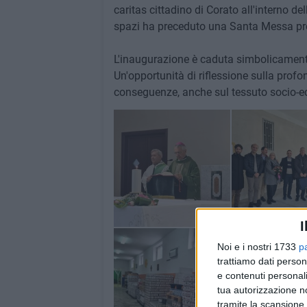
caritas cittadino di Corato all'interno d
spazi ha preceduto una Santa Messa pr
L'inaugurazione è caduta simbolicamente
Un'opportunità di riflessione sulla profo
conseguenze, anche sul tessuto socio-e
I
Noi e i nostri 1733
p
trattiamo dati person
e contenuti personali
tua autorizzazione no
tramite la scansione 