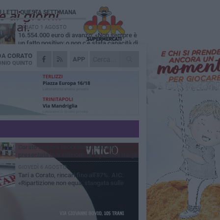
Ù LETTI QUESTA SETTIMANA
SABATO 1 AGOSTO
16.554.000 euro di avanzo: «Non sempre è
un fatto positivo: o non c'è stata capacità di
sa o le entrate sono state troppo alte»
 DA
CORATO
MERCOLEDÌ 5 AGOSTO
APP
Chiuso momentaneamente distributore di
NIO QUINTO
benzina di Via Ruvo
SABATO 1 AGOSTO
Centro storico, l'assessore Marcone
risponde agli esercenti: «Siamo ai nastri di
rtenza»
GIOVEDÌ 6 AGOSTO
Gelato di San Domenico: il gusto che
racconta una leggenda
MERCOLEDÌ 5 AGOSTO
Corato celebra l'eccellenza italiana:
presentata la V edizione di "Aperitivo tra gli
vi"
GIOVEDÌ 6 AGOSTO
Tari a Corato, rincari fino all'87%. AIC:
«Ripartizione non equa, stangata sulle
prese»