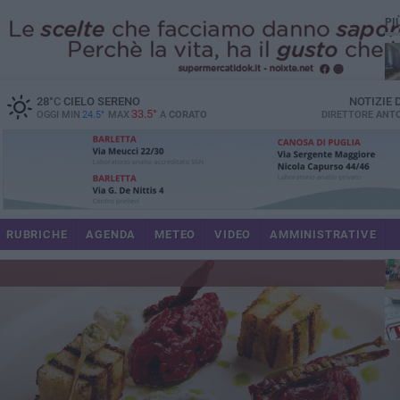
PI
spe
28
°C
CIELO SERENO
NOTIZIE
33.5°
OGGI MIN
24.5°
MAX
A
CORATO
DIRETTORE
ANTO
pa
RUBRICHE
AGENDA
METEO
VIDEO
AMMINISTRATIVE
Uli
im