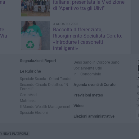
 ma
italiana: presentata la V edizione
di "Aperitivo tra gli Ulivi"
3 AGOSTO 2026
te
Raccolta differenziata,
 Via
Risorgimento Socialista Corato:
«Introdurre i cassonetti
intelligenti»
Segnalazioni iReport
Dens Sano in Corpore Sano
Socialmente Utili
Le Rubriche
In... Condominio
Speciale Scuola - Oriani Tandoi
Secondo Circolo Didattico "N.
Agenda eventi di Corato
I
Fornelli"
R
CentoVoci
Previsioni meteo
C
Matrioska
Video
t
Il Mondo Wealth Management
Speciale Elezioni
Elezioni amministrative
TY NEWS PLATFORM