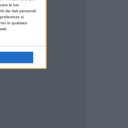
icare le tue
ti dei dati personali
 preferenze si
nso in qualsiasi
 web.