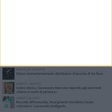
PIÙ LETTI QUESTA SETTIMANA
SABATO 1 AGOSTO
16.554.000 euro di avanzo: «Non sempre è un fatto positivo: o non
c'è stata capacità di spesa o le entrate sono state troppo alte»
VENERDÌ 31 LUGLIO
Via Dante, aiuole nel degrado: tra incuria pubblica e inciviltà
quotidiana
VENERDÌ 31 LUGLIO
Corato, le attività chiedono di accelerare sul calendario estivo:
«Gli eventi generano presenze, consumi e nuove opportunità»
MERCOLEDÌ 5 AGOSTO
Chiuso momentaneamente distributore di benzina di Via Ruvo
SABATO 1 AGOSTO
Centro storico, l'assessore Marcone risponde agli esercenti:
«Siamo ai nastri di partenza»
LUNEDÌ 3 AGOSTO
Raccolta differenziata, Risorgimento Socialista Corato:
«Introdurre i cassonetti intelligenti»