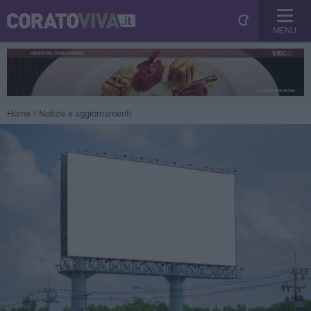
MENU
Home
Notizie e aggiornamenti