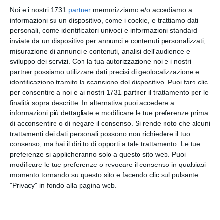
Noi e i nostri 1731
partner
memorizziamo e/o accediamo a
informazioni su un dispositivo, come i cookie, e trattiamo dati
personali, come identificatori univoci e informazioni standard
inviate da un dispositivo per annunci e contenuti personalizzati,
6
misurazione di annunci e contenuti, analisi dell'audience e
sviluppo dei servizi.
Con la tua autorizzazione noi e i nostri
partner possiamo utilizzare dati precisi di geolocalizzazione e
Per la seconda volta il Governo introduce nella Legge di
identificazione tramite la scansione del dispositivo. Puoi fare clic
per consentire a noi e ai nostri 1731 partner il trattamento per le
Bilancio norme che consentiranno ai Comuni di "chiudere i
finalità sopra descritte. In alternativa puoi accedere a
bilanci" aumentando la tassazione a livello locale sulle
informazioni più dettagliate e modificare le tue preferenze prima
spalle delle aziende pubblicitarie operanti nel comparto della
di acconsentire o di negare il consenso.
Si rende noto che alcuni
pubblicità esterna, ma non solo. L'art. 97 del Capo III Legge
trattamenti dei dati personali possono non richiedere il tuo
Bilancio tratta del c.d. CANONE UNICO, meglio noto come
consenso, ma hai il diritto di opporti a tale trattamento. Le tue
LOCALTAX, i cui destinatari sono le aziende del comparto
preferenze si applicheranno solo a questo sito web. Puoi
pubblicitario ma anche tutti coloro che occupano, a vario
modificare le tue preferenze o revocare il consenso in qualsiasi
momento tornando su questo sito e facendo clic sul pulsante
titolo, il suolo pubblico e quindi esercenti pubblici,
"Privacy" in fondo alla pagina web.
commercianti, mercatali, ambulanti, fornitori di sottoservizi.
L'attuale sistema della fiscalità locale viene, quindi,