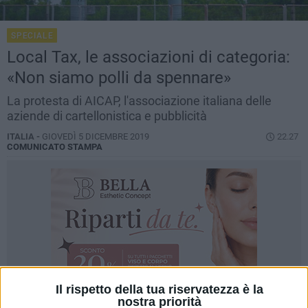
SPECIALE
Local Tax, le associazioni di categoria:
«Non siamo polli da spennare»
La protesta di AICAP, l'associazione italiana delle
aziende di cartellonistica e pubblicità
ITALIA -
GIOVEDÌ 5 DICEMBRE 2019
22.27
COMUNICATO STAMPA
Il rispetto della tua riservatezza è la
nostra priorità