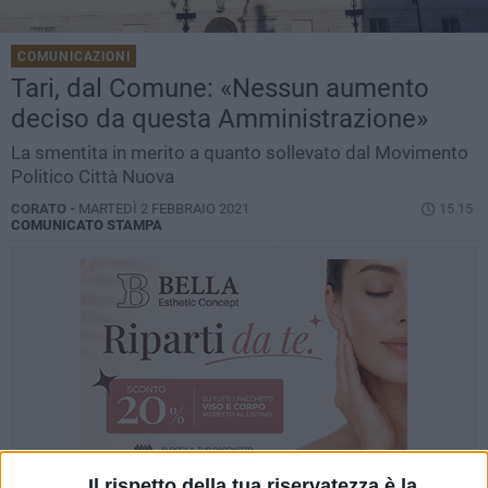
COMUNICAZIONI
Tari, dal Comune: «Nessun aumento
deciso da questa Amministrazione»
La smentita in merito a quanto sollevato dal Movimento
Politico Città Nuova
CORATO -
MARTEDÌ 2 FEBBRAIO 2021
15.15
COMUNICATO STAMPA
Il rispetto della tua riservatezza è la