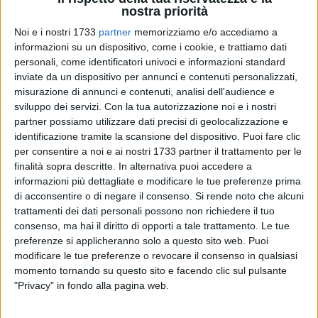
nostra priorità
Noi e i nostri 1733
partner
memorizziamo e/o accediamo a
informazioni su un dispositivo, come i cookie, e trattiamo dati
15
personali, come identificatori univoci e informazioni standard
inviate da un dispositivo per annunci e contenuti personalizzati,
misurazione di annunci e contenuti, analisi dell'audience e
sviluppo dei servizi.
Con la tua autorizzazione noi e i nostri
«Smentiamo categoricamente le ipotesi fatte dal Movimento
partner possiamo utilizzare dati precisi di geolocalizzazione e
Politico Città Nuova». È quanto si legge nella nota inviata
identificazione tramite la scansione del dispositivo. Puoi fare clic
dal Comune in merito a quanto sollevato questa mattina dal
per consentire a noi e ai nostri 1733 partner il trattamento per le
movimento politico Città Nuova. Nella smentita si spiega:
finalità sopra descritte. In alternativa puoi accedere a
«Come da delibera di Settembre 2020 del Commissario
informazioni più dettagliate e modificare le tue preferenze prima
di acconsentire o di negare il consenso.
Si rende noto che alcuni
Straordinario, le tariffe non hanno subito alcuna modifica, nè
trattamenti dei dati personali possono non richiedere il tuo
in aumento e nè in riduzione, ma sono state riconfermate
consenso, ma hai il diritto di opporti a tale trattamento. Le tue
quelle dell'anno precedente.
preferenze si applicheranno solo a questo sito web. Puoi
modificare le tue preferenze o revocare il consenso in qualsiasi
Non v'è stata nessuna imposizione da parte
momento tornando su questo sito e facendo clic sul pulsante
dell'Amministrazione. La bollettazione TARI 2020 è un
"Privacy" in fondo alla pagina web.
obbligo in carico a SiXT Spa in forza del contratto di servizi