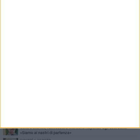
PIÙ LETTI QUESTA SETTIMANA
SABATO 1 AGOSTO
16.554.000 euro di avanzo: «Non sempre è un fatto positivo: o non
c'è stata capacità di spesa o le entrate sono state troppo alte»
MERCOLEDÌ 5 AGOSTO
Chiuso momentaneamente distributore di benzina di Via Ruvo
SABATO 1 AGOSTO
Centro storico, l'assessore Marcone risponde agli esercenti:
«Siamo ai nastri di partenza»