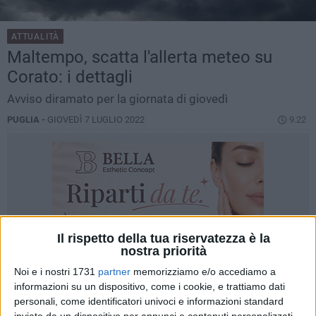
ATTUALITÀ
Maltempo, scatta l'allerta meteo su
Corato: i dettagli
Avviso diramato per la giornata di giovedì
PUGLIA -
GIOVEDÌ 7 LUGLIO 2022
9.22
Il rispetto della tua riservatezza è la
nostra priorità
Noi e i nostri 1731
partner
memorizziamo e/o accediamo a
informazioni su un dispositivo, come i cookie, e trattiamo dati
personali, come identificatori univoci e informazioni standard