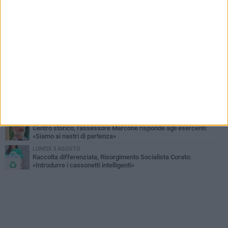
SABATO 1 AGOSTO
16.554.000 euro di avanzo: «Non sempre è un fatto positivo: o non
c'è stata capacità di spesa o le entrate sono state troppo alte»
VENERDÌ 31 LUGLIO
Via Dante, aiuole nel degrado: tra incuria pubblica e inciviltà
quotidiana
VENERDÌ 31 LUGLIO
Corato, le attività chiedono di accelerare sul calendario estivo:
«Gli eventi generano presenze, consumi e nuove opportunità»
MERCOLEDÌ 5 AGOSTO
Chiuso momentaneamente distributore di benzina di Via Ruvo
SABATO 1 AGOSTO
Centro storico, l'assessore Marcone risponde agli esercenti:
«Siamo ai nastri di partenza»
LUNEDÌ 3 AGOSTO
Raccolta differenziata, Risorgimento Socialista Corato:
«Introdurre i cassonetti intelligenti»