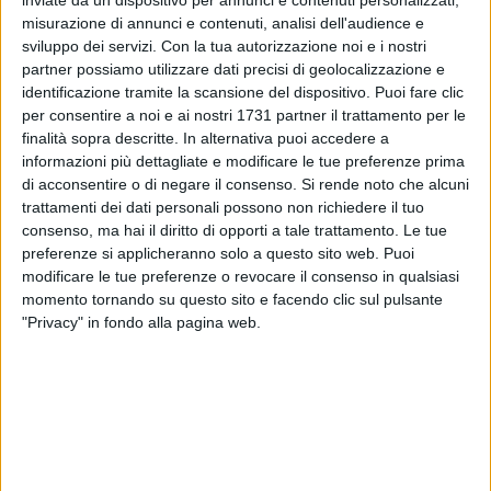
inviate da un dispositivo per annunci e contenuti personalizzati,
misurazione di annunci e contenuti, analisi dell'audience e
sviluppo dei servizi.
Con la tua autorizzazione noi e i nostri
partner possiamo utilizzare dati precisi di geolocalizzazione e
identificazione tramite la scansione del dispositivo. Puoi fare clic
per consentire a noi e ai nostri 1731 partner il trattamento per le
La sezione regionale della Protezione Civile ha diramato
finalità sopra descritte. In alternativa puoi accedere a
un'allerta meteo gialla relativa al territorio coratino e a quasi
informazioni più dettagliate e modificare le tue preferenze prima
di acconsentire o di negare il consenso.
Si rende noto che alcuni
tutta la Puglia per rischio idrogeologico dovuto a temporali,
trattamenti dei dati personali possono non richiedere il tuo
attraverso il bollettino numero 187.
consenso, ma hai il diritto di opporti a tale trattamento. Le tue
preferenze si applicheranno solo a questo sito web. Puoi
Il provvedimento di potenziale criticità sarà in vigore per la
modificare le tue preferenze o revocare il consenso in qualsiasi
giornata di giovedì 7 luglio.
momento tornando su questo sito e facendo clic sul pulsante
"Privacy" in fondo alla pagina web.
Secondo il bollettino meteo, sono previste precipitazioni
sparse, anche a carattere di rovescio o temporale, con
quantitativi cumulati da deboli a puntualmente moderati.
5 AGOSTO 2026
Giuseppe Mangione porta Corato sul podio
della Quadrortathon: primo nella categoria