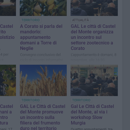
TERRITORIO
ATTUALITÀ
 Castel
A Corato si parla del
GAL Le città di Castel
ito
mandorlo:
del Monte organizza
olstizio
appuntamento
un incontro sul
domani a Torre di
settore zootecnico a
Neglie
Corato
o
 4 per
Convegno conclusivo del
L'appuntamento è domani, 8
a e
ciclo di incontri informativi
novembre, alle 16:30
realizzati del GAL Le Città di
Castel del Monte
TERRITORIO
TERRITORIO
 Castel
GAL Le Città di Castel
Gal Le Città di Castel
mani a
del Monte promuove
del Monte, al via i
ntro
un incontro sulla
workshop Slow
ltura
filiera del frumento
Murgia
duro nel territorio
ani, 17
Quattro appuntamenti, tra