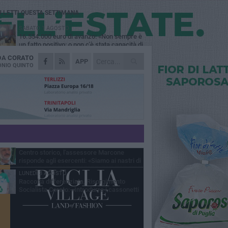
Ù LETTI QUESTA SETTIMANA
SABATO 1 AGOSTO
16.554.000 euro di avanzo: «Non sempre è
un fatto positivo: o non c'è stata capacità di
sa o le entrate sono state troppo alte»
 DA
CORATO
VENERDÌ 31 LUGLIO
APP
Via Dante, aiuole nel degrado: tra incuria
NIO QUINTO
pubblica e inciviltà quotidiana
VENERDÌ 31 LUGLIO
Corato, le attività chiedono di accelerare
sul calendario estivo: «Gli eventi generano
esenze, consumi e nuove opportunità»
MERCOLEDÌ 5 AGOSTO
Chiuso momentaneamente distributore di
benzina di Via Ruvo
SABATO 1 AGOSTO
Centro storico, l'assessore Marcone
risponde agli esercenti: «Siamo ai nastri di
rtenza»
LUNEDÌ 3 AGOSTO
Raccolta differenziata, Risorgimento
Socialista Corato: «Introdurre i cassonetti
elligenti»