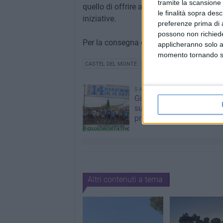
tramite la scansione 
quello di offrire agli imprenditori locali 
le finalità sopra des
iniziative.
preferenze prima di 
possono non richieder
Per la consegna del materiale sarà suff
applicheranno solo a
momento tornando su 
CASTEL DEL MONTE
GAL CITTÀ DI CASTEL DEL MO
5 AGOSTO 2026
Giuseppe Mangione port
sul podio della Quadrorta
primo nella categoria M6
Altri contenuti a tema