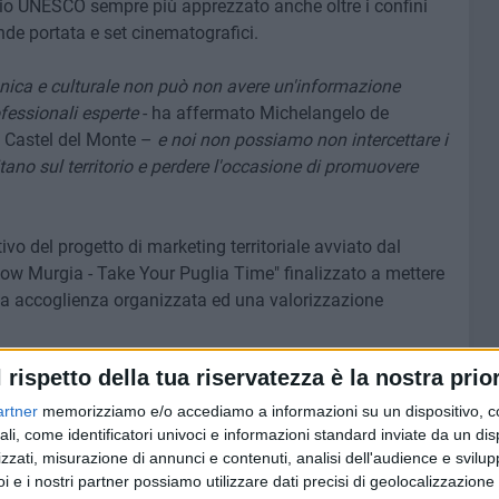
io UNESCO sempre più apprezzato anche oltre i confini
nde portata e set cinematografici.
ttonica e culturale non può non avere un'informazione
ofessionali esperte
- ha affermato Michelangelo de
di Castel del Monte –
e noi non possiamo non intercettare i
itano sul territorio e perdere l'occasione di promuovere
ivo del progetto di marketing territoriale avviato dal
low Murgia - Take Your Puglia Time" finalizzato a mettere
na accoglienza organizzata ed una valorizzazione
l rispetto della tua riservatezza è la nostra prior
di materiale promozionale di aziende locali quali attività
ur operator e chiunque possa essere interessato ad essere
artner
memorizziamo e/o accediamo a informazioni su un dispositivo, c
ali, come identificatori univoci e informazioni standard inviate da un di
zzati, misurazione di annunci e contenuti, analisi dell'audience e svilupp
i e i nostri partner possiamo utilizzare dati precisi di geolocalizzazione 
informazioni ai numerosi turisti che visitano il sito, sia