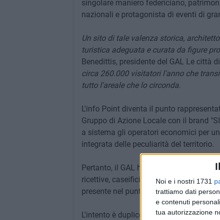
singolare maniero federiciano, patrimon
nazionali e protagonista di eventi di gra
Un sito di tale valenza storica, archite
turistica adeguata e curata da figure pr
Benedittis, presidente del GAL Le città 
circa 260.000 visitatori l'anno che trans
tutto l'areale che lo circonda.
L'info Point diventa il punto rappresentat
Gruppo di Azione Locale con il brand "S
a sistema gli operatori economici per u
integrata delle peculiarità del territorio.
I
Pertanto, il GAL ha avviato una raccolta 
ricettive, caseifici, cantine, frantoi, to
Noi e i nostri 1731
p
presente nel punto espositivo.
trattiamo dati person
e contenuti personali
tua autorizzazione no
L'intento è duplice, sia quello di fornire 