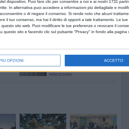
del dispositivo. Puoi fare clic per consentire a noi e ai nostri 1731 partn
una vetrina gratuita per le proprie aziende, prodotti e
critte. In alternativa puoi accedere a informazioni più dettagliate e modif
acconsentire o di negare il consenso.
Si rende noto che alcuni trattamen
e il tuo consenso, ma hai il diritto di opporti a tale trattamento. Le tue
iciente contattare lo 0883765200.
 questo sito web. Puoi modificare le tue preferenze o revocare il conse
questo sito e facendo clic sul pulsante "Privacy" in fondo alla pagina
NTE
5 AGOSTO 2026
a Corato
«Zia, sono io, aprimi»: entrano in
PIÙ OPZIONI
ACCETTO
thon:
casa fingendosi parenti, ma
5
vengono scoperti dalle
telecamere