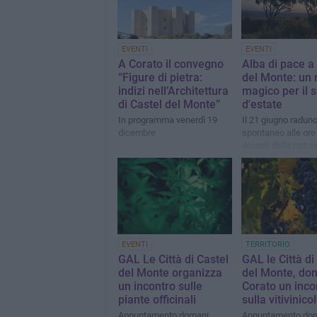
EVENTI
EVENTI
A Corato il convegno
Alba di pace a
“Figure di pietra:
del Monte: un r
indizi nell’Architettura
magico per il s
di Castel del Monte”
d'estate
In programma venerdì 19
Il 21 giugno radun
dicembre
spontaneo alle ore
amanti della natur
costruttori di pace
EVENTI
TERRITORIO
GAL Le Città di Castel
GAL le Città di
del Monte organizza
del Monte, do
un incontro sulle
Corato un inco
piante officinali
sulla vitivinico
Appuntamento domani
Appuntamento dom