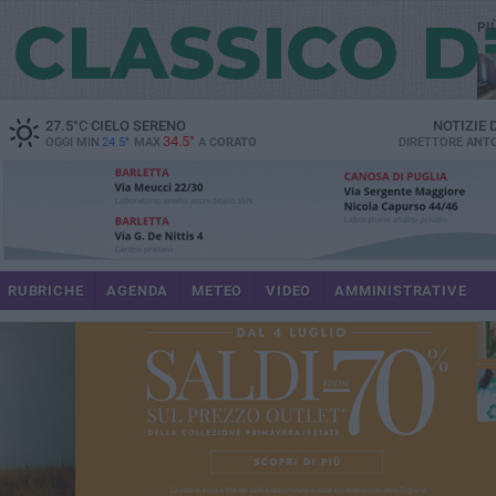
PI
spe
27.5
°C
CIELO SERENO
NOTIZIE
34.5°
OGGI MIN
24.5°
MAX
A
CORATO
DIRETTORE
ANTO
pr
RUBRICHE
AGENDA
METEO
VIDEO
AMMINISTRATIVE
pa
int