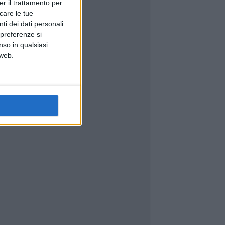
er il trattamento per
icare le tue
ti dei dati personali
 preferenze si
nso in qualsiasi
 web.