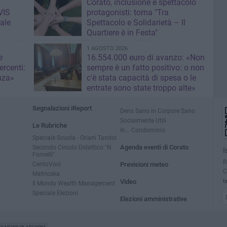
Corato, inclusione e spettacolo
VIS
protagonisti: torna "Tra
ale
Spettacolo e Solidarietà – Il
Quartiere è in Festa"
1 AGOSTO 2026
e
16.554.000 euro di avanzo: «Non
rcenti:
sempre è un fatto positivo: o non
nza»
c'è stata capacità di spesa o le
entrate sono state troppo alte»
Segnalazioni iReport
Dens Sano in Corpore Sano
Socialmente Utili
Le Rubriche
In... Condominio
Speciale Scuola - Oriani Tandoi
Secondo Circolo Didattico "N.
Agenda eventi di Corato
I
Fornelli"
R
CentoVoci
Previsioni meteo
C
Matrioska
Video
t
Il Mondo Wealth Management
Speciale Elezioni
Elezioni amministrative