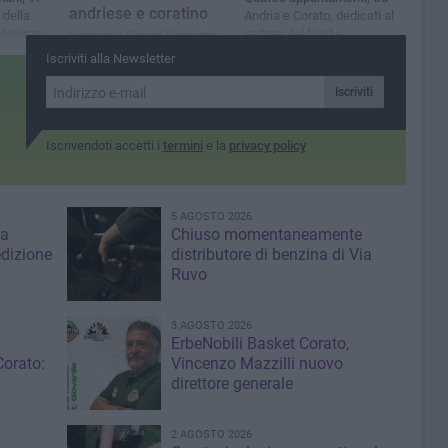
andriese e coratino
 della
Andria e Corato, dedicati al
 Maiorum
settore del food e
Domani a Corato l'incontro
dell’accoglienza
dal titolo “La filiera del
Iscriviti alla Newsletter
frumento duro in un mercato
in evoluzione: problematiche
Iscriviti
e prospettive”
Iscrivendoti accetti i
termini
e la
privacy policy
5 AGOSTO 2026
za
Chiuso momentaneamente
edizione
distributore di benzina di Via
Ruvo
3 AGOSTO 2026
ErbeNobili Basket Corato,
Corato:
Vincenzo Mazzilli nuovo
direttore generale
2 AGOSTO 2026