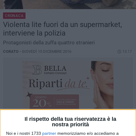
CRONACA
Violenta lite fuori da un supermarket,
interviene la polizia
Protagonisti della zuffa quattro stranieri
CORATO -
GIOVEDÌ 15 DICEMBRE 2016
13.17
Il rispetto della tua riservatezza è la
nostra priorità
Noi e i nostri 1733
partner
memorizziamo e/o accediamo a