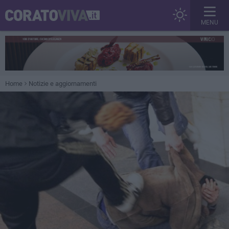
MENU
Home
Notizie e aggiornamenti