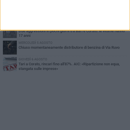
GIOVEDÌ 6 AGOSTO
Gaetano Mongelli, sei anni per un sogno: nasce a Corato
"Megaad"
VENERDÌ 7 AGOSTO
Due aggressioni in pochi giorni tra Bari e Corato: le vittime hanno
17 anni
MERCOLEDÌ 5 AGOSTO
Chiuso momentaneamente distributore di benzina di Via Ruvo
GIOVEDÌ 6 AGOSTO
Tari a Corato, rincari fino all'87%. AIC: «Ripartizione non equa,
stangata sulle imprese»