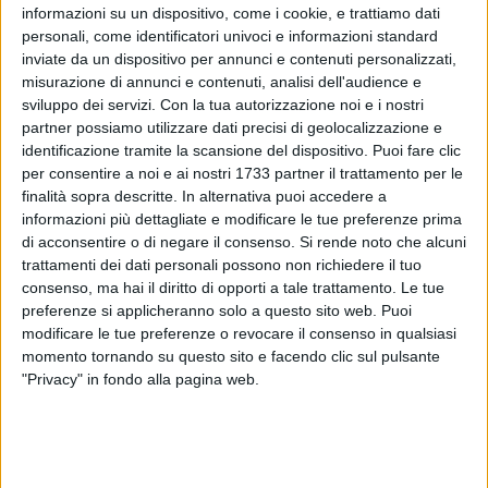
informazioni su un dispositivo, come i cookie, e trattiamo dati
personali, come identificatori univoci e informazioni standard
120
inviate da un dispositivo per annunci e contenuti personalizzati,
misurazione di annunci e contenuti, analisi dell'audience e
sviluppo dei servizi.
Con la tua autorizzazione noi e i nostri
partner possiamo utilizzare dati precisi di geolocalizzazione e
Due risse in meno di una settimana, entrambe
identificazione tramite la scansione del dispositivo. Puoi fare clic
probabilmente legate alla contesa del territorio in cui
per consentire a noi e ai nostri 1733 partner il trattamento per le
esercitare opera di accattonaggio.
finalità sopra descritte. In alternativa puoi accedere a
informazioni più dettagliate e modificare le tue preferenze prima
In entrambi i casi, i protagonisti delle violente baruffe sono
di acconsentire o di negare il consenso.
Si rende noto che alcuni
giovani stranieri che stanziano all'esterno dei supermercati,
trattamenti dei dati personali possono non richiedere il tuo
consenso, ma hai il diritto di opporti a tale trattamento. Le tue
chiedendo qualche moneta in cambio dell'aiuto a trasportare
preferenze si applicheranno solo a questo sito web. Puoi
le pesanti borse della spesa.
modificare le tue preferenze o revocare il consenso in qualsiasi
momento tornando su questo sito e facendo clic sul pulsante
L'ultimo violento litigo si è verificato ieri, lungo viale Cadorna
"Privacy" in fondo alla pagina web.
a pochi passi dalla stazione ferroviaria.
Secondo quanto riferito da un testimone, tre giovani hanno
picchiato con violenza inaudita un loro connazionale,