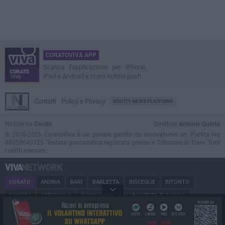
CORATOVIVA APP
Scarica l'applicazione per iPhone,
iPad e Android e ricevi notizie push
Contatti
Policy e Privacy
GOCITY NEWS PLATFORM
Notizie da
Corato
Direttore
Antonio Quinto
© 2016-2026 CoratoViva è un portale gestito da InnovaNews srl. Partita iva
08059640725. Testata giornalistica registrata presso il Tribunale di Trani. Tutti
i diritti riservati.
CORATO
ANDRIA
BARI
BARLETTA
BISCEGLIE
BITONTO
CANOSA
CERIGNOLA
GIOVINAZZO
MARGHERITA DI SAVOIA
MINERVINO
MODUGNO
MOLFETTA
PUGLIA
RUVO
SAN FERDINANDO
SPINAZZOLA
TERLIZZI
TRANI
TRINITAPOLI