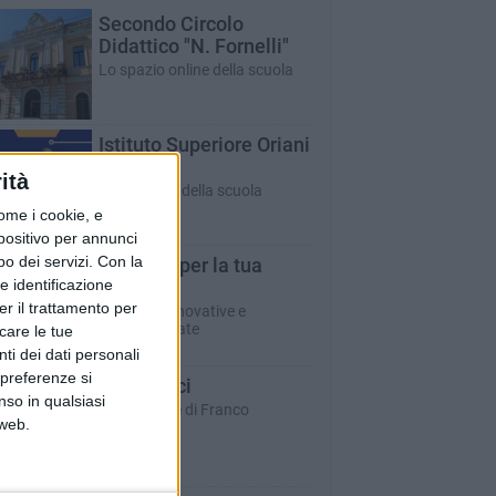
Secondo Circolo
Didattico "N. Fornelli"
Lo spazio online della scuola
Istituto Superiore Oriani
- Tandoi
ità
Le iniziative della scuola
ome i cookie, e
spositivo per annunci
o dei servizi.
Con la
T-innova per la tua
e identificazione
impresa
er il trattamento per
Soluzioni innovative e
personalizzate
icare le tue
ti dei dati personali
 preferenze si
CentoVoci
nso in qualsiasi
Le interviste di Franco
 web.
Tempesta