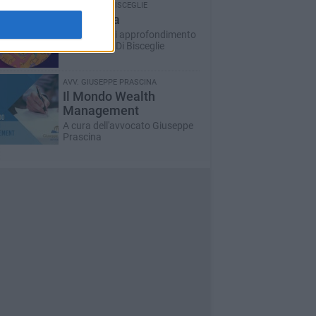
GIUSEPPE DI BISCEGLIE
Matrioska
La rubrica di approfondimento
di Giuseppe Di Bisceglie
AVV. GIUSEPPE PRASCINA
Il Mondo Wealth
Management
A cura dell'avvocato Giuseppe
Prascina