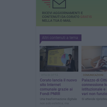
RICEVI AGGIORNAMENTI E
CONTENUTI DA CORATO
GRATIS
NELLA TUA E-MAIL
Altri contenuti a tema
VITA DI CITTÀ
COMUNICAZIONI
Corato lancia il nuovo
Palazzo di Citt
sito Internet
connessione ko
comunale grazie ai
istituzionale e 
Fondi PNRR
vari non funzi
Una trasformazione digitale
Si attende ripristin
non solo estetica, ma