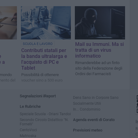
Mail su Immuni. Ma si
SCUOLA E LAVORO
tratta di un virus
Contributi statali per
informatico
e
la banda ultralarga e
e a
l'acquisto di PC e
Rimanderebbe ad un finto
Tablet
sito della Federazione degli
Ordini dei Farmacisti
il mondo
Possibilità di ottenere
mento del
voucher sino a 500 euro
Segnalazioni iReport
Dens Sano in Corpore Sano
Socialmente Utili
Le Rubriche
In... Condominio
Speciale Scuola - Oriani Tandoi
Secondo Circolo Didattico "N.
Agenda eventi di Corato
I
Fornelli"
R
CentoVoci
Previsioni meteo
C
Matrioska