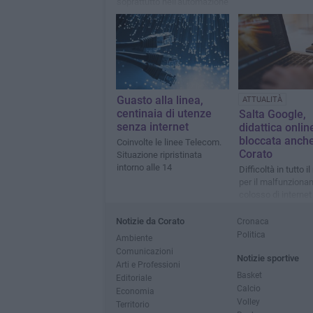
soprattutto nell'automazione
dei processi amministrativi
Guasto alla linea,
ATTUALITÀ
centinaia di utenze
Salta Google,
senza internet
didattica onlin
bloccata anch
Coinvolte le linee Telecom.
Corato
Situazione ripristinata
intorno alle 14
Difficoltà in tutto 
per il malfunziona
colosso di internet
Notizie da Corato
Cronaca
Politica
Ambiente
Comunicazioni
Notizie sportive
Arti e Professioni
Basket
Editoriale
Calcio
Economia
Volley
Territorio