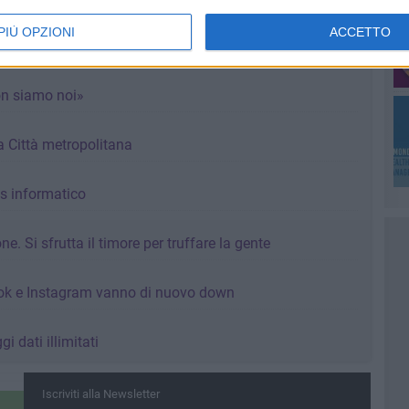
PIÙ OPZIONI
ACCETTO
hiedere il blocco
non siamo noi»
 la Città metropolitana
us informatico
ne. Si sfrutta il timore per truffare la gente
ook e Instagram vanno di nuovo down
i dati illimitati
Iscriviti alla Newsletter