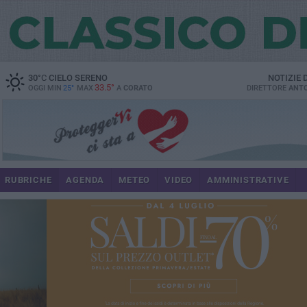
30
°C
CIELO SERENO
NOTIZIE
33.5°
OGGI MIN
25°
MAX
A
CORATO
DIRETTORE
ANTO
RUBRICHE
AGENDA
METEO
VIDEO
AMMINISTRATIVE