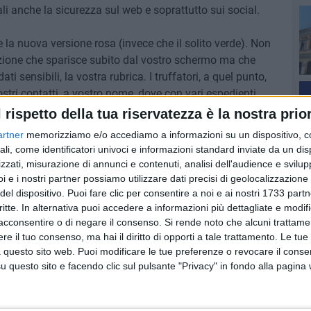
ali anche la sicurezza sul web e soprattutto sui social.
re la nuova versione rosa (invece che il solito verde). Non
icazione che sparisce subito dal vostro schermo ma che
ati sensibili, la vostra rubrica. I truffatori, a quel punto,
i contatti, a vostro nome, dove con vari espedienti
are anche a loro i dati sensibili. Quindi mi raccomando:
l rispetto della tua riservatezza è la nostra prior
mail, via sms, via chat e siete a posto» è stato rimarcato.
artner
memorizziamo e/o accediamo a informazioni su un dispositivo, c
ali, come identificatori univoci e informazioni standard inviate da un di
zzati, misurazione di annunci e contenuti, analisi dell'audience e svilupp
i e i nostri partner possiamo utilizzare dati precisi di geolocalizzazione 
del dispositivo. Puoi fare clic per consentire a noi e ai nostri 1733 partn
critte. In alternativa puoi accedere a informazioni più dettagliate e modif
cadere in trappola
acconsentire o di negare il consenso.
Si rende noto che alcuni trattamen
e il tuo consenso, ma hai il diritto di opporti a tale trattamento. Le tue
 questo sito web. Puoi modificare le tue preferenze o revocare il conse
questo sito e facendo clic sul pulsante "Privacy" in fondo alla pagina