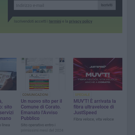
Iscriviti
Iscrivendoti accetti i
termini
e la
privacy policy
COMUNICAZIONI
SPECIALE
à,
Un nuovo sito per il
MUV’T! È arrivata la
: sito
Comune di Corato.
fibra ultraveloce di
servizi
Emanato l'Avviso
JustSpeed
onano
Pubblico
Fibra veloce, vita veloce
o linea
Sito operativo entro i
primissimi mesi del 2024