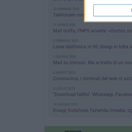
23 GENNAIO 2022
Telefonate commerciali, ecco come ric
15 APRILE 2021
Mail truffa, l'INPS avverte: «Occhio, 
3 FEBBRAIO 2021
Linea telefonica in tilt, disagi in tutta
1 GIUGNO 2020
Mail su Immuni. Ma si tratta di un vir
6 MARZO 2020
Coronavirus, i criminali del web in azio
3 LUGLIO 2019
"Download fallito", Whatsapp, Faceb
14 GIUGNO 2019
Disagi Vodafone, l'azienda rimedia: ogg