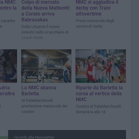
, la NMC
Colpo di mercato
NMC si aggiudica il
ontro la
della Nuova Matteotti:
derby con Trani
a Corato arriva
all'overtime
Babrauskas
 squadra
Prova maiuscola degli
te
uomini di Verile
Dalla Lituania il nuovo
innesto nello scacchiere di
coach Verile
Adria
La NMC sbanca
Riparte da Barletta la
un'altra
Barletta
corsa al vertice della
NMC
Al PalaMarchiselli
prestazione maiuscola dei
l
Coratini al PalaMarchiselli
coratini
domenica alle 18
Iscriviti alla Newsletter