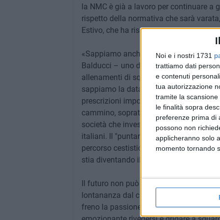
la NMC è già a lavoro per continuare a ga
rispetto della normativa che sarà varata
Estivo, che ha riscosso tanto successo n
I
«Sappiamo anche che il gioco del basket 
Noi e i nostri 1731
p
Balducci – uno degli sport a fattore 4 (o
trattiamo dati person
e contenuti personali
allenamenti di squadra e l'attività agoni
tua autorizzazione no
sappiamo la data di inizio delle attivit
tramite la scansione 
prescrizioni imposte per l'attività nel
le finalità sopra des
cammino, soprattutto in questo momento 
preferenze prima di 
società che investono nei settori giovani
possono non richieder
italiani. Il "puntare sui giovani" noi del
applicheranno solo a
percorso cestistico e ci riempie d'orgog
momento tornando su 
stia diventando il modello che la FIP a l
Il futuro non può non farci pensare ai nos
lontananza dal campo da basket dove si
freno la passione per questo bellissim
emozionante rivedersi e gridare a squar