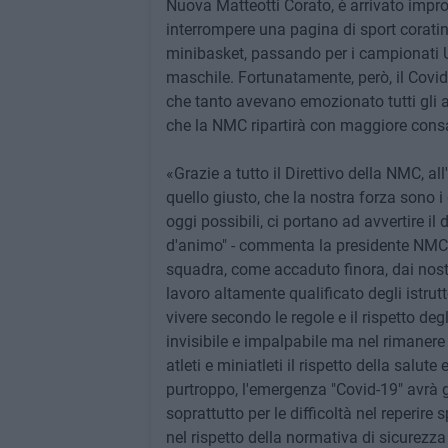
Nuova Matteotti Corato, è arrivato impr
interrompere una pagina di sport coratin
minibasket, passando per i campionati Und
maschile. Fortunatamente, però, il Covid-
che tanto avevano emozionato tutti gli a
che la NMC ripartirà con maggiore cons
«Grazie a tutto il Direttivo della NMC, a
quello giusto, che la nostra forza sono i 
oggi possibili, ci portano ad avvertire i
d'animo" - commenta la presidente NMC, 
squadra, come accaduto finora, dai nostri 
lavoro altamente qualificato degli istrut
vivere secondo le regole e il rispetto deg
invisibile e impalpabile ma nel rimanere
atleti e miniatleti il rispetto della salut
purtroppo, l'emergenza "Covid-19" avrà g
soprattutto per le difficoltà nel reperire
nel rispetto della normativa di sicurezza