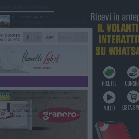
Ù LETTI QUESTA SETTIMANA
MERCOLEDÌ 5 AGOSTO
Giuseppe Mangione porta Corato sul podio
della Quadrortathon: primo nella categoria
5
 DA
CORATO
LUNEDÌ 3 AGOSTO
APP
ErbeNobili Basket Corato, Vincenzo
NIO QUINTO
Mazzilli nuovo direttore generale
GIOVEDÌ 30 LUGLIO
Corato Calcio al campionato di Promozione
Pugliese: «Costruiamo un percorso solido e
raturo»
GIOVEDÌ 25 GIUGNO
Corato Calcio, l’Amministrazione comunale
conferma attenzione, disponibilità
ponsabilità per il futuro del calcio cittadino
LUNEDÌ 15 GIUGNO
Parla il Corato Calcio: «Richiesto un
confronto urgente all'Amministrazione»
MERCOLEDÌ 8 LUGLIO
Nuova Matteotti Corato rinuncia alla Serie
C: «Una seria sconfitta per tutti»