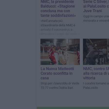
NMC, la presidente
Serie C Silver
Balducci: «Stagione
al PalaLosito c
conclusa ma con
Juve Trani
tante soddisfazioni»
Oggi in campo una
rinnovata e vincen
«Nell’annata più
straordinaria della NMC è
arrivato il coronavirus a
rimandare i sogni dei nostri
atleti»
La Nuova Matteotti
NMC, contro l'
Corato sconfitta in
alla ricerca di 
casa
vittoria
Stop per i biancoblu di Verile
I coratini tornano a
72-77 contro l’Adria Bari
PalaLosito