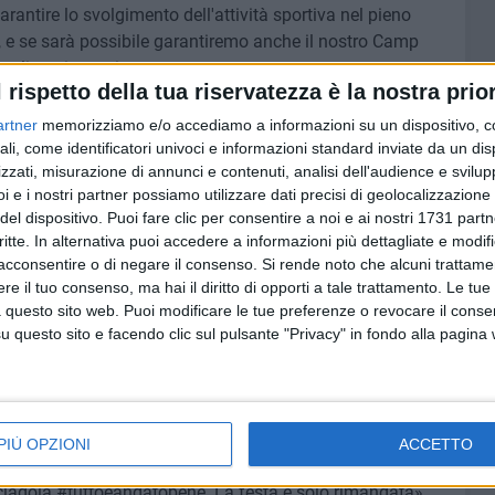
rantire lo svolgimento dell'attività sportiva nel pieno
, e se sarà possibile garantiremo anche il nostro Camp
egli anni scorsi».
l rispetto della tua riservatezza è la nostra prior
è ritenuto insieme al volley e al rugby – continua
artner
memorizziamo e/o accediamo a informazioni su un dispositivo, c
vvero con alta probabilità di contagio) pertanto gli
ali, come identificatori univoci e informazioni standard inviate da un di
zzati, misurazione di annunci e contenuti, analisi dell'audience e svilupp
stica saranno sicuramente gli ultimi a partire. Non
i e i nostri partner possiamo utilizzare dati precisi di geolocalizzazione 
à, né tantomeno siamo a conoscenza di quali siano le
del dispositivo. Puoi fare clic per consentire a noi e ai nostri 1731 partn
le palestre ma certamente dobbiamo programmare il nostro
critte. In alternativa puoi accedere a informazioni più dettagliate e modif
in cui la stessa Federazione ha deciso di agevolare le
acconsentire o di negare il consenso.
Si rende noto che alcuni trattamen
li e che porteranno nelle prime squadre giovani atleti
e il tuo consenso, ma hai il diritto di opporti a tale trattamento. Le tue
la NMC lo abbiamo sposato sin dall'inizio del nostro
 questo sito web. Puoi modificare le tue preferenze o revocare il conse
lio apprendere, con tanta modestia, che il nostro modello
questo sito e facendo clic sul pulsante "Privacy" in fondo alla pagina
ivello nazionale vuole adottare in futuro.
tri miniatleti, forse i più penalizzati perché soffrono la
 sentono i veri protagonisti. Dobbiamo tenere ancora a
PIÙ OPZIONI
ACCETTO
o sport, dobbiamo ancora per un po' immaginare come sarà
ciagola #tuttoèandatobene. La festa è solo rimandata»