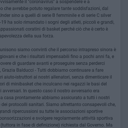
ovvisamente il "coronavirus" a sospendere e a
o che avrebbe potuto regalare tante soddisfazioni, dal
er sino a quelli di serie B femminile e di serie C silver
19 ha solo rimandato i sogni degli atleti, piccoli e grandi,
ppassionati coratini di basket perché ciò che è certo è
apevolezza della sua forza.
ll'unisono siamo convinti che il percorso intrapreso sinora è
giovani e che i risultati impensabili fino a pochi anni fa, e
l dovere di guardare avanti e proseguire senza perderci
Grazia Balducci - Tutti dobbiamo continuare a fare
aiuto-istruttori ai nostri allenatori, senza dimenticare il
tori di minibasket che inculcano nei ragazzi le basi del
li avversari. In questo caso il nostro avversario era
 a casa prontamente abbiamo assicurato a tutti i nostri
e e dei protocolli sanitari. Siamo altrettanto consapevoli che,
randi ripercussioni su tutte le associazioni sportive
 sponsorizzazioni e svolgere regolarmente attività sportiva
 (tuttora in fase di definizione) richiesta dal Governo. Ma