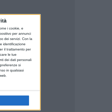
ità
ome i cookie, e
spositivo per annunci
o dei servizi.
Con la
e identificazione
er il trattamento per
icare le tue
ti dei dati personali
 preferenze si
nso in qualsiasi
 web.