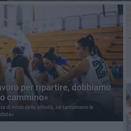
avoro per ripartire, dobbiamo
tro cammino»
 di inizio delle attività, né tantomeno le
ndata»