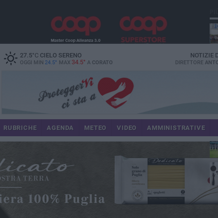
PI
M6
27.5
°C
CIELO SERENO
NOTIZIE
34.5°
OGGI MIN
24.5°
MAX
A
CORATO
DIRETTORE
ANTO
du
RUBRICHE
AGENDA
METEO
VIDEO
AMMINISTRATIVE
res