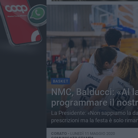
BASKET
NMC, Balducci: «Al l
programmare il nos
La Presidente: «Non sappiamo la data
prescrizioni ma la festa è solo rima
CORATO -
LUNEDÌ 11 MAGGIO 2020