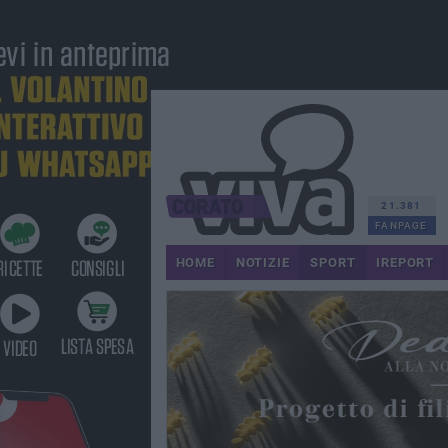
21.381
FANPAGE
HOME
NOTIZIE
SPORT
IREPORT