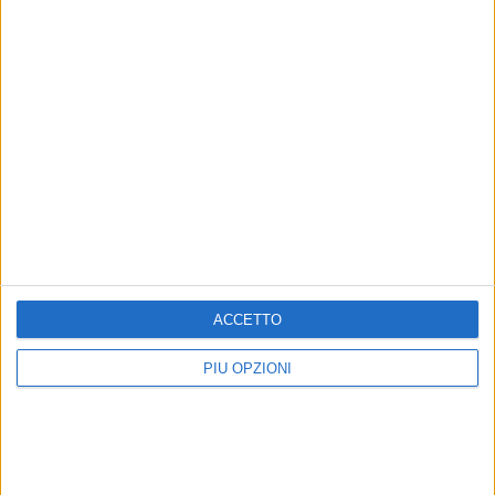
7 AGOSTO 2026
Due aggressioni in pochi giorni tra Bari e
Corato: le vittime hanno 17 anni
ACCETTO
PIÙ OPZIONI