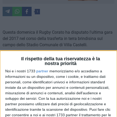
1
Questa domenica il Rugby Corato ha disputato l'ultima gara
del 2017 nel corso della trasferta in terra brindisina sul
campo dello Stadio Comunale di Villa Castelli.
Per la settima giornata del campionato di Serie C Poule 2 "
Il rispetto della tua riservatezza è la
nostra priorità
Puglia–Basilicata–Calabria" i biancoverdi di capitan Cataldo
Piccolomo hanno affrontato la Kheiron Academy Rugby. La
Noi e i nostri 1733
partner
memorizziamo e/o accediamo a
partita è terminata con la vittoria del Rugby Corato, il
informazioni su un dispositivo, come i cookie, e trattiamo dati
punteggio finale di 17-26 ha dato al Corato la terza vittoria
personali, come identificatori univoci e informazioni standard
inviate da un dispositivo per annunci e contenuti personalizzati,
stagionale.
misurazione di annunci e contenuti, analisi dell'audience e
sviluppo dei servizi.
Con la tua autorizzazione noi e i nostri
Alla vigilia la partita si presentava delicata sia per i numerosi
partner possiamo utilizzare dati precisi di geolocalizzazione e
infortuni che hanno ridotto gli effettivi a disposizione di
identificazione tramite la scansione del dispositivo. Puoi fare clic
Mister Lorenzo di Ruvo, sia perché reduce da tre sconfitte
per consentire a noi e ai nostri 1733 partner il trattamento per le