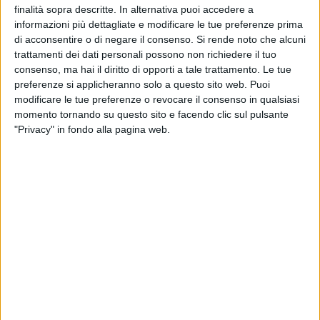
consecutive maturate negli incontri con le prime tre della
finalità sopra descritte. In alternativa puoi accedere a
classifica.
informazioni più dettagliate e modificare le tue preferenze prima
di acconsentire o di negare il consenso.
Si rende noto che alcuni
trattamenti dei dati personali possono non richiedere il tuo
I biancoverdi approcciavano la partita con nervosismo e
consenso, ma hai il diritto di opporti a tale trattamento. Le tue
scelte affrettate, nel primo quarto di gara i coratini
preferenze si applicheranno solo a questo sito web. Puoi
commettevano alcuni falli sui punti di incontro che davano il
modificare le tue preferenze o revocare il consenso in qualsiasi
possesso dell'ovale agli avversari. I brindisini guadagnavano
momento tornando su questo sito e facendo clic sul pulsante
due calci di punizione mettendone a segno uno per il 3-0
"Privacy" in fondo alla pagina web.
parziale.
Sembrava che lo svantaggio avesse svegliato il Corato che,
seppur seguitando a pasticciare in fase di possesso,
metteva in avanzamento i propri portatori di palla. Un buon
break palla in mano permetteva a Fabio Arresta di arrivare a
pochi passi dalla linea di meta, sul successivo pick n go
Michele Lamura finalizzava il lavoro del pack per la prima
meta di giornata.
Il tempo si chiudeva con il Corato in vantaggio per 3-5 grazie
a due interventi difensivi di Francesco Ventrella e Francesco