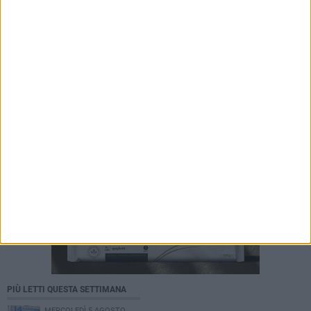
imprese»
5 AGOSTO 2026
Giuseppe Mangione porta Corato sul podio
della Quadrortathon: primo nella categoria
M65
PIÙ LETTI QUESTA SETTIMANA
MERCOLEDÌ 5 AGOSTO