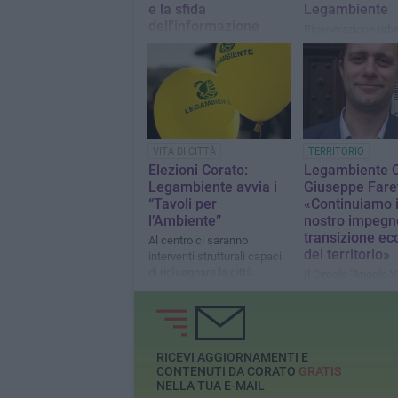
e la sfida
Legambiente
dell'informazione
Rigenerazione urb
coesione sociale e
In programma il 31 luglio,
sostenibilità: il Cir
dibattito promosso da
"Angelo Vassallo" r
Legambiente
gli spazi aperti a 
famiglie
VITA DI CITTÀ
TERRITORIO
Elezioni Corato:
Legambiente C
Legambiente avvia i
Giuseppe Faret
“Tavoli per
«Continuiamo i
l’Ambiente”
nostro impegno
transizione ec
Al centro ci saranno
del territorio»
interventi strutturali capaci
di ridisegnare la città
Il Circolo "Angelo 
traccia le nuove s
l’Assemblea Region
Alberobello
RICEVI AGGIORNAMENTI E
CONTENUTI DA CORATO
GRATIS
NELLA TUA E-MAIL