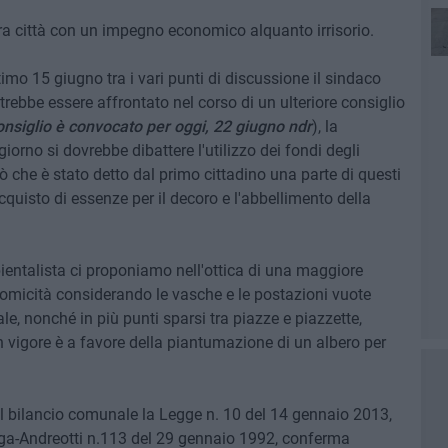
ra città con un impegno economico alquanto irrisorio.
imo 15 giugno tra i vari punti di discussione il sindaco
ebbe essere affrontato nel corso di un ulteriore consiglio
 consiglio è convocato per oggi, 22 giugno ndr
), la
 giorno si dovrebbe dibattere l'utilizzo dei fondi degli
ò che è stato detto dal primo cittadino una parte di questi
cquisto di essenze per il decoro e l'abbellimento della
ntalista ci proponiamo nell'ottica di una maggiore
onomicità considerando le vasche e le postazioni vuote
le, nonché in più punti sparsi tra piazze e piazzette,
n vigore è a favore della piantumazione di un albero per
l bilancio comunale la Legge n. 10 del 14 gennaio 2013,
ga-Andreotti n.113 del 29 gennaio 1992, conferma