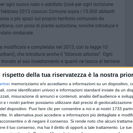
per ogni nuovo nato o adottato (cioè per ogni iscrizione
6 febbraio 2013 ciascun Comune sopra i 15.000 abitanti
area o più spazi sul proprio territorio comunale da
urbana, con posa di piante autoctone, nonché introduce il
andato sindacale.
ta modificata e completata nel 2013, con la legge 10
urbani), che introduce anche il "bilancio arboreo". Ogni
 trovato al suo insediamento e quanti ne lascia al termine
per gli inadempienti, se non quella politica e morale: non
l rispetto della tua riservatezza è la nostra prior
non si rispetta una legge specifica nazionale. Ma proprio
 dell'opinione pubblica come fa Legambiente che fa la
artner
memorizziamo e/o accediamo a informazioni su un dispositivo, c
n valore simbolico, ma la legislazione intende indurre gli
ali, come identificatori univoci e informazioni standard inviate da un di
zzati, misurazione di annunci e contenuti, analisi dell'audience e svilupp
 renderebbe la nostra città più vivibile, meno inquinata e
i e i nostri partner possiamo utilizzare dati precisi di geolocalizzazione 
de per il benessere degli stessi cittadini. La legge
del dispositivo. Puoi fare clic per consentire a noi e ai nostri 1733 partn
o comunale debba fornire ai genitori di ogni neonato
critte. In alternativa puoi accedere a informazioni più dettagliate e modif
la tipologia dell'albero e il luogo in cui è stato piantato».
acconsentire o di negare il consenso.
Si rende noto che alcuni trattamen
e corrispondere un ben determinato albero in città.
e il tuo consenso, ma hai il diritto di opporti a tale trattamento. Le tue