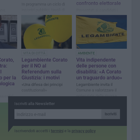
confronto elettorale
In programma un ciclo di
incontri pubblici, tavoli di
ana,
Presentati ai candidati i
confronto e dibattiti per
sette punti per una città
disegnare insieme una
colo
sostenibile. Concluso il ciclo
transizione ecologica ed
estituisce
di incontri con Zona, De
economica
bambini e
Benedittis, Testino, e
Adduci.
VITA DI CITTÀ
AMBIENTE
orato,
Legambiente Corato
Vita indipendente
ra:
per il NO al
delle persone con
l
Referendum sulla
disabilità: «A Corato
 per la
Giustizia: i motivi
un traguardo arduo»
ologica
«Una difesa dei principi
Legambiente invita il
costituzionali»
Comune a valorizzare il
potenziale delle risorse
Vassallo"
regionali
fide dopo
Iscriviti alla Newsletter
ale di
Iscriviti
Iscrivendoti accetti i
termini
e la
privacy policy