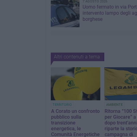
7 AGOSTO 2026
Uomo fermato in via Port
intervento lampo degli ag
borghese
Altri contenuti a tema
TERRITORIO
AMBIENTE
A Corato un confronto
Ritorna “100 S
pubblico sulla
per Giocare” a
transizione
dopo trent’anni
energetica, le
riparte la stori
Comunità Energetiche
campagna di