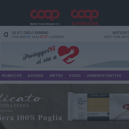
25.5
°C
CIELO SERENO
NOTIZIE
33.5°
OGGI MIN
25°
MAX
A
CORATO
DIRETTORE
ANTO
RUBRICHE
AGENDA
METEO
VIDEO
AMMINISTRATIVE