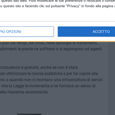
 questo sito web. Puoi modificare le tue preferenze o revocare il conse
RIF- Agenzia Regionale Attività Irrigue e Forestali per il
questo sito e facendo clic sul pulsante "Privacy" in fondo alla pagina
te alle pubbliche amministrazioni le essenze senza oneri
imora. Alcuni vivai regionali hanno delle piante autoctone,
.
PIÙ OPZIONI
ACCETTO
 sui costi e sappiamo che quando si riesce a fare la
può nei tempi, nei modi, nelle tipologie di trattamenti,
altrimenti le piante ne soffrono e si espongono ad agenti
onsulenza è gratuita, anche se non è stata
r ottimizzare le risorse pubbliche e per far capire alla
ino a quando non ci montano una infrastruttura di servizi
te che la Legge le incrementa e ne fornisce un senso di
 della massima economicità.