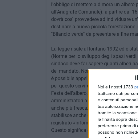
l'obbligo di mettere a dimora un albero 
all'Anagrafe Comunale): a partire dal 1
dovrà così provvedere ad individuare un'
destinare a nuova piccola forestazione 
"Bilancio verde" da presentare a fine m
La legge risale al lontano 1992 ed è sta
(Norme per lo sviluppo degli spazi verdi 
sindaco deve far sapere quanti alberi ha
del mandato. Non sono previste sanzioni 
I
è possibile appellarsi ambientalista se 
per questo servirebbe una mobilitazione
Noi e i nostri 1733
p
Festa dell'albero, che non ha, non solo u
trattiamo dati person
e contenuti personali
amministratori a rispettare una legge che
tua autorizzazione no
anche più fresca, e molto più ricca di ver
tramite la scansione 
stabilisce anche che l'ufficio anagrafic
le finalità sopra des
registrato «informazioni dettagliate circa 
preferenze prima di 
Questo significa che a ogni bambino dev
possono non richieder