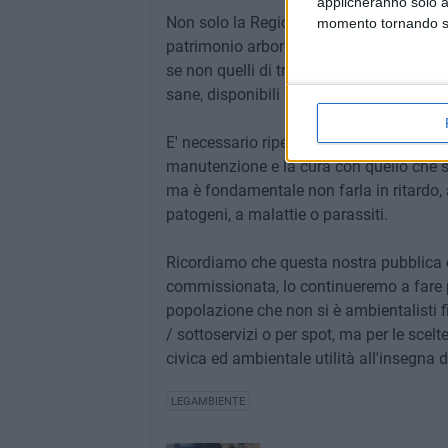
applicheranno solo a
Non solo la Regione Puglia ha un ente l'A
momento tornando su 
patrimonio arboreo fornisce gratuitamen
se non quelli di trasporto e di messa a d
sane, disponibili delle giuste dimensioni
E' necessario ripensare che il verde ha i
manutenzione e la cura con quello che si 
ma è fondamentale non farla in ritardo, 
patogeni, a malattie o parassiti.
Ricordiamo che questa nostra pubblica c
commissionata, lo continueremo a fare pe
popolazione che non si è ambientalisti f
/ sottoservizi o per spot, ma per le scel
civica ed ambientale utilità all'insegna
LEGAMBIENTE