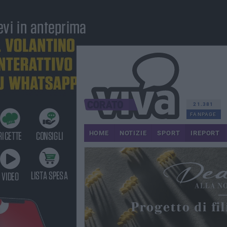
21.381
FANPAGE
HOME
NOTIZIE
SPORT
IREPORT