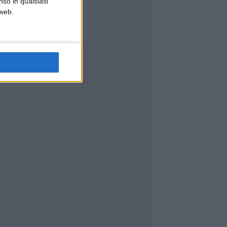
nso in qualsiasi
 web.