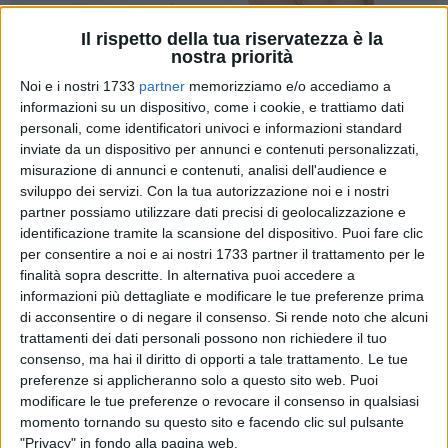
Il rispetto della tua riservatezza è la
nostra priorità
77
Noi e i nostri 1733
partner
memorizziamo e/o accediamo a
informazioni su un dispositivo, come i cookie, e trattiamo dati
personali, come identificatori univoci e informazioni standard
inviate da un dispositivo per annunci e contenuti personalizzati,
Sabato 1 aprile si è inaugurata la decima edizione della
misurazione di annunci e contenuti, analisi dell'audience e
mostra che ogni anno il Triennale Design Museum - presso
sviluppo dei servizi.
Con la tua autorizzazione noi e i nostri
la Triennale di Milano - dedica alla storia del design italiano,
partner possiamo utilizzare dati precisi di geolocalizzazione e
visitabile fino al 18 febbraio 2018. La sezione dedicata alla
identificazione tramite la scansione del dispositivo. Puoi fare clic
storia della grafica, dell'illustrazione e dell'editoria ospita i
per consentire a noi e ai nostri 1733 partner il trattamento per le
manifesti progettati dalla cooperativa coratina Spore e
finalità sopra descritte. In alternativa puoi accedere a
disegnati dall'illustratore Massimiliano Di Lauro delle ultime
informazioni più dettagliate e modificare le tue preferenze prima
di acconsentire o di negare il consenso.
Si rende noto che alcuni
tre edizioni del Carnevale Coratino, organizzato dalla Pro
trattamenti dei dati personali possono non richiedere il tuo
Loco Quadratum.
consenso, ma hai il diritto di opporti a tale trattamento. Le tue
preferenze si applicheranno solo a questo sito web. Puoi
Il Triennale Design Museum ogni anno racconta il design
modificare le tue preferenze o revocare il consenso in qualsiasi
italiano attraverso un sistema di rappresentazioni che
momento tornando su questo sito e facendo clic sul pulsante
cambiano tematiche, ordinamenti scientifici e allestimenti
"Privacy" in fondo alla pagina web.