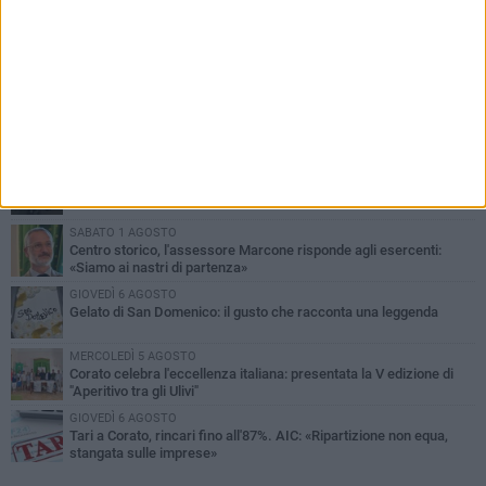
PIÙ LETTI QUESTA SETTIMANA
SABATO 1 AGOSTO
16.554.000 euro di avanzo: «Non sempre è un fatto positivo: o non
c'è stata capacità di spesa o le entrate sono state troppo alte»
MERCOLEDÌ 5 AGOSTO
Chiuso momentaneamente distributore di benzina di Via Ruvo
SABATO 1 AGOSTO
Centro storico, l'assessore Marcone risponde agli esercenti:
«Siamo ai nastri di partenza»
GIOVEDÌ 6 AGOSTO
Gelato di San Domenico: il gusto che racconta una leggenda
MERCOLEDÌ 5 AGOSTO
Corato celebra l'eccellenza italiana: presentata la V edizione di
"Aperitivo tra gli Ulivi"
GIOVEDÌ 6 AGOSTO
Tari a Corato, rincari fino all'87%. AIC: «Ripartizione non equa,
stangata sulle imprese»