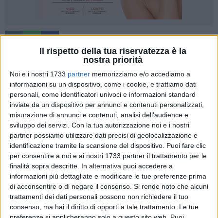
30
Il rispetto della tua riservatezza è la
nostra priorità
Noi e i nostri 1733
partner
memorizziamo e/o accediamo a
Diversificare l'offerta delle vacanze in Puglia per 365 giorni
informazioni su un dispositivo, come i cookie, e trattiamo dati
l'anno puntando sui Prodotti Turistici che la caratterizzano:
personali, come identificatori univoci e informazioni standard
"Enogastronomia", "Arte e Cultura", "Mare e Nautica", "Sport,
inviate da un dispositivo per annunci e contenuti personalizzati,
Natura e Benessere", "Wedding".
misurazione di annunci e contenuti, analisi dell'audience e
sviluppo dei servizi.
Con la tua autorizzazione noi e i nostri
partner possiamo utilizzare dati precisi di geolocalizzazione e
Sono questi i punti cardinali dell'Avviso Pubblico Prodotti
identificazione tramite la scansione del dispositivo. Puoi fare clic
Turistici pubblicato da Aret Pugliapromozione in attuazione
per consentire a noi e ai nostri 1733 partner il trattamento per le
del Piano Strategico del Turismo "Puglia365". Il "Prodotto
finalità sopra descritte. In alternativa puoi accedere a
Turistico" consiste nell'insieme di beni e servizi di un
informazioni più dettagliate e modificare le tue preferenze prima
territorio che, messi a sistema, compongono un'offerta in
di acconsentire o di negare il consenso.
Si rende noto che alcuni
grado di rispondere alle esigenze di specifici segmenti della
trattamenti dei dati personali possono non richiedere il tuo
domanda turistica.
consenso, ma hai il diritto di opporti a tale trattamento. Le tue
preferenze si applicheranno solo a questo sito web. Puoi