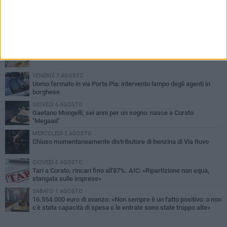
PIÙ LETTI QUESTA SETTIMANA
GIOVEDÌ 6 AGOSTO
Gelato di San Domenico: il gusto che racconta una leggenda
VENERDÌ 7 AGOSTO
Uomo fermato in via Porta Pia: intervento lampo degli agenti in
borghese
GIOVEDÌ 6 AGOSTO
Gaetano Mongelli, sei anni per un sogno: nasce a Corato
"Megaad"
MERCOLEDÌ 5 AGOSTO
Chiuso momentaneamente distributore di benzina di Via Ruvo
GIOVEDÌ 6 AGOSTO
Tari a Corato, rincari fino all'87%. AIC: «Ripartizione non equa,
stangata sulle imprese»
SABATO 1 AGOSTO
16.554.000 euro di avanzo: «Non sempre è un fatto positivo: o non
c'è stata capacità di spesa o le entrate sono state troppo alte»