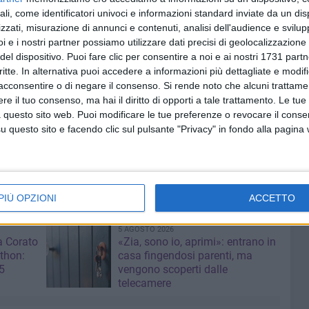
ali, come identificatori univoci e informazioni standard inviate da un di
ano neo-promossi in C Silver) e proprio la casacca granata
zzati, misurazione di annunci e contenuti, analisi dell'audience e svilupp
uro Stella prima di ritornare a casa.
i e i nostri partner possiamo utilizzare dati precisi di geolocalizzazione 
del dispositivo. Puoi fare clic per consentire a noi e ai nostri 1731 partn
re 18:00 con la prima semifinale tra Lupa Lecce e
critte. In alternativa puoi accedere a informazioni più dettagliate e modif
dò e Corato. Le sconfitte si affronteranno nella finalina
acconsentire o di negare il consenso.
Si rende noto che alcuni trattamen
rà luogo la finalissima tra le due vincenti delle gare di
e il tuo consenso, ma hai il diritto di opporti a tale trattamento. Le tue
 questo sito web. Puoi modificare le tue preferenze o revocare il conse
questo sito e facendo clic sul pulsante "Privacy" in fondo alla pagina
dere, due sfide difficili e affascinanti per i neroverdi,
7 ottobre nella miglior condizione possibile.
PIÙ OPZIONI
ACCETTO
5 AGOSTO 2026
a Corato
«Zia, sono io, aprimi»: entrano in
thon:
casa fingendosi parenti, ma
5
vengono scoperti dalle
telecamere