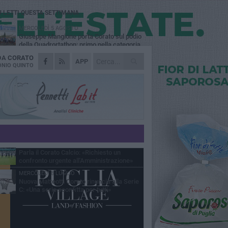
Ù LETTI QUESTA SETTIMANA
MERCOLEDÌ 5 AGOSTO
Giuseppe Mangione porta Corato sul podio
della Quadrortathon: primo nella categoria
5
 DA
CORATO
LUNEDÌ 3 AGOSTO
APP
ErbeNobili Basket Corato, Vincenzo
NIO QUINTO
Mazzilli nuovo direttore generale
GIOVEDÌ 30 LUGLIO
Corato Calcio al campionato di Promozione
Pugliese: «Costruiamo un percorso solido e
raturo»
GIOVEDÌ 25 GIUGNO
Corato Calcio, l’Amministrazione comunale
conferma attenzione, disponibilità
ponsabilità per il futuro del calcio cittadino
LUNEDÌ 15 GIUGNO
Parla il Corato Calcio: «Richiesto un
confronto urgente all'Amministrazione»
MERCOLEDÌ 8 LUGLIO
Nuova Matteotti Corato rinuncia alla Serie
C: «Una seria sconfitta per tutti»