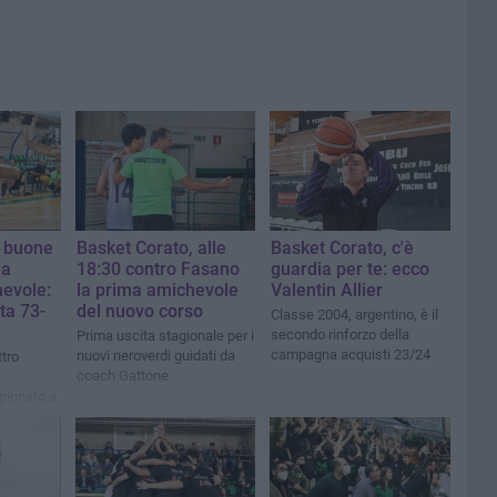
, buone
Basket Corato, alle
Basket Corato, c'è
la
18:30 contro Fasano
guardia per te: ecco
evole:
la prima amichevole
Valentin Allier
ta 73-
del nuovo corso
Classe 2004, argentino, è il
secondo rinforzo della
Prima uscita stagionale per i
campagna acquisti 23/24
nuovi neroverdi guidati da
tro
coach Gattone
a
mpionato a