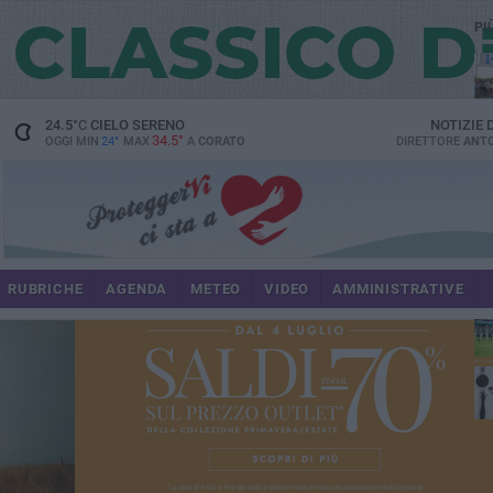
PI
M6
24.5
°C
CIELO SERENO
NOTIZIE
34.5°
OGGI MIN
24°
MAX
A
CORATO
DIRETTORE
ANTO
du
RUBRICHE
AGENDA
METEO
VIDEO
AMMINISTRATIVE
res