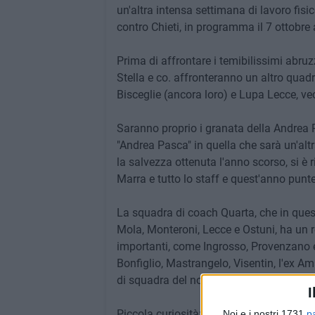
un'altra intensa settimana di lavoro fisic
contro Chieti, in programma il 7 ottobre 
Prima di affrontare i temibilissimi abruzze
Stella e co. affronteranno un altro quadr
Bisceglie (ancora loro) e Lupa Lecce, v
Saranno proprio i granata della Andrea 
"Andrea Pasca" in quella che sarà un'altra
la salvezza ottenuta l'anno scorso, si è ri
Marra e tutto lo staff e quest'anno punt
La squadra di coach Quarta, che in quest
Mola, Monteroni, Lecce e Ostuni, ha un r
importanti, come Ingrosso, Provenzano e
Bonfiglio, Mastrangelo, Visentin, l'ex 
di squadra del nostro Smorra ad Isernia.
I
Piccola curiosità; l'anno scorso nel torne
Noi e i nostri 1731
p