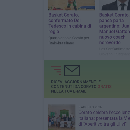
Basket Corato,
Basket Corato,
confermato Del
panca parla
Tedesco in cabina di
argentino: Jua
regia
Manuel Gattone
nuovo coach
Quarto anno a Corato per
neroverde
l'italo-brasiliano
L'ex Sant'Antimo so
Giovanni Putignan
RICEVI AGGIORNAMENTI E
CONTENUTI DA CORATO
GRATIS
NELLA TUA E-MAIL
5 AGOSTO 2026
Corato celebra l'eccellen
italiana: presentata la V 
di "Aperitivo tra gli Ulivi"