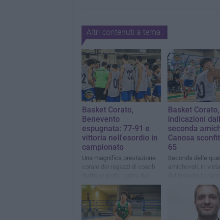
Altri contenuti a tema
Basket Corato,
Basket Corato
Benevento
indicazioni dal
espugnata: 77-91 e
seconda amich
vittoria nell'esordio in
Canosa sconfit
campionato
65
Una magnifica prestazione
Seconda delle quat
corale dei ragazzi di coach
amichevoli, in vist
Gattone porta i primi due
dell'esordio in ca
punti stagionali
Benevento