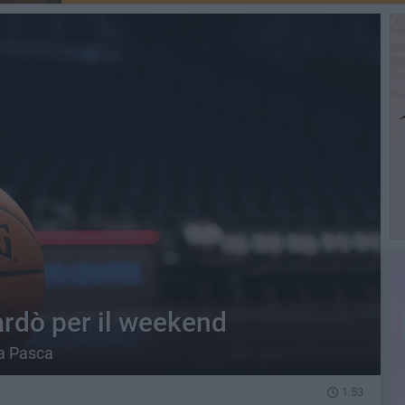
ardò per il weekend
ea Pasca
1.53