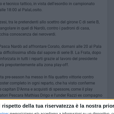
o e tecnico tattico, in vista dell'esordio in campionato
alle 18:00 al PalaLosito.
si, tra le pretendenti allo scettro del girone C di serie B,
angolare in quel di Nardò, contro i padroni di casa,
ecchia conoscenza dei neroverdi.
Pasca Nardò ad affrontare Corato, domani alle 20 al Pala
 difficilissima sfida dal sapore di serie B. La Frata, dopo
nforzata in tutti i reparti grazie al lavoro del presidente
erà prepotentemente alla zona play-off.
a pre-season ha messo in fila quattro vittorie contro
oster completo in ogni reparto, che ha visto conferme
 capitan D'Anna e acquisti di spessore, come il play
Amatori Pescara Mathias Drigo e l'under Razzi ex compagno
l rispetto della tua riservatezza è la nostra prior
o "IV Torri" di Corato, proprio il Nardò superò di misura
artner
memorizziamo e/o accediamo a informazioni su un dispositivo, c