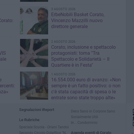
3 AGOSTO 2026
ErbeNobili Basket Corato,
Corato:
Vincenzo Mazzilli nuovo
direttore generale
2 AGOSTO 2026
Corato, inclusione e spettacolo
VIS
protagonisti: torna "Tra
ale
Spettacolo e Solidarietà – Il
Quartiere è in Festa"
1 AGOSTO 2026
e
16.554.000 euro di avanzo: «Non
rcenti:
sempre è un fatto positivo: o non
nza»
c'è stata capacità di spesa o le
entrate sono state troppo alte»
Segnalazioni iReport
Dens Sano in Corpore Sano
Socialmente Utili
Le Rubriche
In... Condominio
Speciale Scuola - Oriani Tandoi
Secondo Circolo Didattico "N.
Agenda eventi di Corato