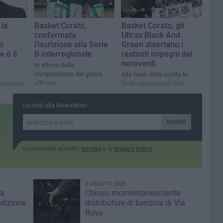
 la
Basket Corato,
Basket Corato, gli
confermata
Ultras Black And
n
l'iscrizione alla Serie
Green disertano i
 è il
B Interregionale
restanti impegni dei
neroverdi
In attesa della
composizione del girone
Alla base della scelta le
ufficiale
brutte prestazioni delle
stituisce
ultime settimane e la
o
classifica deficitaria
Iscriviti alla Newsletter
Iscriviti
Iscrivendoti accetti i
termini
e la
privacy policy
5 AGOSTO 2026
za
Chiuso momentaneamente
edizione
distributore di benzina di Via
Ruvo