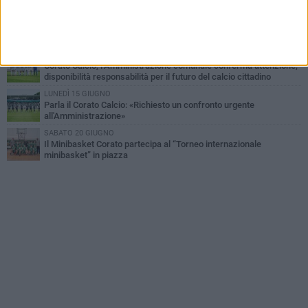
GIOVEDÌ 30 LUGLIO
Corato Calcio al campionato di Promozione Pugliese: «Costruiamo
un percorso solido e duraturo»
GIOVEDÌ 25 GIUGNO
Corato Calcio, l’Amministrazione comunale conferma attenzione,
disponibilità responsabilità per il futuro del calcio cittadino
LUNEDÌ 15 GIUGNO
Parla il Corato Calcio: «Richiesto un confronto urgente
all'Amministrazione»
SABATO 20 GIUGNO
Il Minibasket Corato partecipa al “Torneo internazionale
minibasket” in piazza