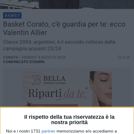
BASKET
Basket Corato, c'è guardia per te: ecco
Valentin Allier
Classe 2004, argentino, è il secondo rinforzo della
campagna acquisti 23/24
CORATO -
VENERDÌ 4 AGOSTO 2023
6.55
COMUNICATO STAMPA
Il rispetto della tua riservatezza è la
nostra priorità
Noi e i nostri 1731
partner
memorizziamo e/o accediamo a