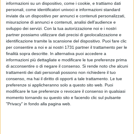
informazioni su un dispositivo, come i cookie, e trattiamo dati
personali, come identificatori univoci e informazioni standard
inviate da un dispositivo per annunci e contenuti personalizzati,
misurazione di annunci e contenuti, analisi dell'audience e
14
sviluppo dei servizi.
Con la tua autorizzazione noi e i nostri
partner possiamo utilizzare dati precisi di geolocalizzazione e
identificazione tramite la scansione del dispositivo. Puoi fare clic
per consentire a noi e ai nostri 1731 partner il trattamento per le
Arriva il momento del secondo rinforzo di mercato in casa
finalità sopra descritte. In alternativa puoi accedere a
Basket Corato. Dopo Bellato e la conferma di Del Tedesco
informazioni più dettagliate e modificare le tue preferenze prima
scopriamo oggi un altro pezzo del mosaico neroverde del
di acconsentire o di negare il consenso.
Si rende noto che alcuni
prossimo anno, un pezzo che arriva dall'Argentina e che si
trattamenti dei dati personali possono non richiedere il tuo
chiama Valentin Allier.
consenso, ma hai il diritto di opporti a tale trattamento. Le tue
preferenze si applicheranno solo a questo sito web. Puoi
modificare le tue preferenze o revocare il consenso in qualsiasi
momento tornando su questo sito e facendo clic sul pulsante
"Privacy" in fondo alla pagina web.
È lui il nuovo acuto neroverde sul mercato, un colpo
importante per la società del presidente Marulli,
impressionata dal talento di questo giovanissimo atleta.
Valentin è infatti nato il 9 settembre del 2004, non ha