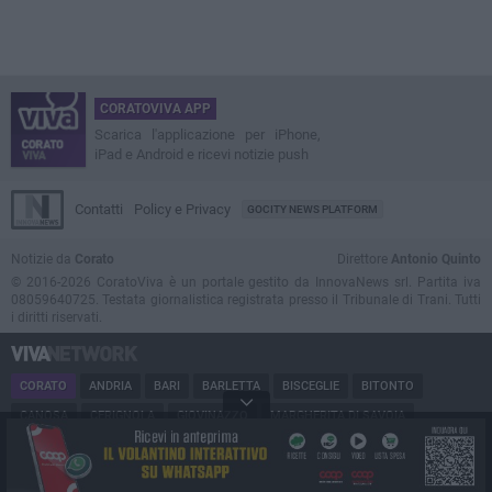
CORATOVIVA APP
Scarica l'applicazione per iPhone,
iPad e Android e ricevi notizie push
Contatti
Policy e Privacy
GOCITY NEWS PLATFORM
Notizie da
Corato
Direttore
Antonio Quinto
© 2016-2026 CoratoViva è un portale gestito da InnovaNews srl. Partita iva
08059640725. Testata giornalistica registrata presso il Tribunale di Trani. Tutti
i diritti riservati.
CORATO
ANDRIA
BARI
BARLETTA
BISCEGLIE
BITONTO
CANOSA
CERIGNOLA
GIOVINAZZO
MARGHERITA DI SAVOIA
MINERVINO
MODUGNO
MOLFETTA
PUGLIA
RUVO
SAN FERDINANDO
SPINAZZOLA
TERLIZZI
TRANI
TRINITAPOLI