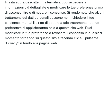
affida allo starting five tipo: Stella, Morresi, Amendolagine,
finalità sopra descritte. In alternativa puoi accedere a
informazioni più dettagliate e modificare le tue preferenze prima
Bagdonavicius e Cicivè.
di acconsentire o di negare il consenso.
Si rende noto che alcuni
Coach Rizzato opta per Paiano, Sirena, Ferilli, Malaventura e
trattamenti dei dati personali possono non richiedere il tuo
capitan Mocavero.
consenso, ma hai il diritto di opporti a tale trattamento. Le tue
preferenze si applicheranno solo a questo sito web. Puoi
Pronti via e al primo affondo colpisce Cicivè con il lay-up,
modificare le tue preferenze o revocare il consenso in qualsiasi
specialità della casa. Botta e risposta Paiano-Stella che
momento tornando su questo sito e facendo clic sul pulsante
firmano il 4-2 al 3′. Le due squadre faticano a decollare, si
"Privacy" in fondo alla pagina web.
segna pochissimo, per nulla dal perimetro, ma un
Malaventura ispiratissimo (21 pti) impatta un minuto dopo.
A metà primo tempo due tiri liberi di Mauro Stella fissano il
punteggio sul 6-4. Bagdonavicius porta a +3 la banda
neroverde, ma uno spuntato Sirena (11 pti) risponde al
fuoco. Malaventura mette a referto la prima tripla del match:
una provocazione per il neo entrato Castoro che ne mette
addirittura due di fila e firma il primo mini allungo (16-10 al
9′). Sirena e ancora un sontuoso Stella fissano il primo
parziale sul 18-12.