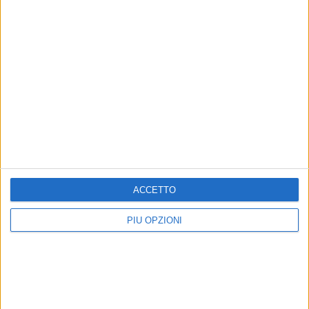
7 AGOSTO 2026
Due aggressioni in pochi giorni tra Bari e
Corato: le vittime hanno 17 anni
ACCETTO
PIÙ OPZIONI