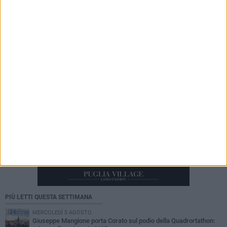
5 AGOSTO 2026
Giuseppe Mangione porta Corato sul podio
della Quadrortathon: primo nella categoria
M65
PIÙ LETTI QUESTA SETTIMANA
MERCOLEDÌ 5 AGOSTO
Giuseppe Mangione porta Corato sul podio della Quadrortathon: