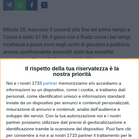
3
Minuto 20, mancano 5 secondi alla fine del primo tempo e
Corato è sotto 37-39. Il gioco non è fluido come i bei tempi,
incertezze e paure sono negli occhi di giocatori e pubblico,
ancora sportivamente sconvolti dalle due sconfitte
consecutive. Mauro Stella, anni 34 da Mesagne però da
condottiero di una truppa in difficoltà, decide di prendere la
Il rispetto della tua riservatezza è la
nostra priorità
situazione di petto: rimessa battuta velocemente da Morresi
e dagli 8 metri scaglia una bomba perfetta che finisce in
Noi e i nostri 1733
partner
memorizziamo e/o accediamo a
fondo alla retina e consente agli uomini di Verile di
informazioni su un dispositivo, come i cookie, e trattiamo dati
personali, come identificatori univoci e informazioni standard
effettuare il sorpasso. È la svolta, soprattutto mentale, per i
inviate da un dispositivo per annunci e contenuti personalizzati,
neroverdi, che nella ripresa giocano il bel basket mostrato
misurazione di annunci e contenuti, analisi dell'audience e
fino ad un mese fa e portano a casa due punti tutt'altro che
sviluppo dei servizi.
Con la tua autorizzazione noi e i nostri
scontati.
partner possiamo utilizzare dati precisi di geolocalizzazione e
identificazione tramite la scansione del dispositivo. Puoi fare clic
Marco Verile, che deve rinunciare a Picca e Torlontano, si
per consentire a noi e ai nostri 1733 partner il trattamento per le