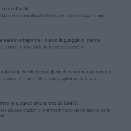
 dati ufficiali
tatistiche relative alle città limitrofe e il raffronto con la media
enterà in anteprima il nuovo linguaggio di marca
à ai buyers il nuovo pack, sul mercato da ottobre
ato fra le eccellenze pugliesi che dominano il mercato
lassifica delle prime 200 aziende pugliesi per fatturato
 femminile, agevolazioni rosa da ISMEA
sso alle agevolazioni che riflette in modo più veritiero la realtà
ili