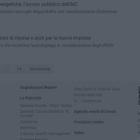
rgetiche, l'avviso pubblico dell'AIC
oratini raccoglie disponibilità con manifestazione d'interesse
oni di risorse e aiuti per le nuove imprese
 che incentiva l'autoimpiego in considerazione degli effetti
...
14
Successiva
Segnalazioni iReport
Dens Sano in Corpore Sano
Socialmente Utili
Le Rubriche
In... Condominio
Speciale Scuola - Oriani Tandoi
Secondo Circolo Didattico "N.
Agenda eventi di Corato
I
Fornelli"
R
CentoVoci
Previsioni meteo
C
Matrioska
Video
t
Il Mondo Wealth Management
Speciale Elezioni