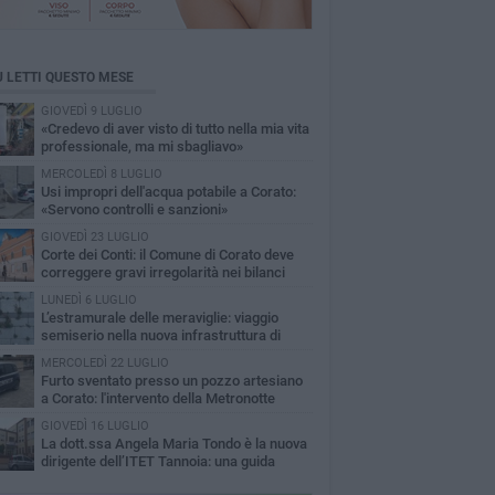
Ù LETTI QUESTO MESE
GIOVEDÌ 9 LUGLIO
«Credevo di aver visto di tutto nella mia vita
professionale, ma mi sbagliavo»
MERCOLEDÌ 8 LUGLIO
Usi impropri dell'acqua potabile a Corato:
«Servono controlli e sanzioni»
GIOVEDÌ 23 LUGLIO
Corte dei Conti: il Comune di Corato deve
correggere gravi irregolarità nei bilanci
22-2024
LUNEDÌ 6 LUGLIO
L’estramurale delle meraviglie: viaggio
semiserio nella nuova infrastruttura di
rato
MERCOLEDÌ 22 LUGLIO
Furto sventato presso un pozzo artesiano
a Corato: l'intervento della Metronotte
GIOVEDÌ 16 LUGLIO
La dott.ssa Angela Maria Tondo è la nuova
dirigente dell’ITET Tannoia: una guida
erta per il futuro dell’istituto