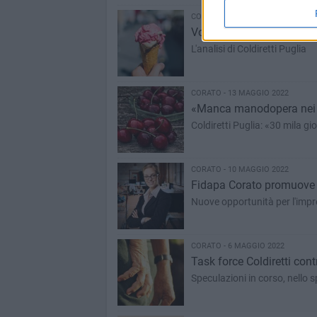
CORATO - 18 MAGGIO 2022
Volano i consumi del gel
L'analisi di Coldiretti Puglia
CORATO - 13 MAGGIO 2022
«Manca manodopera nei ca
Coldiretti Puglia: «30 mila gi
CORATO - 10 MAGGIO 2022
Fidapa Corato promuove 
Nuove opportunità per l'impre
CORATO - 6 MAGGIO 2022
Task force Coldiretti cont
Speculazioni in corso, nello sp