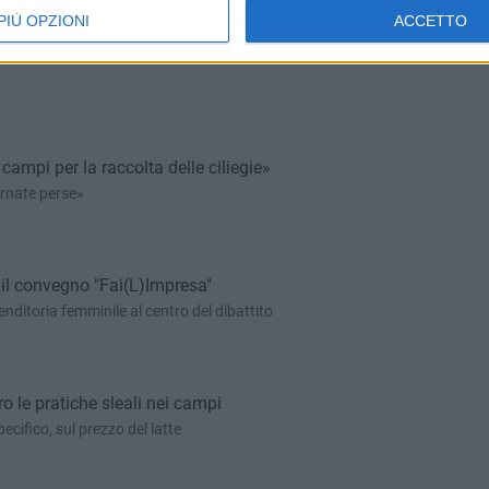
PIÙ OPZIONI
ACCETTO
ato ma con un incremento del prezzo del 10%
mpi per la raccolta delle ciliegie»
ornate perse»
il convegno "Fai(L)Impresa"
nditoria femminile al centro del dibattito
ro le pratiche sleali nei campi
ecifico, sul prezzo del latte