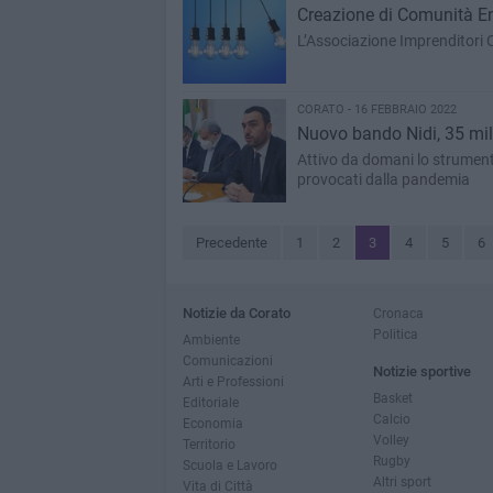
Creazione di Comunità Ene
L’Associazione Imprenditori C
CORATO - 16 FEBBRAIO 2022
Nuovo bando Nidi, 35 mili
Attivo da domani lo strumento
provocati dalla pandemia
Precedente
1
2
3
4
5
6
Notizie da Corato
Cronaca
Politica
Ambiente
Comunicazioni
Notizie sportive
Arti e Professioni
Basket
Editoriale
Calcio
Economia
Volley
Territorio
Rugby
Scuola e Lavoro
Altri sport
Vita di Città