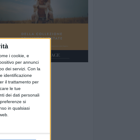
ità
ome i cookie, e
spositivo per annunci
o dei servizi.
Con la
e identificazione
er il trattamento per
icare le tue
ti dei dati personali
 preferenze si
nso in qualsiasi
 web.