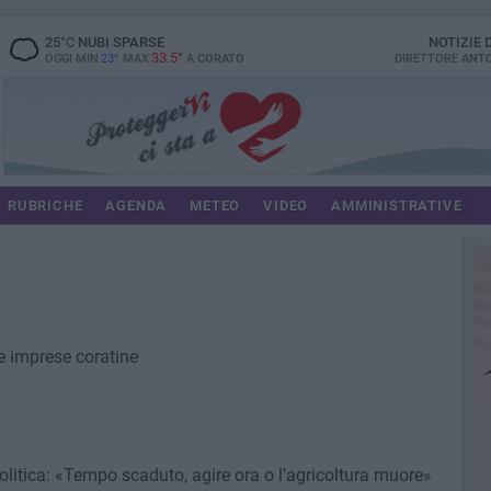
25
°C
NUBI SPARSE
NOTIZIE
33.5°
OGGI MIN
23°
MAX
A
CORATO
DIRETTORE
ANTO
RUBRICHE
AGENDA
METEO
VIDEO
AMMINISTRATIVE
e imprese coratine
politica: «Tempo scaduto, agire ora o l’agricoltura muore»