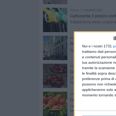
ITALIA - 11 GIUGNO 2022
Carburante, il prezzo conti
Il diesel torna verso i 2 euro al
I
PUGLIA - 9 GIUGNO 2022
Protezione dal rischio ri
Noi e i nostri 1731
p
Appuntamento al Polo museal
trattiamo dati person
e contenuti personali
tua autorizzazione no
CORATO - 8 GIUGNO 2022
tramite la scansione 
Crollo dei prezzi, compar
le finalità sopra des
L'impietosa analisi Cia Puglia:
preferenze prima di 
l’uva”
possono non richieder
applicheranno solo a
CORATO - 31 MAGGIO 2022
momento tornando su 
Caldo record, boom degli a
L'analisi di Coldiretti: increm
nespole