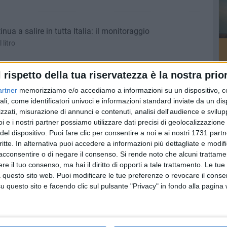
nua a salire in tutta Italia: il monitoraggio
 litro
l rispetto della tua riservatezza è la nostra prior
ciclaggio, convegno dell'Ordine dei commercialisti
artner
memorizziamo e/o accediamo a informazioni su un dispositivo, c
e di Trani
ali, come identificatori univoci e informazioni standard inviate da un di
zzati, misurazione di annunci e contenuti, analisi dell'audience e svilupp
i e i nostri partner possiamo utilizzare dati precisi di geolocalizzazione 
del dispositivo. Puoi fare clic per consentire a noi e ai nostri 1731 partn
to cerasicolo coratino in ginocchio
critte. In alternativa puoi accedere a informazioni più dettagliate e modif
 «Ortofrutticolo ko. Redditività zero per le ciliegie, "tagliole" per
acconsentire o di negare il consenso.
Si rende noto che alcuni trattamen
e il tuo consenso, ma hai il diritto di opporti a tale trattamento. Le tue
 questo sito web. Puoi modificare le tue preferenze o revocare il conse
questo sito e facendo clic sul pulsante "Privacy" in fondo alla pagina
cquisti di frutta
ento delle vendite di ciliegie, albicocche, pesche, noci, fragole e